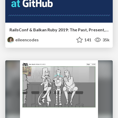
RailsConf & Balkan Ruby 2019: The Past, Present, and Future of Rails at GitHub
eileencodes
141
35k