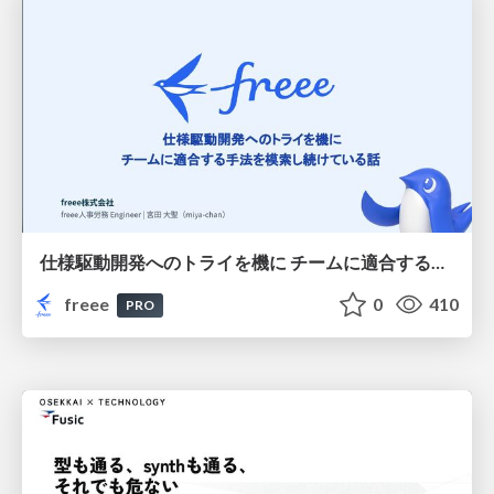
仕様駆動開発へのトライを機に チームに適合する手法を模索し続けている話
freee
0
410
PRO