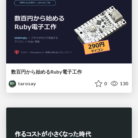
数百円から始めるRuby電子工作
tarosay
0
130