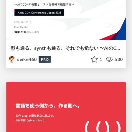
型も通る、synthも通る、それでも危ない 〜AIのCDKの権限とコストを機械で検証する〜 / It Passes Type Checks, It Passes Synth Checks, but It’s Still Risky — Automatically Verifying Permissions and Costs in AI’s CDK —
seike460
1
530
PRO