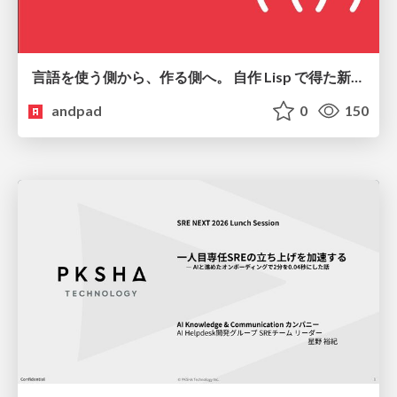
言語を使う側から、作る側へ。 自作 Lisp で得た新たな気づき。
andpad
0
150