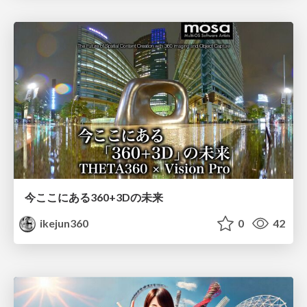
今ここにある360+3Dの未来
ikejun360
0
42