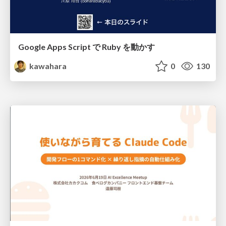
Google Apps Script で Ruby を動かす
kawahara
0
130