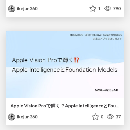
ikejun360
1
790
Apple Vision Proで輝く!? Apple IntelligenceとFoundation Models
ikejun360
0
37