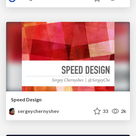
Speed Design
sergeychernyshev
33
2k