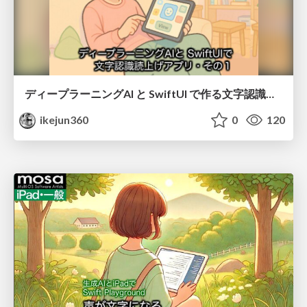
ディープラーニングAI と SwiftUI で作る文字認識読み上げアプリその１
ikejun360
0
120