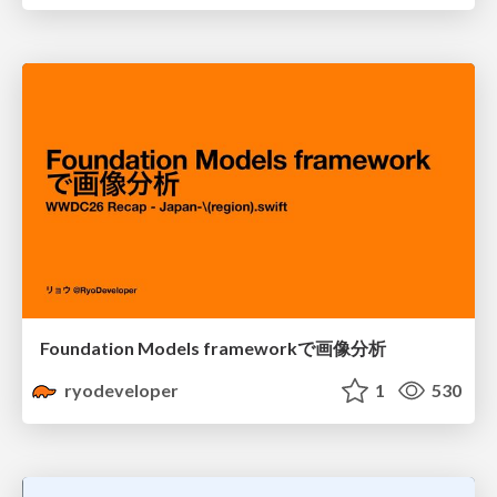
Foundation Models frameworkで画像分析
ryodeveloper
1
530