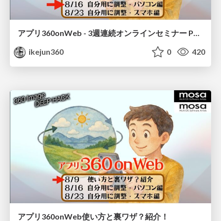
アプリ360onWeb - 3週連続オンラインセミナー Part2・自分用に調整パソコン編
ikejun360
0
420
アプリ360onWeb使い方と裏ワザ？紹介！