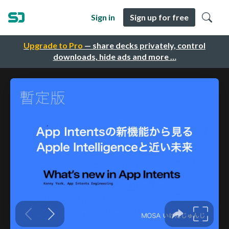
Sign in
Sign up for free
Upgrade to Pro
— share decks privately, control
downloads, hide ads and more …