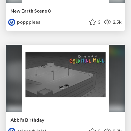
New Earth Scene 8
popppiees
3
2.5k
Abbi's Birthday
coloredviolet
3
9.2k