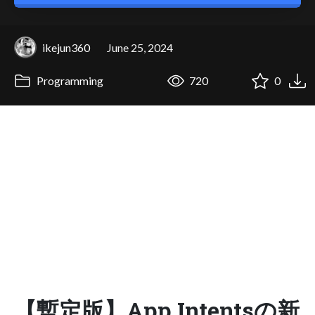
ikejun360
June 25, 2024
Programming
720
0
【暫定版】App Intentsの新