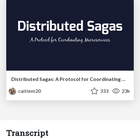
Distributed Sagas: A Protocol for Coordinating Microservices
caitiem20
333
23k
Transcript