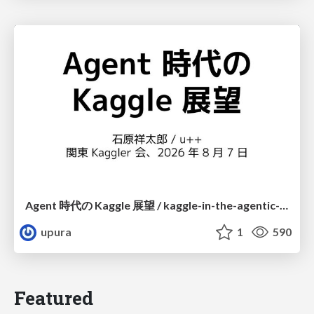
Agent 時代の Kaggle 展望 / kaggle-in-the-agentic-era
upura
1
590
Featured