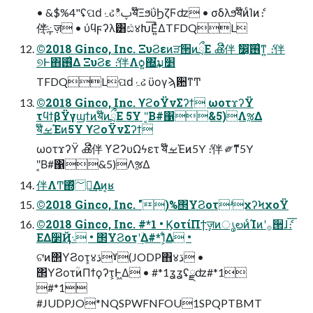
• &$%4"ʢପԁۂઢిࢠॺ໊ΞϧΰϦζϜʣ • σδλϧॺ໊ͷͨΊͷެ։
伴҉߸ٕज़ • ύϥϝʔλ͸ඪ४Խ͞Ε͍ͯΔTFDQL
©2018 Ginco, Inc. ΞυϨεͷੜ੒ͷྲྀΕ ൿີ伴 ࣗ෼͔͠࢖͑ͳ͍ ެ։伴
୭Ͱ΋࢖͑Δ ΞυϨε ެ։伴Λѻ͍΍͘͢ม׵
TFDQLପԁۂઢ ϋογϡؔ਺ͳͲ
©2018 Ginco, Inc. ϒϩοΫνΣʔϯ ωοτϫʔΫ
τϥϯβΫγϣϯͷॺ໊ͷྲྀΕ 5Y "͔Β#΁&5)ΛૹΔ
ॺ໊ࡁΈͷ5Y ϒϩοΫνΣʔϯ
ωοτϫʔΫ ൿີ伴 ϒϩʔυΩϟετ ॺ໊ࡁΈͷ5Y ެ։伴 ༗ޮͳ5Y
"͔Β#΁&5)ΛૹΔ
伴ΛͲ͏΍ͬͯ؅ཧ͢Δͷ͔ʁ
©2018 Ginco, Inc. ")%΢ΥϨοτʴχʔϞχοΫ
©2018 Ginco, Inc. #*1 • ϏοτίΠϯٕज़ͷൃలͷͨΊͷʹ࡞੒ɺެ։͞
ΕΔ૲Ҋ܈ • ΢ΥϨοτʹؔ͢Δ#*1͕͋Δ •
ଟ͘ͷ΢ΥϨοτ͕४ڌˠ(JODP΋४ڌ •
΢ΥϨοτؒͷΠϯϙʔτ͕Ͱ͖Δ • #*1ʓʓʢྫʣ#*1
#*1
#JUDPJO*NQSPWFNFOU1SPQPTBMT