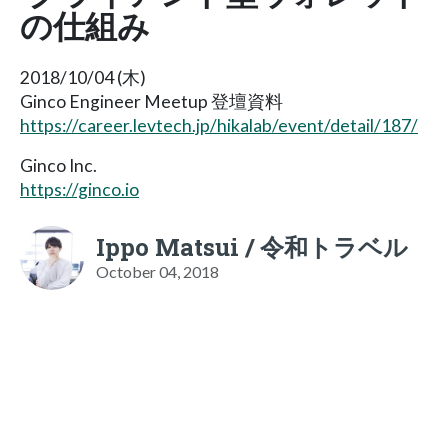
の仕組み
2018/10/04 (木)
Ginco Engineer Meetup 登壇資料
https://career.levtech.jp/hikalab/event/detail/187/
Ginco Inc.
https://ginco.io
Ippo Matsui / 令和トラベル
October 04, 2018