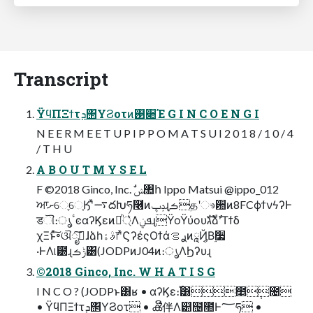
Transcript
ΫϥΠΞϯτܕ΢ΥϨοτͷ࢓૊Έ G I N C O E N G I
N E E R M E E T U P I P P O M A T S U I 2 0 1 8 / 1 0 / 4
/ T H U
A B O U T M Y S E L
F ©2018 Ginco, Inc. ࣗݾ঺հ Ippo Matsui @ippo_012
ਆށେֶେֶӃʹͯ࠷దԽཧ࿦ͷݚڀɻࡏֶதʹෳ਺ͷ8FCϕϯνϟʔͰ
डୗ։ൃٴͼαʔϏεͷ্ཱͪ͛ΛܦݧɻΫοΫύουגࣜձࣾʹΤϯδ
χΞͱͯ͠৽ଔೖࣾ͠ɺձһࣄۀ෦ʹͯϚʔέςΟϯάࢪࡦͷཱҊ͔Β࣮૷
·ͰΛ୲౰ɻݱࡏ͸(JODPͷJ04ͷ։ൃΛϦʔυɻ
©2018 Ginco, Inc. W H A T I S G
I N C O ? (JODPͱ͸ʁ • αʔϏε։࢝͸೥݄೔
• ΫϥΠΞϯτܕ΢ΥϨοτ • ൿີ伴Λ୺຤಺Ͱ؅ཧ •