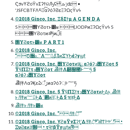
ϚϧνϒϩοΫνΣʔϯରԠʢݱࡏͭʣ •
'JSFCBTFΛར༻ͨ͠αʔόʔϨεΞʔΩςΫνϟ
©2018 Ginco, Inc. ΞδΣϯμ A G E N D A
5 ΢ΥϨοτͱ͸ʁ (JODPͷΞʔΩςΫνϟ 5
΢ΥϨοτͷॲཧͷྲྀΕ
΢ΥϨοτͱ͸ʁ P A R T 1
©2018 Ginco, Inc.
"Ծ૝௨՟Λ؅ཧ͢ΔͨΊͷΞϓϦέʔγϣϯ
©2018 Ginco, Inc. ΢ΥϨοτͷछྨ αʔόʔܕ΢ΥϨοτ 5
ΫϥΠΞϯτܕ΢ΥϨοτ ൿີ伴Λ୺຤಺Ͱ؅ཧ 5
αʔόʔܕ΢ΥϨοτ
ൿີ伴ΛαʔϏεఏڙऀͷαʔόʔ্Ͱ؅ཧ
©2018 Ginco, Inc. 5 ΫϥΠΞϯτܕ΢ΥϨοτͷͰ͖Δ͜ͱ ൿີ伴
ͱެ։伴ͷ؅ཧ͕Ͱ͖Δ ࢒ߴͷ֬ೝ͕Ͱ͖Δ 5 ૹड͕ۚͰ͖Δ
ൿີ伴ͱެ։伴ͱ͸ʁ
©2018 Ginco, Inc. "ެ։伴҉߸ํࣜ
©2018 Ginco, Inc. ϒϩοΫνΣʔϯʹ͓͚Δެ։伴҉߸ํࣜ • ओͳ༻్ •
ΞυϨεͷੜ੒ • τϥϯβΫγϣϯͷॺ໊