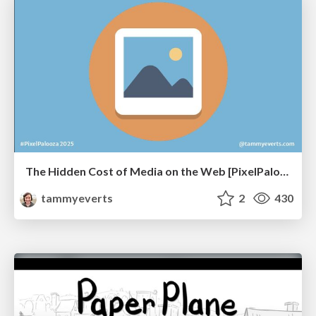
The Hidden Cost of Media on the Web [PixelPalooza 2025]
tammyeverts
2
430