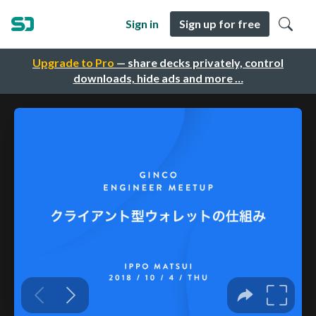
Sign in
Sign up for free
Upgrade to Pro
— share decks privately, control
downloads, hide ads and more …