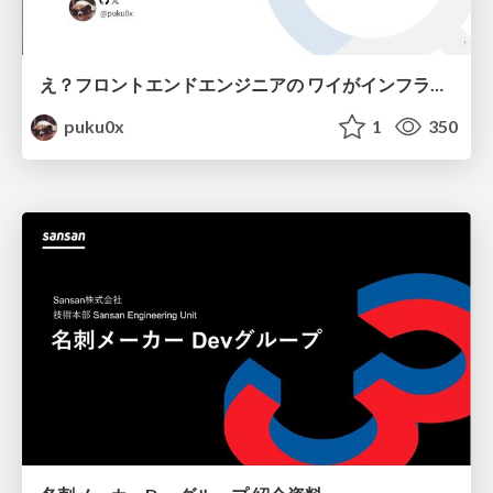
え？フロントエンドエンジニアの ワイがインフラも！？
puku0x
1
350