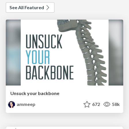
See All Featured
Unsuck your backbone
ammeep
672
58k