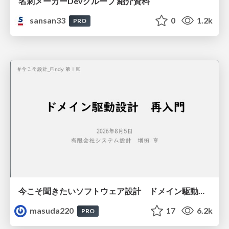
名刺メーカーDevグループ 紹介資料
sansan33
0
1.2k
PRO
今こそ聞きたいソフトウェア設計 ドメイン駆動設計再入門
masuda220
17
6.2k
PRO