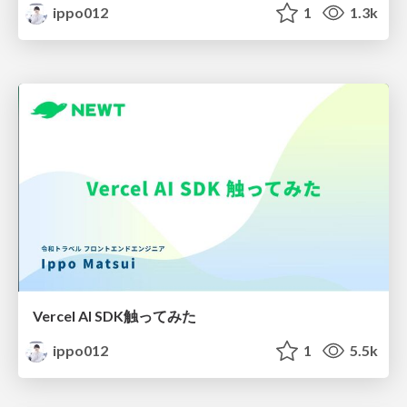
ippo012
1
1.3k
Vercel AI SDK触ってみた
ippo012
1
5.5k