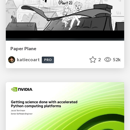
Paper Plane
katiecoart
2
52k
PRO