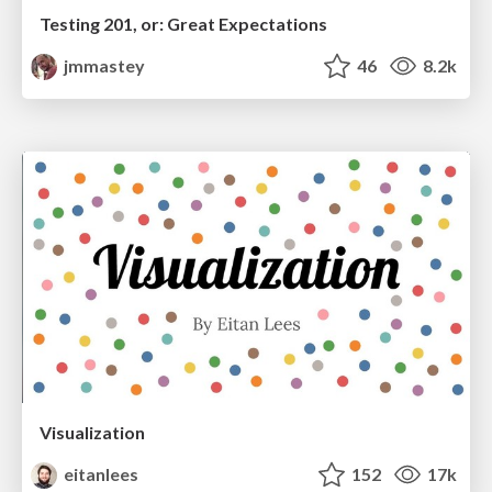
Testing 201, or: Great Expectations
jmmastey
46
8.2k
Visualization
eitanlees
152
17k