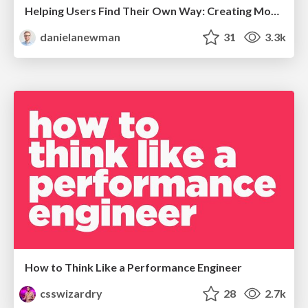
Helping Users Find Their Own Way: Creating Modern Search Experiences
danielanewman
31
3.3k
How to Think Like a Performance Engineer
csswizardry
28
2.7k