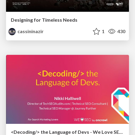
Designing for Timeless Needs
cassininazir
1
430
<Decoding/> the Language of Devs - We Love SEO 2024