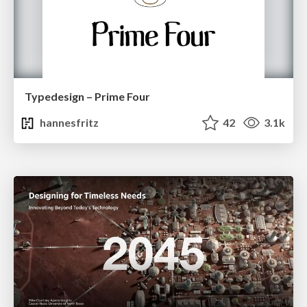
Typedesign – Prime Four
hannesfritz
42
3.1k