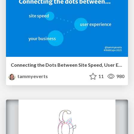
Connecting the Dots Between Site Speed, User Experience & Your Business [WebExpo 2025]
tammyeverts
11
980