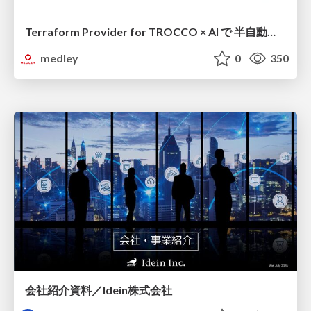
Terraform Provider for TROCCO × AI で 半自動化する複数プロダクトの連携運用 / Semi-Automating Multi-Product Data Integration Ops with the Terraform Provider for TROCCO × AI
medley
0
350
会社紹介資料／Idein株式会社