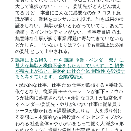
大して進捗がない ･･････。 委託先が どんどん増え
てる けど、 本当にこんなに必要なのか？ コスト意
識が薄く、業務をコンサルに丸投げ。 誰も成果の検
証をしない。 無駄が多いとわかっていても、あえて
指摘す るインセンティブがない。 当事者目線では、
無意味な仕事が多く事業 課題に寄与できていないも
どかしさ。 「いないよりはマシ」でも稟議上は必須
の委託 として上申される。
課題による損失 これら 課題 企業・ベンダー 双方 に
甚大な無駄と機能不全をもたらしています。こ 損失
が積み上がると、最終的に社会全体 創造性 を毀損す
ると考えています。 企業/委託元
▪ 形式的な仕事、仕事 ため 仕事が膨張する ▪ 委託先
依存となり、従業員 モチベーションが低下 ▪ ノウハ
ウが社内に蓄積されない ▪ 余計なコストが恒常化す
る ベンダー/委託先 ▪ やりがい ない仕事に従業員リ
ソースが割かれる ▪ 課題解決よりも、人を張り付け
る発想に ▪ 本質的な技術投資へ インセンティブが失
われる 社会全体 ▪ やりがいをもって働く人 減少 ▪ 形
式的なタスクに貴重な労働力が空費 されてしまう ▪