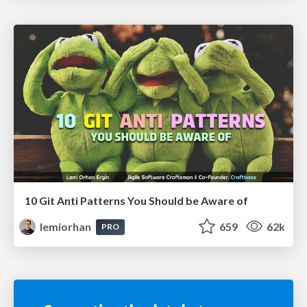
10 Git Anti Patterns You Should be Aware of
lemiorhan
659
62k
PRO