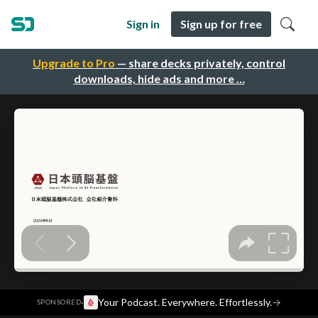
Sign in
Sign up for free
Upgrade to Pro
— share decks privately, control
downloads, hide ads and more …
·
Your Podcast. Everywhere. Effortlessly.
→
SPONSORED