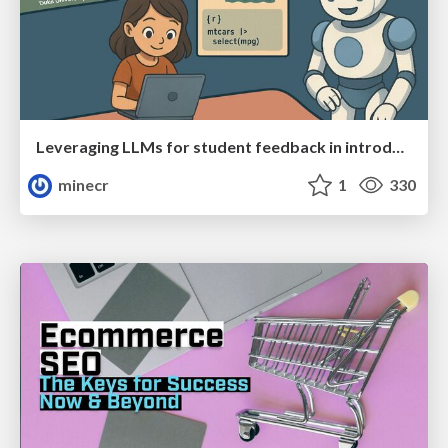
Leveraging LLMs for student feedback in introductory data science courses - posit::conf(2025)
minecr
1
330