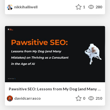
nikkihalliwell
1
280
Pawsitive SEO: Lessons from My Dog (and Many Mistakes) on Thriving as a Consultant in the Age of AI
davidcarrasco
0
210