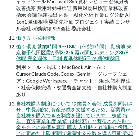
ャットツール Microsoft365 資料レビュー 会議分析
改善提案 費用対効果検証 費用対効果検証 業務改善
指示 会議 課題抽出 内製・AI化分析 作業ログ分析 AI
1on1 単価相場 委託先評価 プロジェクト実績 コンサ
ル会社 稼働実績 SES会社 委託会社
働き方・採用情報
働く環境 就業時間 9〜18時（休憩1時間） 勤務地 東
京都千代田区霞が関3-2-5 霞が関ビルディング36F
休暇 完全週休二日制 夏季休暇5日 冬期休暇3日
利用ツール ・端末：MacBook Air ・AI：
Cursor,Claude Code, Codex, Gemini ・グループウェ
ア：Google Workspace ・チャット：Slack 福利厚生
・社会保険完備 ・交通費全額支給 ・自社株購入制度
あり
自社株購入制度について 従業員と会社 成長を同期さ
せ、中長期的な資産形成を支援するため、従業員が
自社株を購入できる制度を設けています。 株価 毎
年、直近事業年度 業績（利益額）と蓄積された剰余
金をもとに株価を算定 購入 入社時・昇進時に役職ご
とに定めた上限 範囲で希望する株数を購入可能 売却