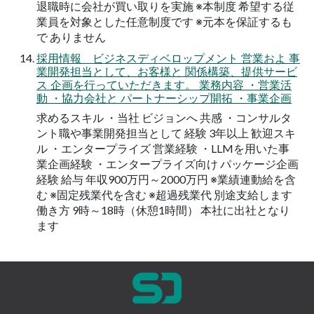
退職時に会社が買い取りを実施 ※本制度 希望する従
業員を対象とした任意制度です ※元本を保証するも
で ありません
採用情報 ビジネスディベロップメント 営業およ 事
業開発担当として、お客様と 関係構築、提供サービ
ス 企画を行っていただきます。 業務内容 ・営業活
動 ・協力会社と パートナーシップ開拓 ・事業企画
求めるスキル ・当社 ビジョンへ 共感 ・コンサルタ
ント職や事業開発担当として 経験 3年以上 歓迎スキ
ル ・エンタープライズ 営業経験 ・LLMを用いた事
業企画経験 ・エンタープライズ向け パッケージ企画
経験 給与 年収900万円～2000万円 ※業績連動給を含
む ※固定残業代を含む ※超過残業代 別途支給します
働き方 9時～18時（休憩1時間） 本社に出社となり
ます