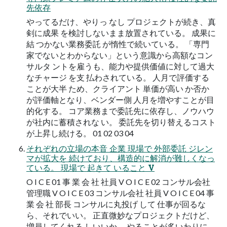
先依存
やってるだけ、やりっ なし プロジェクトが続き、真
剣に成果 を検討しないまま放置されている。 成果に
結 つかない業務委託 が惰性で続いている。 「専門
家でないとわからない」という意識から高額なコン
サルタ ントを雇うも、能力や提供価値に対して過大
なチャージ を支 払わされている。 人月で評価する
ことが大半 ため、クライアント 単価が高い か否か
が評価軸となり、ベンダー側 人月を増やすことが目
的化する。 コア業務まで委託先に依存し、ノウハウ
が社内に蓄積されな い。 委託先を切り替えるコスト
が上昇し続ける。 01 02 03 04
それぞれの立場の本音 企業 現場で 外部委託 ジレン
マが拡大を 続けており、構造的に解消が難しくなっ
ている。 現場で 起きて いること V
O I C E 01 事 業 会 社 社員 V O I C E 02 コンサル会社
管理職 V O I C E 03 コンサル会社 社員 V O I C E 04 事
業 会 社 部長 コンサルに丸投げ して 仕事が回るな
ら、それでいい。 正直微妙なプロジェクトだけど、
増員してくれる しいいか。 やることが多いわりに、