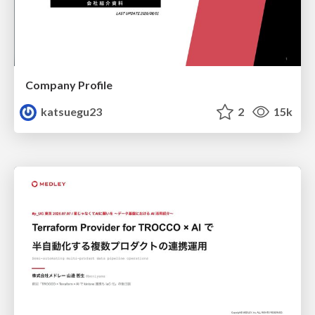
Company Profile
katsuegu23
2
15k