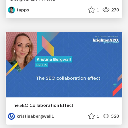
tapps
1
270
The SEO Collaboration Effect
kristinabergwall1
1
520