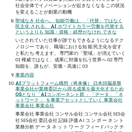
社会全体でイノベーションが起きなくなる この状況
を変えることが創業の動機
聖域なき 社会へ。 知能労働は、 「代替」ではなく
民主化 される。 AI ホワイトカラー労働を代替する
というよりも 知識・資格・経歴がなけれ できな
いとされていた仕事が誰でもできるようになるテク
ノロジー であり、職場における知 能 民主化を促す
と私たち 考えます。 専門家の「聖域」が消えていく
01 権威ではなく、成果に対価を払う世界へ 02 専門
知能を、誰もが、安価・高速に 03
事業内容
AIプラットフォーム構想（将来像） 日本頭脳基盤
事業会社が業務委託から得る成果を最大化するため
OSとなり「AIコンポーネント群 」「データ」「ネ
ットワーク 」 を事業アセットとしていく 事業会社
事業会社 事業会社
事業会社 事業会社 コンサル会社 コンサル会社 SES会
社 SES会社 委託会社 記録 評価 A I コ ン ポ ー ネ ン ト
業務分析 デ ー タ ネ ッ ト ワ ー ク フィードバック チ