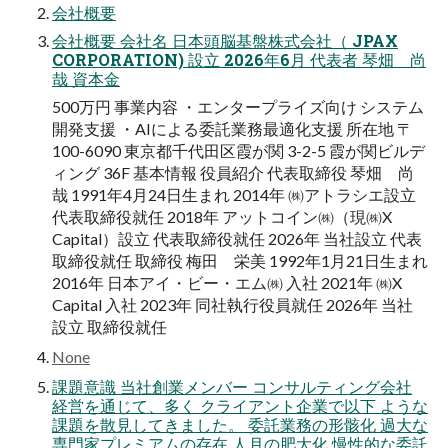
会社概要
会社概要 会社名 日本頭脳基盤株式会社（ JPAX
CORPORATION) 設立 2026年6月 代表者 琴畑 尚
哉 資本金
500万円 事業内容 ・エンタープライズ向け システム
開発支援 ・AIによる委託業務最適化支援 所在地 〒
100-6090 東京都千代田区霞が関 3-2-5 霞が関ビルデ
ィング 36F 基本情報 役員紹介 代表取締役 琴畑 尚
哉 1991年4月24日生まれ 2014年 ㈱アトラシエ設立
代表取締役就任 2018年 アットコイン㈱（現㈱X
Capital）設立 代表取締役就任 2026年 当社設立 代表
取締役就任 取締役 梅田 栄美 1992年1月21日生まれ
2016年 日本アイ・ビー・エム㈱ 入社 2021年 ㈱X
Capital 入社 2023年 同社執行役員就任 2026年 当社
設立 取締役就任
None
課題意識 当社創業メンバー コンサルティング会社
経営を通じて、多く クライアント企業で以下 ような
課題を散見してきました。 委託業務の形骸化 過大な
専門家プレミアムの存在 人月の肥大化 慢性的な委託