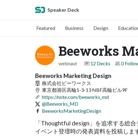
Speaker Deck
Featured
Business
Design
Educatio
Beeworks Ma
webnaut
12 Decks
0 Follo
Beeworks Marketing Design
株式会社ビーワークス
東京都港区高輪1-3-13 NBF高輪ビル9F
https://note.com/beeworks_md
@Beeworks_MD
BeeworksMarketingDesign
「Thoughtful design」を
イベント登壇時の発表資料を投稿しま