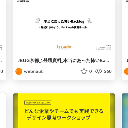
スとBacklogの15年の歩み.pdf
JBUG京都_1登壇資料_本当にあった怖いBacklog_ビーワークス田中.pdf
0
webnaut
0
560