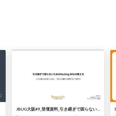
JBUG大阪#9_登壇資料_引き継ぎで困らないためのBacklogWikiの整え方_ミスと属人化を防ぐために、 “次の人が動ける状態”をどう残すか