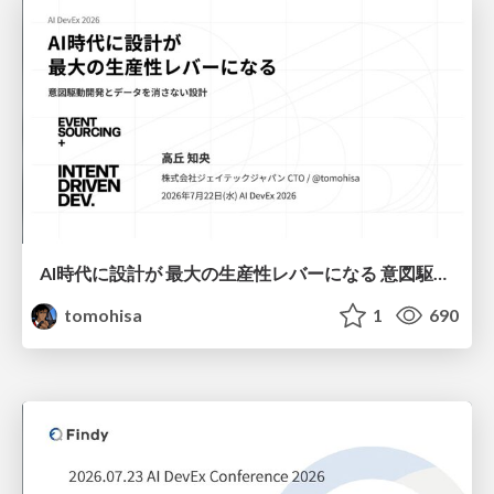
AI時代に設計が 最大の生産性レバーになる 意図駆動開発とデータを消さない設計｜Don't Delete Your Data or Your Intent — Design as the Deepest Lever in the AI Era
tomohisa
1
690