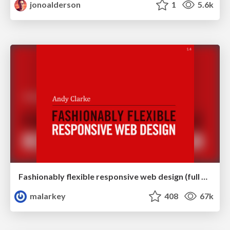
jonoalderson
1
5.6k
Fashionably flexible responsive web design (full day workshop)
malarkey
408
67k