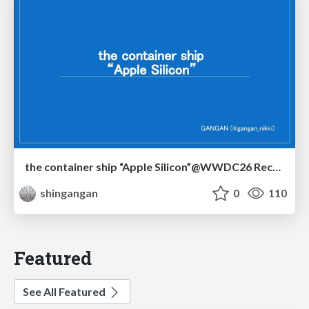
the container ship “Apple Silicon”@WWDC26 Recap -Japan-\(region).swift
shingangan
0
110
Featured
See All Featured