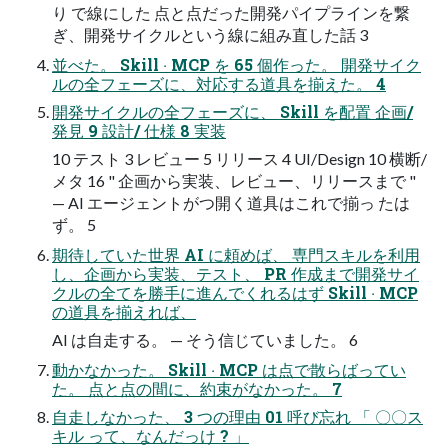
り で線にした 点と点だった開発パイプラインを繋
ぎ、開発サイクルという線に組み直した話 3
並べた。 Skill ‧ MCP を 65 個作った。 開発サイク
ルの全フェーズに、対応する道具を揃えた。 4
開発サイクルの全フェーズに、 Skill を配置 企画/
発見 9 設計/ 仕様 8 実装
10 テスト 3 レビュー 5 リリース 4 UI/Design 10 横断/
メタ 16 " 企画から実装、レビュー、リリースまで "
— AI エージェントがつ開く道具はこれで揃っ たは
ず。 5
期待していた世界 AI に頼めば、 専門スキルを利用
し、企画から実装、テスト、 PR 作成まで開発サイ
クルの全てを勝手に進んでくれるはず Skill ‧ MCP
の道具を揃えれば、
AI は自走する。 — そう信じていました。 6
動かなかった。 Skill ‧ MCP は点で散らばってい
た。 点と点の間に、約束がなかった。 7
自走しなかった、 3 つの理由 01 呼び忘れ 「 〇〇ス
キル って、なんだっけ ? 」