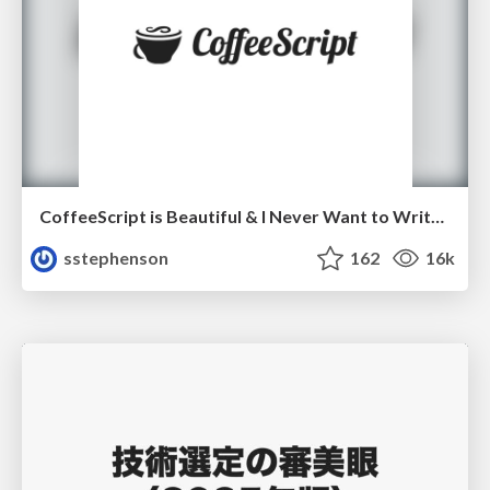
CoffeeScript is Beautiful & I Never Want to Write Plain JavaScript Again
sstephenson
162
16k