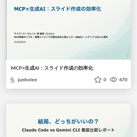
MCP×生成AI：スライド作成の効率化
junholee
0
470