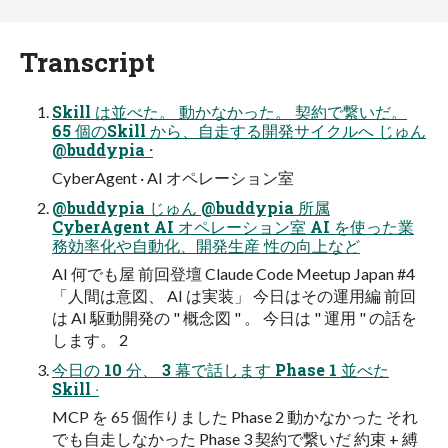
Transcript
Skill は並べた。 動かなかった。 契約で繋いだ。
65 個のSkill から、自走する開発サイクルへ じゅん
@buddypia ·
CyberAgent · AI オペレーション室
@buddypia じゅん @buddypia 所属
CyberAgent AI オペレーション室 AI を使った業
務効率化や自動化、開発生産 性の向上など
AI 何でも屋 前回登壇 Claude Code Meetup Japan #4
「人間は意図、 AI は実装」 今日はその運用編 前回
は AI 駆動開発の " 概念図 " 。 今日は " 運用 " の話を
します。 2
今日の 10 分、 3 幕で話します Phase 1 並べた
Skill ‧
MCP を 65 個作りました Phase 2 動かなかった それ
でも自走しなかった Phase 3 契約で繋いだ 約束 + 縛