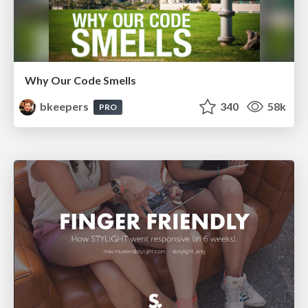
Why Our Code Smells
bkeepers
340
58k
PRO