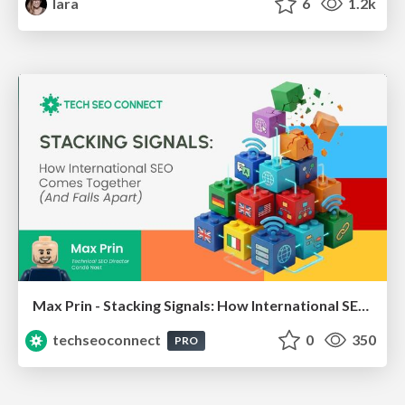
lara
6
1.2k
Max Prin - Stacking Signals: How International SEO Comes Together (And Falls Apart)
techseoconnect
0
350
PRO