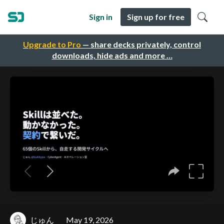
Sign in
Sign up for free
Upgrade to Pro
— share decks privately, control
downloads, hide ads and more …
じゅん
May 19, 2026