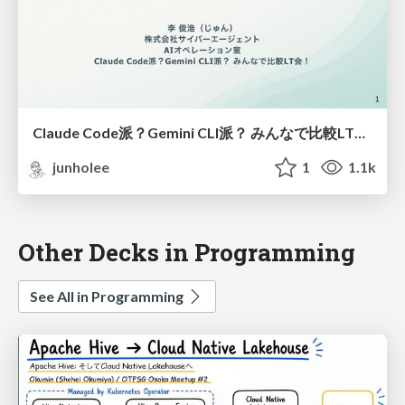
Claude Code派？Gemini CLI派？ みんなで比較LT会！_20250716
junholee
1
1.1k
Other Decks in Programming
See All in Programming