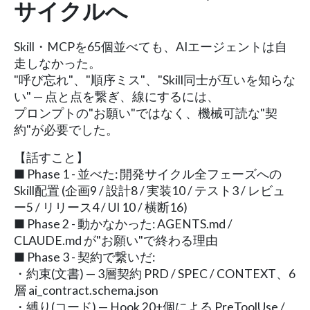
サイクルへ
Skill・MCPを65個並べても、AIエージェントは自
走しなかった。
"呼び忘れ"、"順序ミス"、"Skill同士が互いを知らな
い" — 点と点を繋ぎ、線にするには、
プロンプトの"お願い"ではなく、機械可読な"契
約"が必要でした。
【話すこと】
■ Phase 1 - 並べた: 開発サイクル全フェーズへの
Skill配置 (企画9 / 設計8 / 実装10 / テスト3 / レビュ
ー5 / リリース4 / UI 10 / 横断16)
■ Phase 2 - 動かなかった: AGENTS.md /
CLAUDE.md が"お願い"で終わる理由
■ Phase 3 - 契約で繋いだ:
・約束(文書) — 3層契約 PRD / SPEC / CONTEXT、6
層 ai_contract.schema.json
・縛り(コード) — Hook 20+個による PreToolUse /