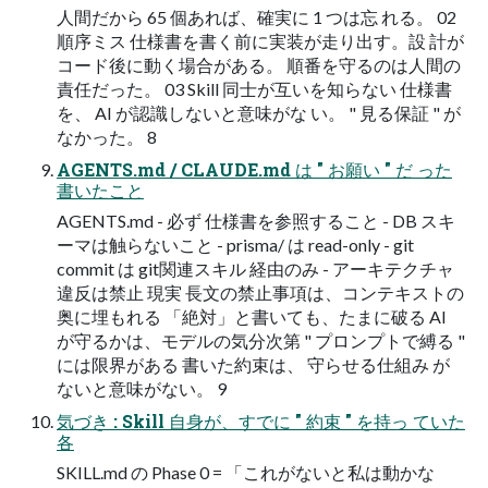
人間だから 65 個あれば、確実に 1 つは忘 れる。 02
順序ミス 仕様書を書く前に実装が走り出す。設 計が
コード後に動く場合がある。 順番を守るのは人間の
責任だった。 03 Skill 同士が互いを知らない 仕様書
を、 AI が認識しないと意味がな い。 " 見る保証 " が
なかった。 8
AGENTS.md / CLAUDE.md は " お願い " だ った
書いたこと
AGENTS.md - 必ず 仕様書を参照すること - DB スキ
ーマは触らないこと - prisma/ は read-only - git
commit は git関連スキル 経由のみ - アーキテクチャ
違反は禁止 現実 長文の禁止事項は、コンテキストの
奥に埋もれる 「絶対」と書いても、たまに破る AI
が守るかは、モデルの気分次第 " プロンプトで縛る "
には限界がある 書いた約束は、 守らせる仕組み が
ないと意味がない。 9
気づき : Skill 自身が、すでに " 約束 " を持っ ていた
各
SKILL.md の Phase 0 = 「これがないと私は動かな