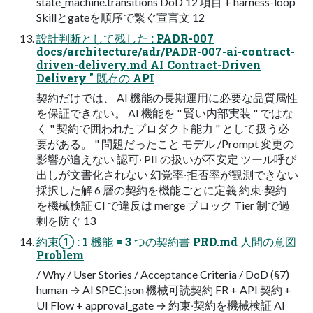
state_machine.transitions DoD 12 項目 + harness-loop
Skillとgateを順序で繋ぐ宣言文 12
設計判断として残した : PADR-007
docs/architecture/adr/PADR-007-ai-contract-
driven-delivery.md AI Contract-Driven
Delivery " 既存の API
契約だけでは、 AI 機能の長期運用に必要な品質属性
を保証できない。 AI 機能を " 賢い内部実装 " ではな
く " 契約で囲われたプロダクト能力 " として扱う必
要がある。 " 問題だったこと モデル /Prompt 変更の
影響が追えない 認可‧ PII の扱いが不安定 ツール呼び
出しが文書化されない 幻覚率‧拒否率が観測できない
採択した解 6 層の契約を機能ごとに定義 約束‧契約
を機械検証 CI で違反は merge ブロック Tier 制で過
剰を防ぐ 13
約束① : 1 機能 = 3 つの契約書 PRD.md 人間の意図
Problem
/ Why / User Stories / Acceptance Criteria / DoD (§7)
human → AI SPEC.json 機械可読契約 FR + API 契約 +
UI Flow + approval_gate → 約束‧契約を機械検証 AI