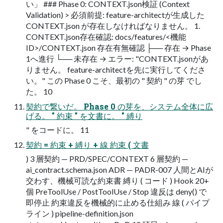
い」 ### Phase 0: CONTEXT.json検証 (Context
Validation) > 必須前提: feature-architectが生成した
CONTEXT.json が存在しなければなりません。 1.
CONTEXT.json存在確認: docs/features/<機能
ID>/CONTEXT.json 存在有無確認 ├── 存在 → Phase
1へ進行 └── 未存在 → エラー: "CONTEXT.jsonがあ
りません。 feature-architectを先に実行してくださ
い。" この Phase 0 こそ、最初の " 契約 " の芽 でし
た。 10
契約で繋いだ。 Phase 0 の芽を、システム全体に広
げる。 " 約束 " を文書に。 " 縛り
" をコードに。 11
契約 = 約束 + 縛り + 線 約束 ( 文書
) 3 層契約 — PRD/SPEC/CONTEXT 6 層契約 —
ai_contract.schema.json ADR — PADR-007 人間とAIが
交わす、機械可読な約束書 縛り ( コード ) Hook 20+
個 PreToolUse / PostToolUse / Stop 違反は deny() で
即停止 約束違反を機械的に止める仕組み 線 ( パイプ
ライン ) pipeline-definition.json