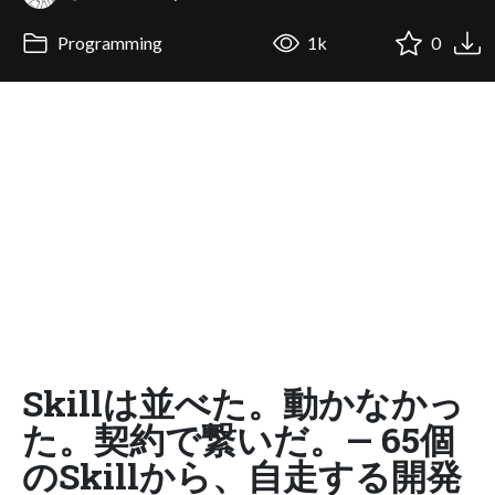
Programming
1k
0
Skillは並べた。動かなかっ
た。契約で繋いだ。— 65個
のSkillから、自走する開発