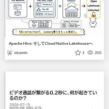
Apache Hive: そしてCloud Native Lakehouseへ
okumin
1
210