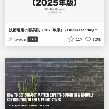
技術選定の審美眼（2025年版） / Understanding the Spiral of Technologies 2025 edition
twada
119
120k
PRO