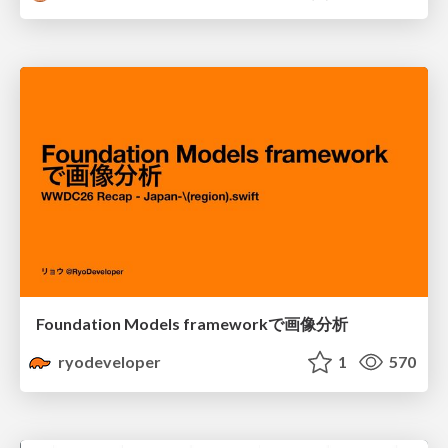
Foundation Models frameworkで画像分析
ryodeveloper
1
570