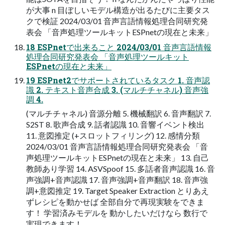
が大事 n 目ぼしいモデル構造が出るたびに主要タス
クで検証 2024/03/01 音声言語情報処理合同研究発
表会 「音声処理ツールキットESPnetの現在と未来」
18 ESPnetで出来ること 2024/03/01 音声言語情報
処理合同研究発表会 「音声処理ツールキット
ESPnetの現在と未来」
19 ESPnet2でサポートされているタスク 1. 音声認
識 2. テキスト音声合成 3. (マルチチャネル) 音声強
調 4.
(マルチチャネル) 音源分離 5. 機械翻訳 6. 音声翻訳 7.
S2ST 8. 歌声合成 9. 話者認識 10. 音響イベント検出
11. 意図推定 (+スロットフィリング) 12. 感情分類
2024/03/01 音声言語情報処理合同研究発表会 「音
声処理ツールキットESPnetの現在と未来」 13. 自己
教師あり学習 14. ASVSpoof 15. 多話者音声認識 16. 音
声強調+音声認識 17. 音声強調+音声翻訳 18. 音声強
調+意図推定 19. Target Speaker Extraction とりあえ
ずレシピを動かせば 全部自分で再現実験をできま
す！ 学習済みモデルを 動かしたいだけなら 数行で
実現できます！