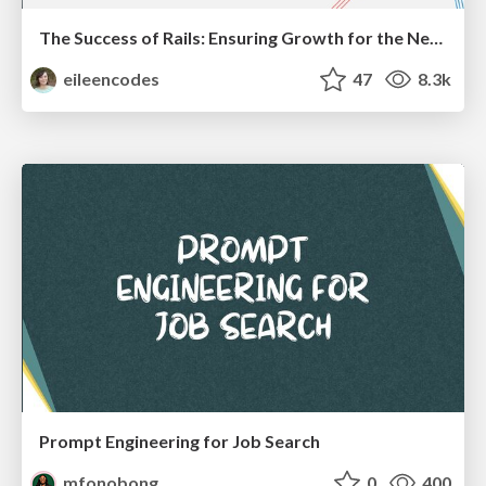
The Success of Rails: Ensuring Growth for the Next 100 Years
eileencodes
47
8.3k
Prompt Engineering for Job Search
mfonobong
0
400