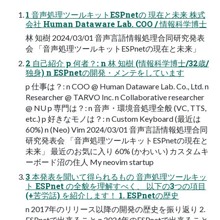
1 音声処理ツールキットESPnetの 現在と未来 株式
会社 Human Dataware Lab. COO / 情報科学博士
林 知樹 2024/03/01 音声言語情報処理合同研究発表
会 「音声処理ツールキットESPnetの現在と未来」
2 自己紹介 p 何者？: n 林 知樹 (情報科学博士/32歳/
独身) n ESPnetの開発・メンテをしています
p 仕事は？: n COO @ Human Dataware Lab. Co., Ltd. n
Researcher @ TARVO Inc. n Collaborative researcher
@ NU p 専門は？: n 音声・環境音処理全般 (VC, TTS,
etc.) p 好きなモノは？: n Custom Keyboard (最近は
60%) n (Neo) Vim 2024/03/01 音声言語情報処理合同
研究発表会 「音声処理ツールキットESPnetの現在と
未来」 最近のお気に入り 60% (かわいい) カスタムキ
ーボード沼の住人 My neovim startup
3 本発表を聞いて得られるもの 音声処理ツールキッ
ト ESPnet の全貌を理解すべく、 以下の3つの項目
(+苦労話) を紹介します！ 1. ESPnetの歴史
n 2017年のリリース以降の開発の歴史を振り返り 2.
ESPnetで出来ること n 2024年のESPnetで出来ること