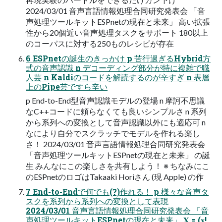
2024/03/01 音声言語情報処理合同研究発表会 「音
声処理ツールキットESPnetの現在と未来」 高い拡張
性から20個近い音声処理タスクをサポート 180以上
のコーパスに対する250ものレシピが存在
6 ESPnetの誕生のきっかけ p 苦行過ぎるHybrid方
式の音声認識 n デコーディング部分が特に複雑で職
人芸 n Kaldiのコードを解読するのが辛すぎ n 表層
上のPipe芸ですら辛い
p End-to-End型音声認識モデルの登場 n 摩訶不思議
なC++コードに頼らなくても良いシンプルさ n 系列
から系列への変換として音声認識以外にも適応可 n
なにより自分でスクラッチでモデルを作れる楽し
さ！ 2024/03/01 音声言語情報処理合同研究発表会
「音声処理ツールキットESPnetの現在と未来」 の誕
生 みんなにこの楽しさを共有しよう！ ※ ちなみにこ
のESPnetのロゴはTakaaki Horiさん (現 Apple) の作
7 End-to-Endで何でも(?)作れる！ p 様々な音声タ
スクを系列から系列への変換として表現
2024/03/01 音声言語情報処理合同研究発表会 「音
声処理ツールキットESPnetの現在と未来」 𝐗 = (𝐱!