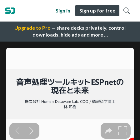
Sign in
Sign up for free
Upgrade to Pro
— share decks privately, control
downloads, hide ads and more …