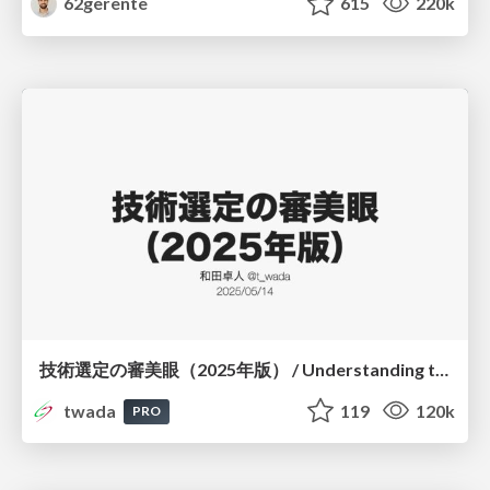
62gerente
615
220k
技術選定の審美眼（2025年版） / Understanding the Spiral of Technologies 2025 edition
twada
119
120k
PRO