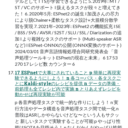
デルとしてTTSが学習できるように 5. 2019年: MT /
ST / VC のサポート l 扱えるタスクが段々と増えてき
た！ 6. 2020年5月: ESPnet2 の誕生 l 加茂さんの尽力
により脱Chainer+柔軟なタスク設計+大規模分散学
習を実現 7. 2021年~2023年: ESPnet2 の機能拡充 l SE
/ BSS / SVS / AVSR / S2ST / SLU / SSL / Diarization の追
加 l より複雑なタスクのサポート (Multi-speaker ASR
など) l ESPnet-ONNXの公開 (ONNX変換のサポート)
2024/03/01 音声言語情報処理合同研究発表会 「音
声処理ツールキットESPnetの現在と未来」 6 17 53
270 17 レシピ数 カウンター 6
17 ESPnetで大事にされていること p 簡単に再現実
験できるようにしよう！ n 各コーパス・各タスクご
とにKaldi-styleのレシピを提供 n データの準備・
前処理も全てレシピ内で実施 n とりあえずレシピを
動かせば再現実験が可能
p 各音声処理タスクで統一的な作りにしよう！ n 実
行方法やデータ構造を音声処理タスク間で統一化 n
普段はASRしかやらないけどな〜という人もサクッ
と 新しいタスクで実験することが可能 p やっぱり性
能はSOTAを目指そう！ n なんだかんだやっぱり性能