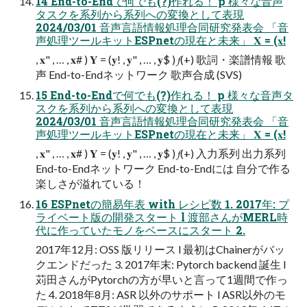
14 End-to-Endで何でも(?)作れる！ p 様々な音声
タスクを系列から系列への変換として表現
2024/03/01 音声言語情報処理合同研究発表会 「音
声処理ツールキットESPnetの現在と未来」 𝐗 = (𝐱!
, 𝐱" , … , 𝐱# ) 𝐘 = (𝐲! , 𝐲" , … , 𝐲$ ) 𝑓(+) 歌詞・楽譜情報 歌
声 End-to-Endネットワーク 歌声合成 (SVS)
15 End-to-Endで何でも(?)作れる！ p 様々な音声タ
スクを系列から系列への変換として表現
2024/03/01 音声言語情報処理合同研究発表会 「音
声処理ツールキットESPnetの現在と未来」 𝐗 = (𝐱!
, 𝐱" , … , 𝐱# ) 𝐘 = (𝐲! , 𝐲" , … , 𝐲$ ) 𝑓(+) 入力系列 出力系列
End-to-Endネットワーク End-to-Endには 自分で作る
楽しさが溢れている！
16 ESPnetの簡易年表 with レシピ数 1. 2017年: プ
ライベート版の開発スタート l 渡部さんがMERL時
代に作っていたモノをベースにスタート 2.
2017年12月: OSS 版リリース l 最初はChainerがバッ
クエンドだった 3. 2017年末: Pytorch backend 誕生 l
苅田さんがPytorchの方が早いと言って1週間で作っ
た 4. 2018年8月: ASR 以外のサポート l ASR以外のモ