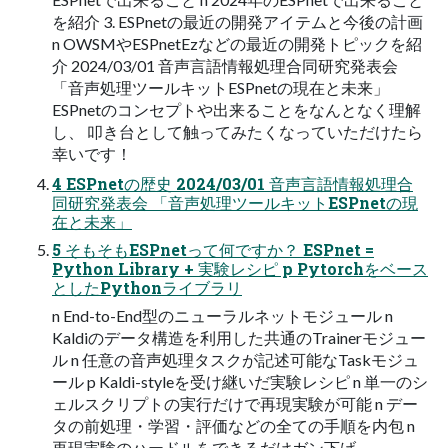
を紹介 3. ESPnetの最近の開発アイテムと今後の計画
n OWSMやESPnetEzなどの最近の開発トピックを紹
介 2024/03/01 音声言語情報処理合同研究発表会
「音声処理ツールキットESPnetの現在と未来」
ESPnetのコンセプトや出来ることをなんとなく理解
し、 叩き台として触ってみたくなっていただけたら
幸いです！
4 ESPnetの歴史 2024/03/01 音声言語情報処理合
同研究発表会 「音声処理ツールキットESPnetの現
在と未来」
5 そもそもESPnetって何ですか？ ESPnet =
Python Library + 実験レシピ p Pytorchをベース
としたPythonライブラリ
n End-to-End型のニューラルネットモジュール n
Kaldiのデータ構造を利用した共通のTrainerモジュー
ル n 任意の音声処理タスクが記述可能なTaskモジュ
ール p Kaldi-styleを受け継いだ実験レシピ n 単一のシ
ェルスクリプトの実行だけで再現実験が可能 n デー
タの前処理・学習・評価などの全ての手順を内包 n
再現実験のハードルをできるだけガン下げ