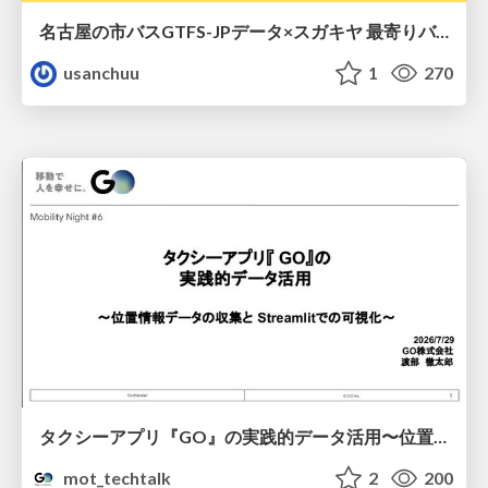
名古屋の市バスGTFS-JPデータ×スガキヤ 最寄りバス停検索をAmazon ElastiCache Serverless for Valkeyで最適化する
usanchuu
1
270
タクシーアプリ『GO』の実践的データ活用〜位置情報データの収集とStreamlitでの可視化〜
mot_techtalk
2
200