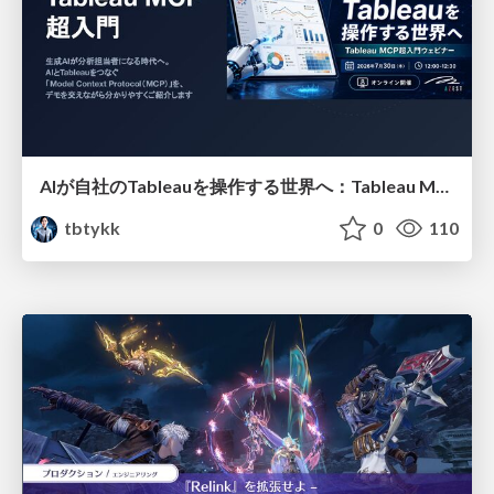
AIが自社のTableauを操作する世界へ：Tableau MCP超入門
tbtykk
0
110