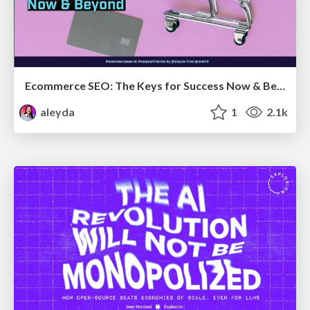
Ecommerce SEO: The Keys for Success Now & Beyond - #SERPConf2024
aleyda
1
2.1k