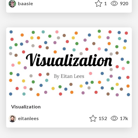
baasie
1
920
Visualization
eitanlees
152
17k