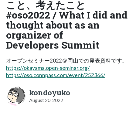
こと、考えたこと
#oso2022 / What I did and
thought about as an
organizer of
Developers Summit
オープンセミナー2022＠岡山での発表資料です。
https://okayama.open-seminar.org/
https://oso.connpass.com/event/252366/
kondoyuko
August 20, 2022