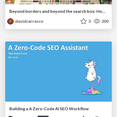
Beyond borders and beyond the search box: How to win the global "messy middle" with AI-driven SEO
davidcarrasco
3
200
Building a A Zero-Code AI SEO Workflow