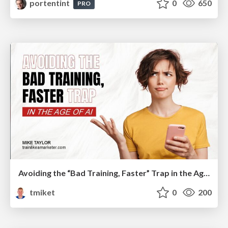
portentint
0
650
PRO
Avoiding the “Bad Training, Faster” Trap in the Age of AI
tmiket
0
200