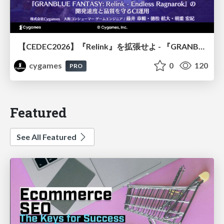
【CEDEC2026】『Relink』を拡張せよ - 『GRANBLUE FANTASY: Relink - Endless Ragnarok』の開発速度と品質を守るCI運用
cygames
0
120
PRO
Featured
See All Featured