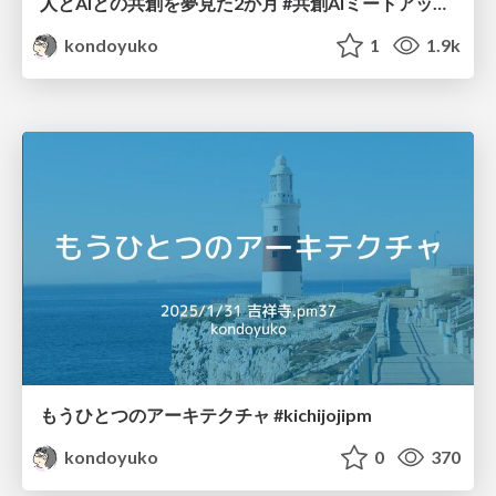
人とAIとの共創を夢見た2か月 #共創AIミートアップ / Co-Creation with Keito-chan
kondoyuko
1
1.9k
もうひとつのアーキテクチャ #kichijojipm
kondoyuko
0
370