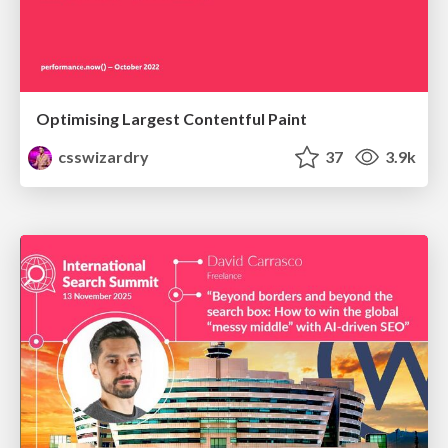
Optimising Largest Contentful Paint
csswizardry
37
3.9k