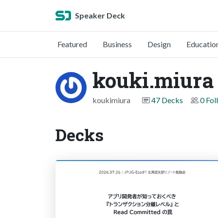
Speaker Deck
Featured
Business
Design
Educatio
kouki.miura
koukimiura
47 Decks
0 Fol
Decks