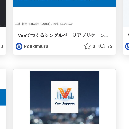
Vueでつくるシングルページアプリケーション（SPA）入門
0
koukimiura
0
75