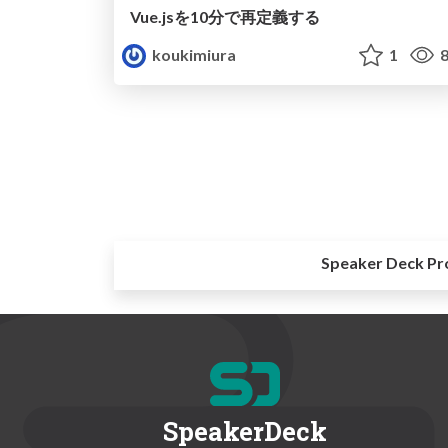
Vue.jsを10分で再定義する
koukimiura
1
8
Speaker Deck Pr
SpeakerDeck