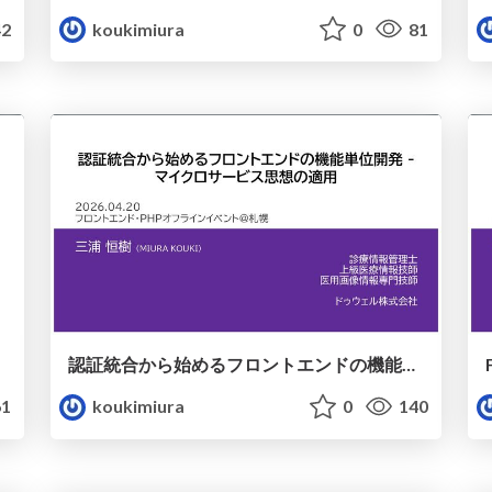
2
koukimiura
0
81
認証統合から始めるフロントエンドの機能単位開発 — マイクロサービス思想の適用
1
koukimiura
0
140