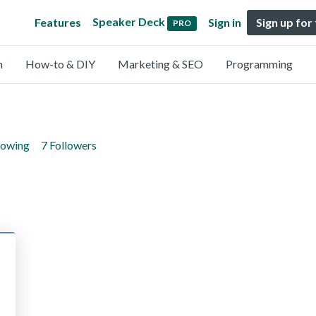
Speaker Deck
Features
Sign in
Sign up for
PRO
n
How-to & DIY
Marketing & SEO
Programming
lowing
7 Followers