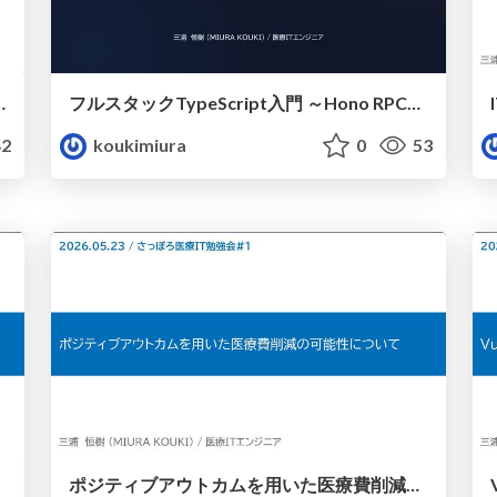
仕様まで10分で理解する～
フルスタックTypeScript入門 ～Hono RPCとZodで実現する型共有～
2
koukimiura
0
53
ポジティブアウトカムを用いた医療費削減の可能性について