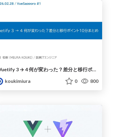
Vuetify 3 → 4 何が変わった？差分と移行ポイント10分まとめ
koukimiura
0
800