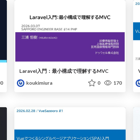
Laravel入門：最小構成で理解するMVC
0
koukimiura
0
170