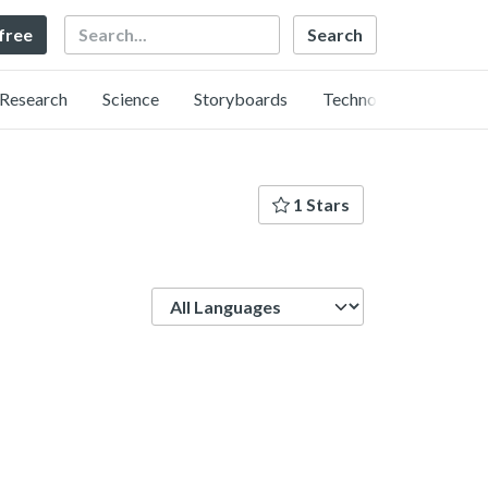
Search
 free
Research
Science
Storyboards
Technology
1 Stars
Language