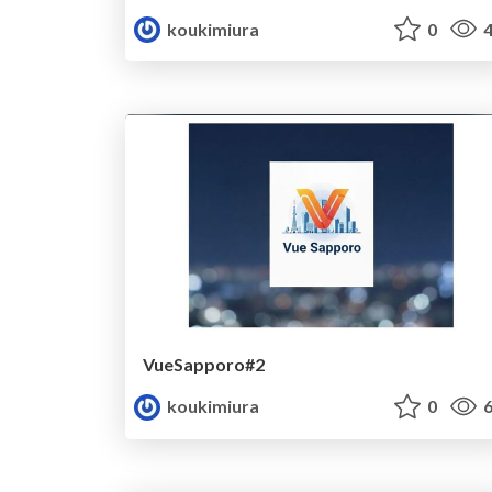
koukimiura
0
4
VueSapporo#2
koukimiura
0
6