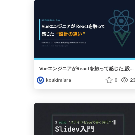
VueエンジニアがReactを触って感じた_設計の違い
koukimiura
0
23