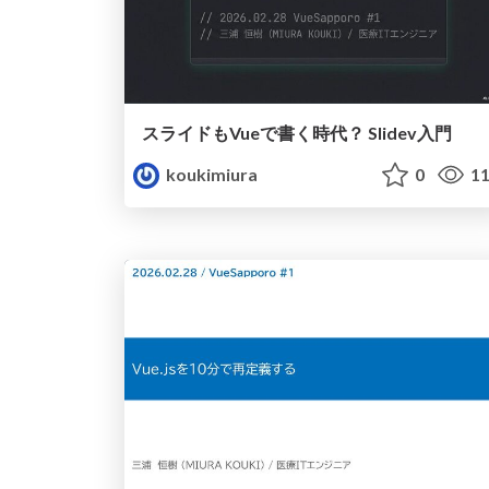
スライドもVueで書く時代？ Slidev入門
koukimiura
0
11