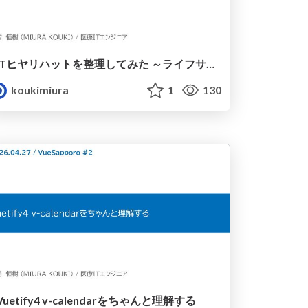
ITヒヤリハットを整理してみた ～ライフサイクルと原因から考える再発防止策～
koukimiura
1
130
Vuetify4 v-calendarをちゃんと理解する