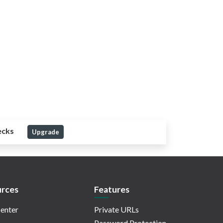
ecks
Upgrade
rces
Features
enter
Private URLs
Password Protection