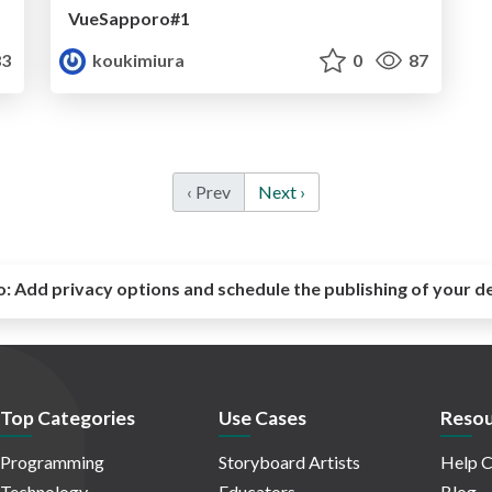
VueSapporo#1
3
koukimiura
0
87
‹ Prev
Next ›
o:
Add privacy options and schedule the publishing of your d
Top Categories
Use Cases
Resou
Programming
Storyboard Artists
Help C
Technology
Educators
Blog