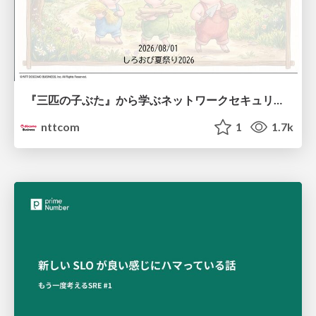
『三匹の子ぶた』から学ぶネットワークセキュリティの昔と今 / Network Security: Then and Now Through the Lens of The Three Little Pigs
nttcom
1
1.7k