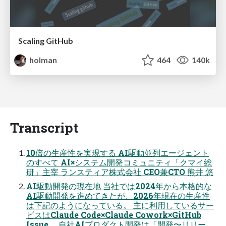
Scaling GitHub
holman
464
140k
Transcript
10倍の生産性を実現する AI駆動並列エージェント
のすべて AI×システム開発コミュニティ「クマイ総
研」主宰 ランスティア株式会社 CEO兼CTO 熊井 悠
AI駆動開発の現在地 当社では2024年から本格的な
AI駆動開発を進めてきたが、2026年現在の生産性
は下記のようになっている。 主に利用しているサー
ビスはClaude Code×Claude Cowork×GitHub
Issue。 自社AIプロダクト開発は「開発〜リリー