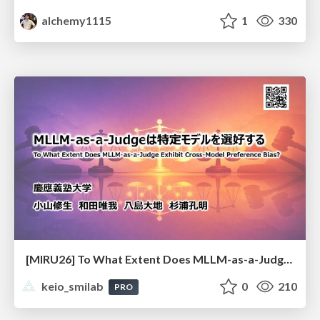
alchemy1115
1
330
[MIRU26] To What Extent Does MLLM-as-a-Judge Exhibit Cross-Model Preference Bias?
keio_smilab
0
210
PRO