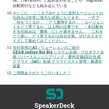
IaC（Terraform）と組み合わせることや、migration
自動実行なども組み込んでいる
さいごに ・ここまでみたように並列エージェントの
仕組みは非常に強力な武器になります。 一方で
「何をつくるか」 「どう運用するか」 「エージェン
トをどう育てるか」は人間の仕事です。 ・本日配布
する仕組みは「雛形」にしか過ぎません。 これを
どう使い、どう育てるかは自分次第。ぜひカスタマ
イズして進めてみてください。
当社提供のAIソリューションのご紹介
GEAR.indigo Biz Biz システム企画・プロダクト企
画 リバースエンジニアリング・要件定義/設計生成
クラウド（IaC）生成 クラウドコスト管理・最適化
提案
ご清聴ありがとうございました！
SpeakerDeck