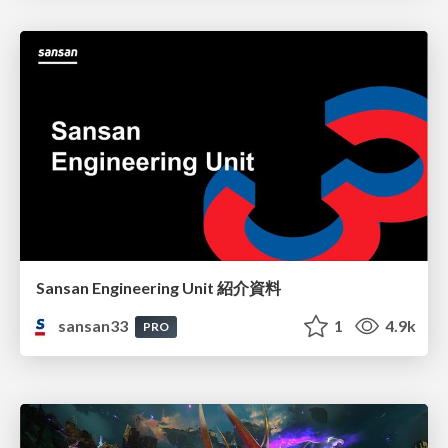
Sansan Engineering Unit 紹介資料
sansan33
1
4.9k
PRO