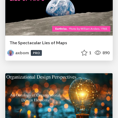
The Spectacular Lies of Maps
axbom
1
890
PRO