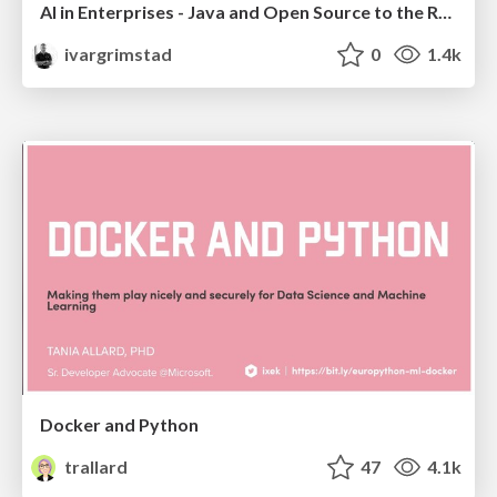
AI in Enterprises - Java and Open Source to the Rescue
ivargrimstad
0
1.4k
Docker and Python
trallard
47
4.1k