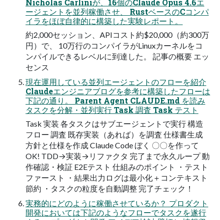
Nicholas Carliniが、16個のClaude Opus 4.6エ
ージェントを並列稼働させ、 RustベースのCコンパ
イラをほぼ自律的に構築した実験レポート。
約2,000セッション、APIコスト約$20,000（約300万
円）で、 10万行のコンパイラがLinuxカーネルをコ
ンパイルできるレベルに到達した。 記事の概要 エッ
センス
現在運用している並列エージェントのフローを紹介
Claudeエンジニアブログを参考に構築したフローは
下記の通り。 Parent Agent CLAUDE.md を読み
タスクを分解・並列実行 Task 調査 Task テスト
Task 実装 各タスクはサブエージェントで実行 構造
フロー 調査 既存実装（あれば）を調査 仕様書生成
方針と仕様を作成 Claude Code ぼく 〇〇を作って
OK! TDD→実装→リファクタ 完了まで永久ループ 動
作確認・検証 E2Eテスト 仕組みのポイント ・テスト
ファースト ・結果出力ログは最小化＋コンテキスト
節約 ・タスクの粒度を自動調整 完了チェック！
実務的にどのように稼働させているか？ プロダクト
開発においては下記のようなフローでタスクを遂行