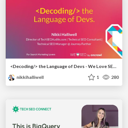
<Decoding/> the Language of Devs - We Love SEO 2024
nikkihalliwell
1
280