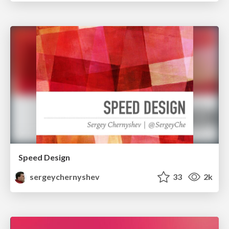
Speed Design
sergeychernyshev
33
2k