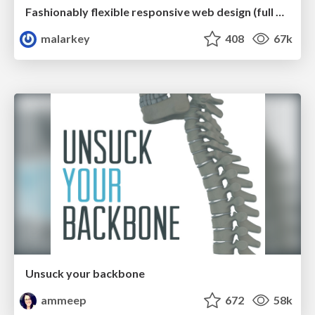
Fashionably flexible responsive web design (full day workshop)
malarkey
408
67k
Unsuck your backbone
ammeep
672
58k