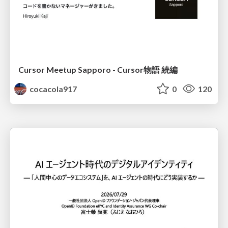
Cursor Meetup Sapporo - Cursor物語 続編
cocacola917
0
120