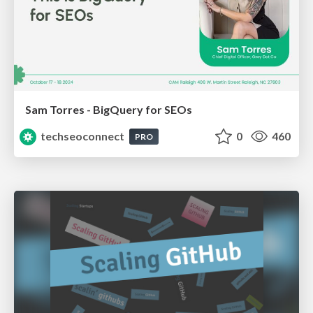
Sam Torres - BigQuery for SEOs
techseoconnect
0
460
PRO