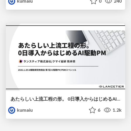
kumaiu
0
240
あたらしい上流工程の形。 0日導入からはじめるAI駆動PM
kumaiu
6
1.2k