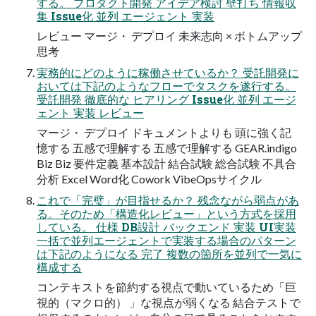
する。 プロダクト開発 アイデア検討 壁打ち 情報収
集 Issue化 並列 エージェント 実装
レビュー マージ・ デプロイ 未来志向 × ボトムアップ
思考
実務的にどのように稼働させているか？ 受託開発に
おいては下記のようなフローでタスクを遂行する。
受託開発 徹底的な ヒアリング Issue化 並列 エージ
ェント 実装 レビュー
マージ・ デプロイ ドキュメントよりも 頭に強く記
憶する 五感で理解する 五感で理解する GEAR.indigo
Biz Biz 要件定義 基本設計 結合試験 総合試験 不具合
分析 Excel Word化 Cowork VibeOpsサイクル
これで「完璧」が目指せるか？ 残念ながら弱点があ
る。そのため「構造化レビュー」という方式を採用
している。 仕様 DB設計 バックエンド 実装 UI実装
一括で並列エージェントで実装する場合のパターン
は下記のようになる 完了 複数の箇所を並列で一気に
構成する
コンテキストを節約する視点で動いているため「巨
視的（マクロ的） 」な視点が弱くなる 結合テストで