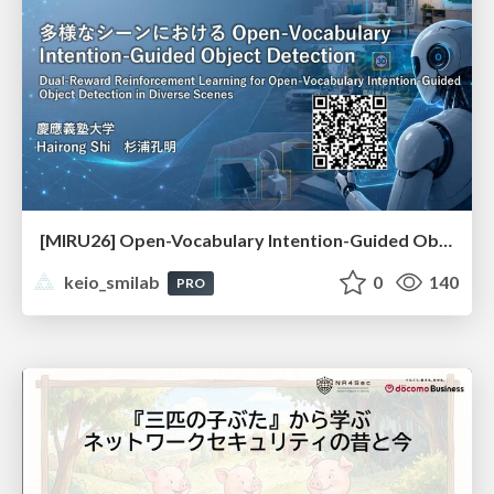
[MIRU26] Open-Vocabulary Intention-Guided Object Detection in Diverse Scenes
keio_smilab
0
140
PRO