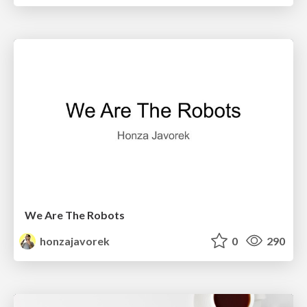
We Are The Robots
honzajavorek
0
290