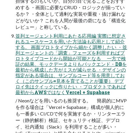
担保するのもいいが、自分の目で見ることをおすす
めする ・画面に必要なCRUD・ロジックが揃ってい
るか？ ・全体として過剰な実装や重複・抜け漏れな
どがないか？ これを人間が最後の砦になる「構造化
レビュー」と称している。
並列エージェント利用にあたる応用編 実際に想定さ
れるユースケースを用いた方法論も応用として紹介
する。 画面プロトタイプから細かく調整したい ・並
列エージェントの「調査」フェーズを利用すればプ
ロトタイプコードから開始が可能となる 一方で検
証の結果、モックデータよりもバックエンド・DBを
最初から構成した方がミスが減らせる ・デザインの
指定がある場合は、サンプルコード等を用意してお
く（このサンプル=見本を育てることが重要） デプ
ロイ先はクイックに作りたい ・プロダクトであれば
最初からAWSではなくVercel + Supabase
/ Neonなどを用いるのも推奨する。 簡易的にMVP
を作る場合は「Vercel + Supabase」構成が個人的に
も一番多い CI/CDで何を実施するか ・リンターエラ
ー（静的解析）検証、セキュリティ検証、デプロ
イ、社内通知（Slack）を利用することが多い ・