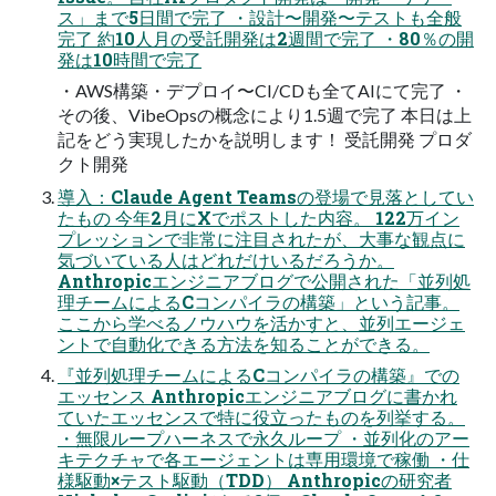
ス」まで5日間で完了 ・設計〜開発〜テストも全般
完了 約10人月の受託開発は2週間で完了 ・80％の開
発は10時間で完了
・AWS構築・デプロイ〜CI/CDも全てAIにて完了 ・
その後、VibeOpsの概念により1.5週で完了 本日は上
記をどう実現したかを説明します！ 受託開発 プロダ
クト開発
導入：Claude Agent Teamsの登場で見落としてい
たもの 今年2月にXでポストした内容。 122万イン
プレッションで非常に注目されたが、大事な観点に
気づいている人はどれだけいるだろうか。
Anthropicエンジニアブログで公開された「並列処
理チームによるCコンパイラの構築」という記事。
ここから学べるノウハウを活かすと、並列エージェ
ントで自動化できる方法を知ることができる。
『並列処理チームによるCコンパイラの構築』での
エッセンス Anthropicエンジニアブログに書かれ
ていたエッセンスで特に役立ったものを列挙する。
・無限ループハーネスで永久ループ ・並列化のアー
キテクチャで各エージェントは専用環境で稼働 ・仕
様駆動×テスト駆動（TDD） Anthropicの研究者