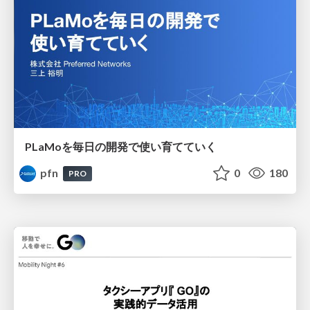
PLaMoを毎日の開発で使い育てていく
pfn
0
180
PRO