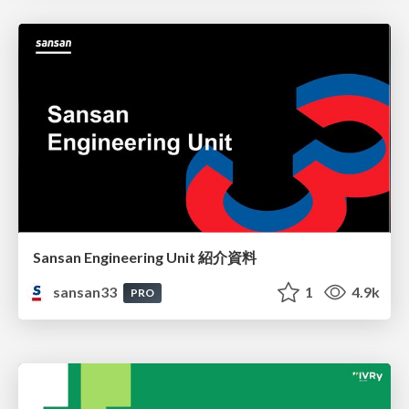
Sansan Engineering Unit 紹介資料
sansan33
1
4.9k
PRO