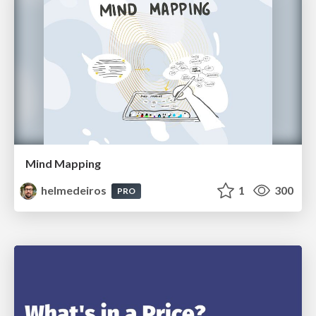
Mind Mapping
helmedeiros
1
300
PRO