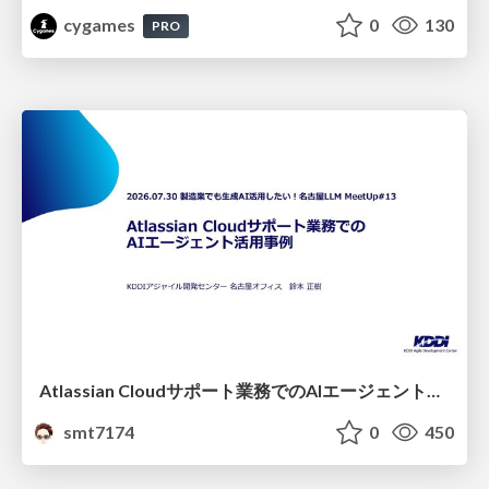
cygames
0
130
PRO
Atlassian Cloudサポート業務でのAIエージェント活用事例
smt7174
0
450