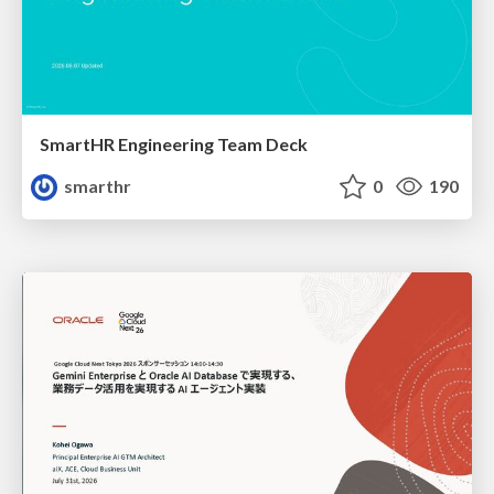
SmartHR Engineering Team Deck
smarthr
0
190