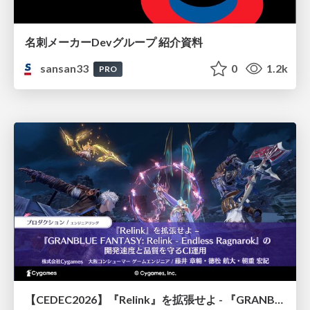
名刺メーカーDevグループ 紹介資料
sansan33
0
1.2k
PRO
【CEDEC2026】『Relink』を拡張せよ - 『GRANBLUE FANTASY: Relink - Endless Ragnarok』の開発速度と品質を守るCI運用