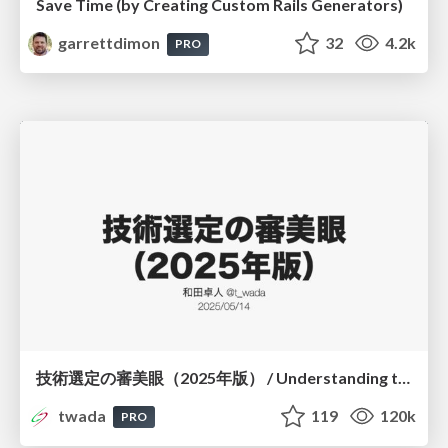
Save Time (by Creating Custom Rails Generators)
garrettdimon
32
4.2k
PRO
技術選定の審美眼（2025年版） / Understanding the Spiral of Technologies 2025 edition
twada
119
120k
PRO