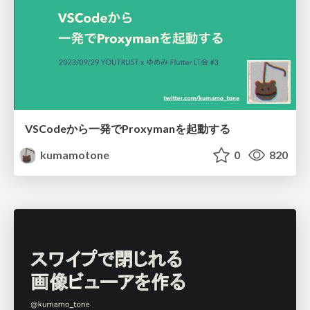
VSCodeから一発でProxymanを起動する
kumamotone
0
820