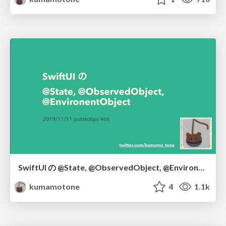
SwiftUI の @State, @ObservedObject, @EnvironmentObject
kumamotone
4
1.1k