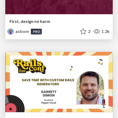
First, design no harm
axbom
2
1.2k
PRO