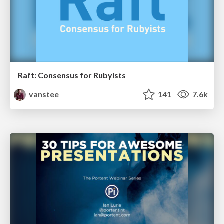
Raft: Consensus for Rubyists
vanstee
141
7.6k