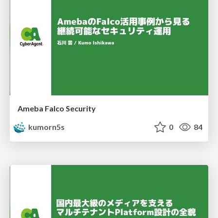
Ameba Falco Security
kumorn5s
0
84