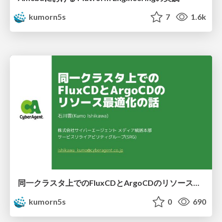
kumorn5s
7
1.6k
同一クラスタ上でのFluxCDとArgoCDのリソース最適化の話
kumorn5s
0
690