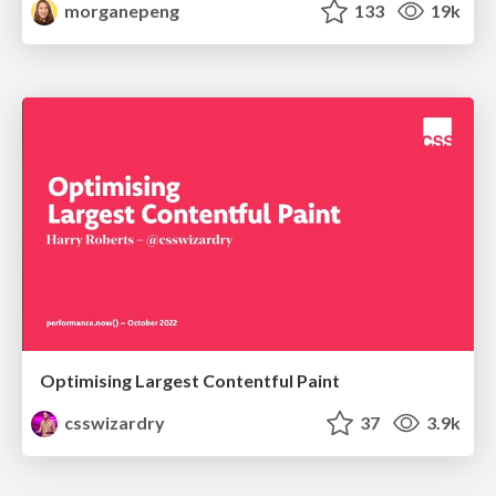
morganepeng
133
19k
Optimising Largest Contentful Paint
csswizardry
37
3.9k