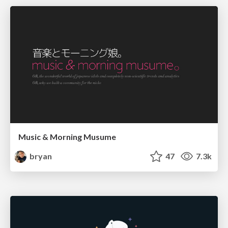
Music & Morning Musume
bryan
47
7.3k