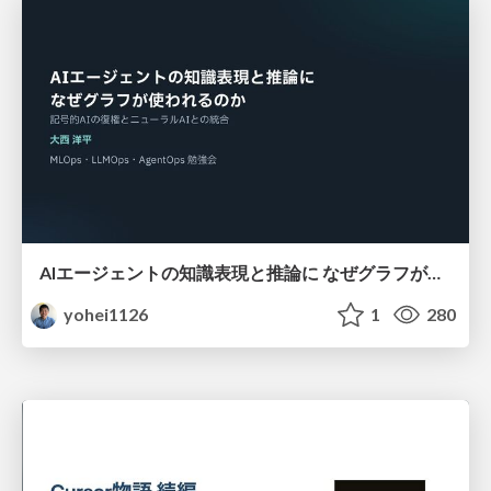
AIエージェントの知識表現と推論に なぜグラフが使われるのか - 記号的AIの復権とニューラルAIとの統合
yohei1126
1
280