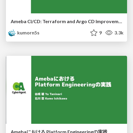
Ameba CI/CD: Terraform and Argo CD Improvements
kumorn5s
9
3.3k
Amebaにおける Platform Engineeringの実践