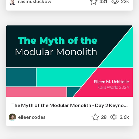
rasmusluckow
331
22k
The Myth of the Modular Monolith - Day 2 Keynote - Rails World 2024
eileencodes
28
3.6k