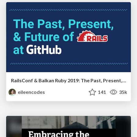
RailsConf & Balkan Ruby 2019: The Past, Present, and Future of Rails at GitHub
eileencodes
141
35k