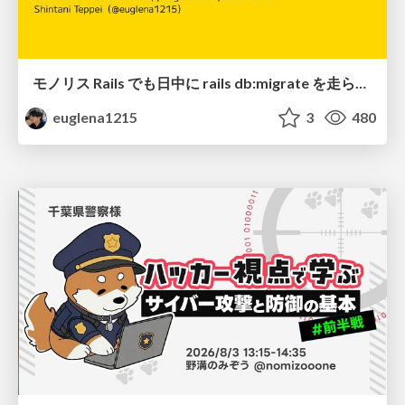
モノリス Rails でも日中に rails db:migrate を走らせたい！ / Daytime rails db:migrate on Monolithic Rails!
euglena1215
3
480