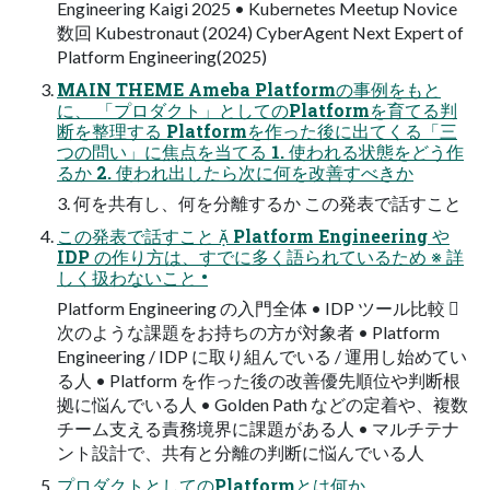
Engineering Kaigi 2025 • Kubernetes Meetup Novice
数回 Kubestronaut (2024) CyberAgent Next Expert of
Platform Engineering(2025)
MAIN THEME Ameba Platformの事例をもと
に、 「プロダクト」としてのPlatformを育てる判
断を整理する Platformを作った後に出てくる「三
つの問い」に焦点を当てる 1. 使われる状態をどう作
るか 2. 使われ出したら次に何を改善すべきか
3. 何を共有し、何を分離するか この発表で話すこと
この発表で話すこと  Platform Engineering や
IDP の作り方は、すでに多く語られているため ※ 詳
しく扱わないこと •
Platform Engineering の入門全体 • IDP ツール比較 
次のような課題をお持ちの方が対象者 • Platform
Engineering / IDP に取り組んでいる / 運用し始めてい
る人 • Platform を作った後の改善優先順位や判断根
拠に悩んでいる人 • Golden Path などの定着や、複数
チーム支える責務境界に課題がある人 • マルチテナ
ント設計で、共有と分離の判断に悩んでいる人
プロダクトとしてのPlatformとは何か