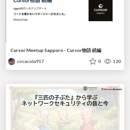
Cursor Meetup Sapporo - Cursor物語 続編
cocacola917
0
120