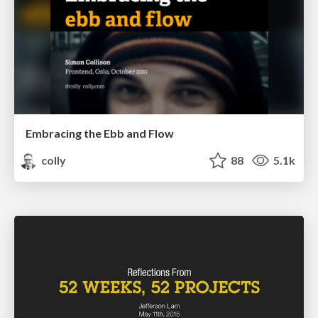
Embracing the Ebb and Flow
colly
88
5.1k