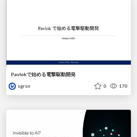
Pavlokで始める電撃駆動開発
sgrsn
0
170