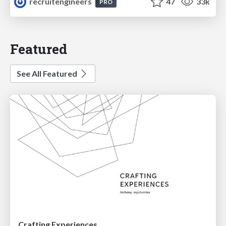
recruitengineers
47
33k
PRO
Featured
See All Featured
Crafting Experiences