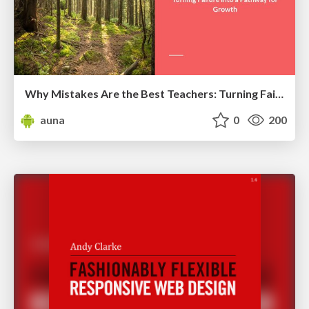
Why Mistakes Are the Best Teachers: Turning Failure into a Pathway for Growth
auna
0
200