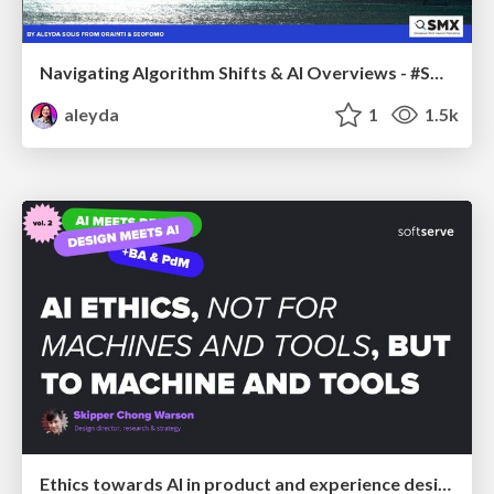
Navigating Algorithm Shifts & AI Overviews - #SMXNext
aleyda
1
1.5k
Ethics towards AI in product and experience design