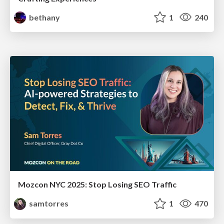
bethany
1
240
Mozcon NYC 2025: Stop Losing SEO Traffic
samtorres
1
470