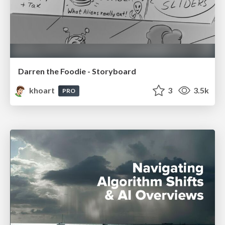
Darren the Foodie - Storyboard
khoart
3
3.5k
PRO