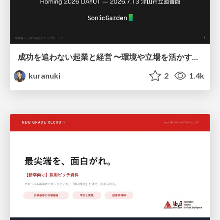
成功を追わない起業と経営 〜環境や立場を活かす戦略（Homing 2026）
kuranuki
2
1.4k