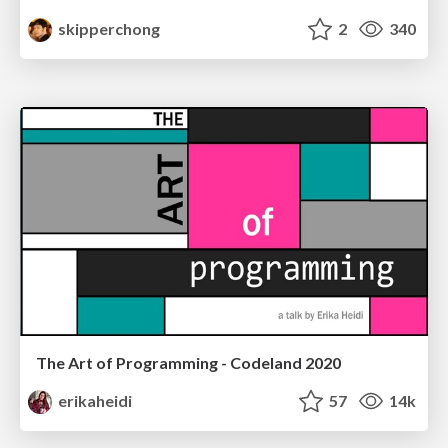
skipperchong
2
340
The Art of Programming - Codeland 2020
erikaheidi
57
14k