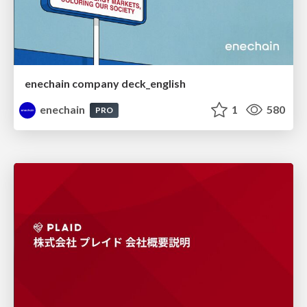
enechain company deck_english
enechain
1
580
PRO