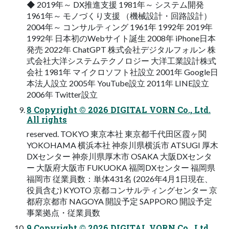
◆ 2019年～ DX推進支援 1981年～ システム開発
1961年～ モノづくり支援 （機械設計・回路設計）
2004年～ コンサルティング 1961年 1992年 2019年
1992年 日本初のWebサイト誕生 2008年 iPhone日本
発売 2022年 ChatGPT 株式会社デジタルフォルン 株
式会社大洋システムテクノロジー 大洋工業設計株式
会社 1981年 マイクロソフト社設立 2001年 Google日
本法人設立 2005年 YouTube設立 2011年 LINE設立
2006年 Twitter設立
8 Copyright © 2026 DIGITAL VORN Co., Ltd.
All rights
reserved. TOKYO 東京本社 東京都千代田区霞ヶ関
YOKOHAMA 横浜本社 神奈川県横浜市 ATSUGI 厚木
DXセンター 神奈川県厚木市 OSAKA 大阪DXセンタ
ー 大阪府大阪市 FUKUOKA 福岡DXセンター 福岡県
福岡市 従業員数：単体431名 (2026年4月1日現在、
役員含む) KYOTO 京都コンサルティングセンター 京
都府京都市 NAGOYA 開設予定 SAPPORO 開設予定
事業拠点・従業員数
9 Copyright © 2026 DIGITAL VORN Co., Ltd.