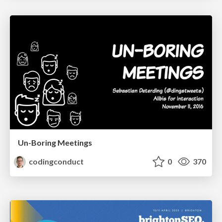
Un-Boring Meetings
codingconduct
0
370