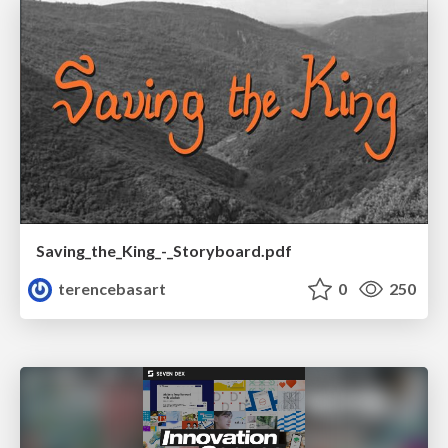
Saving_the_King_-_Storyboard.pdf
terencebasart
0
250