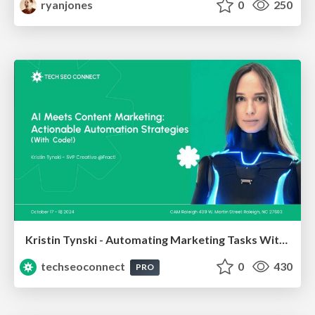
ryanjones
0
250
Kristin Tynski - Automating Marketing Tasks With AI
techseoconnect
0
430
PRO