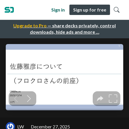
Sign in
Sign up for free
Upgrade to Pro
— share decks privately, control
downloads, hide ads and more …
LW
December 27, 2025