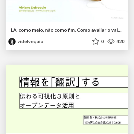
I.A. como meio, não como fim. Como avaliar o valor entregue?
videlvequio
0
420