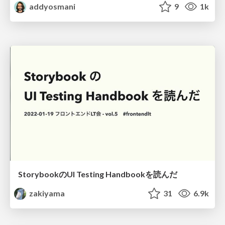
addyosmani
9
1k
StorybookのUI Testing Handbookを読んだ
zakiyama
31
6.9k