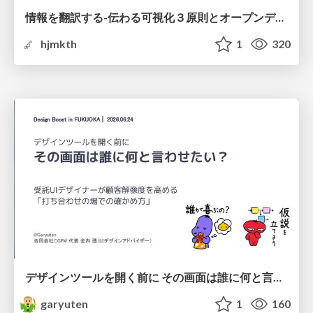
情報を翻訳する-伝わる可視化３原則とオープンデータ活用-
hjmkth
1
320
デザインツールを開く前に その画面は誰に何と言わせたい？受託UIデザイナーが顧客解像度を高める 「打ち合わせの場での確かめ方」
garyuten
1
160