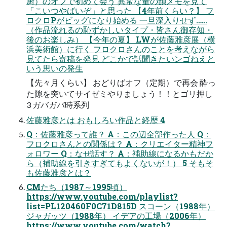
厨）のオフで初めて会う 異常な量の韻メモを見て
「こいつやばいぞ」と思った 【4年前くらい？】 フ
ロクロPがビッグになり始める 一旦深入りせず……
（作品流れるの恥ずかしいタイプ・皆さん御存知・
後のお楽しみ） 【今年の夏】 LWが佐藤雅彦展（横
浜美術館）に行く フロクロさんのことを考えながら
見てたら寄稿を発見 どこかで話聞きたいンゴねえと
いう思いの発生
【先々月くらい】 おどりばオフ（定期）で再会 酔っ
た隙を突いてサイゼミやりましょう！！とゴリ押し
3 ガバガバ時系列
佐藤雅彦とは おもしろい作品と経歴 4
Q：佐藤雅彦って誰？ A：この辺全部作った人 Q：
フロクロさんとの関係は？ A：クリエイター精神フ
ォロワー Q：なぜ話す？ A：補助線になるかもだか
ら（補助線を引きすぎてもよくないが！） 5 そもそ
も佐藤雅彦とは？
CMたち（1987～1995頃）
https://www.youtube.com/playlist?
list=PL120460F0C71D815D スコーン（1988年）
ジャガッツ（1988年） イデアの工場（2006年）
https://www.youtube.com/watch?