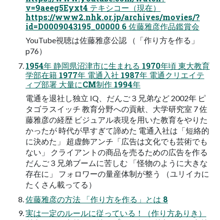
v=9aeeg5Eyxt4 テキシコー（現在）
https://www2.nhk.or.jp/archives/movies/?
id=D0009043195_00000 6 佐藤雅彦作品鑑賞会
YouTube視聴は佐藤雅彦公認 （「作り方を作る」
p76）
1954年 静岡県沼津市に生まれる 1970年頃 東大教育
学部在籍 1977年 電通入社 1987年 電通クリエイテ
ィブ部署 大量にCM制作 1994年
電通を退社し独立 IQ、だんご３兄弟など 2002年 ピ
タゴラスイッチ 教育分野への貢献、大学研究室 7 佐
藤雅彦の経歴 ビジュアル表現を用いた教育をやりた
かったが 時代が早すぎて諦めた 電通入社は「短絡的
に決めた」 超虚飾アンチ「広告は文化でも芸術でも
ない」 クライアントの商品を売るための広告を作る
だんご３兄弟ブームに苦しむ 「怪物のように大きな
存在に」 フォロワーの量産体制が整う （ユリイカに
たくさん載ってる）
佐藤雅彦の方法 「作り方を作る」とは 8
実は一定のルールに従っている！（作り方ありき）