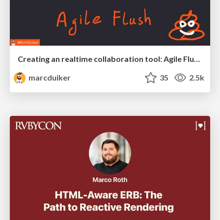
Creating an realtime collaboration tool: Agile Flush - .NET Oxford
marcduiker
35
2.5k