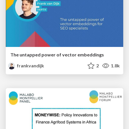
The untapped power of vector embeddings
frankvandijk
2
1.8k