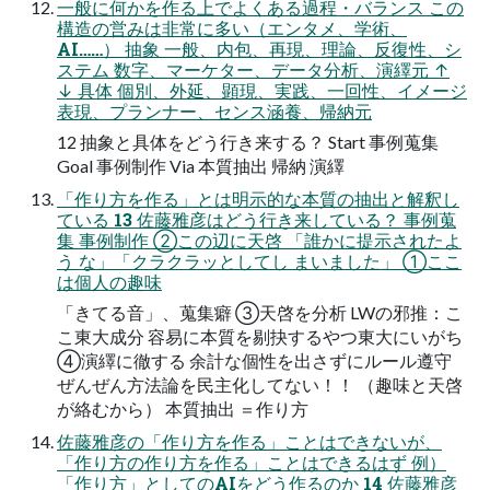
一般に何かを作る上でよくある過程・バランス この
構造の営みは非常に多い（エンタメ、学術、
AI……） 抽象 一般、内包、再現、理論、反復性、シ
ステム 数字、マーケター、データ分析、演繹元 ↑
↓ 具体 個別、外延、顕現、実践、一回性、イメージ
表現、プランナー、センス涵養、帰納元
12 抽象と具体をどう行き来する？ Start 事例蒐集
Goal 事例制作 Via 本質抽出 帰納 演繹
「作り方を作る」とは明示的な本質の抽出と解釈し
ている 13 佐藤雅彦はどう行き来している？ 事例蒐
集 事例制作 ②この辺に天啓 「誰かに提示されたよ
う な」「クラクラッとしてし まいました」 ①ここ
は個人の趣味
「きてる音」、蒐集癖 ③天啓を分析 LWの邪推：こ
こ東大成分 容易に本質を剔抉するやつ東大にいがち
④演繹に徹する 余計な個性を出さずにルール遵守
ぜんぜん方法論を民主化してない！！ （趣味と天啓
が絡むから） 本質抽出 ＝作り方
佐藤雅彦の「作り方を作る」ことはできないが、
「作り方の作り方を作る」ことはできるはず 例）
「作り方」としてのAIをどう作るのか 14 佐藤雅彦