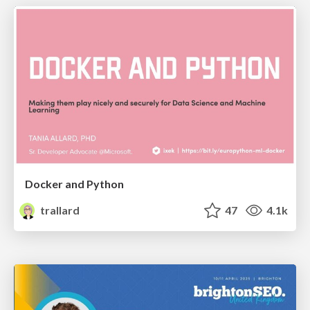
Docker and Python
trallard
47
4.1k