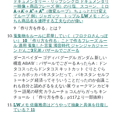
ドキュメンタリー・リップシンクロ ドキュメンタリ
ー映像＋商品フレーズ 例）のり塩、スコーン、ミロ
A→A’→ A’’→ A’’’（微変ループ） ちょっとだけ変え
てループ 例）ジャガッツ、トップル LWメモ：どっ
ちも商品名を連呼する工夫なのが偉い
9 「作り方を作る」とは？
蒐集物をルールに昇華していく（フロクロさんっぽ
い） 10 「作り方を作る」ことで作るフレーズ ルー
ル 適用 蒐集した言葉 濁音時代 ジャンジャカジャー
ン だんご3兄弟 バザールでござーる
ダースベイダー ゴディバ グーグル ガンダム 新しい
構造 ABA’B’：バザールでござーる AったらA：ドン
タコスったらドンタコス キットカット ぐりとぐら
ニッカポッカ パキスタンだって、パキスタン セルフ
トーキング 経済ってそういうことだったのか会議 こ
れも自分と認めざるをえない展 ウォークマン カビキ
ラー 語尾の研究 カラムーチョ コんがらガっち キン
チョール （「作り方を作る」p117より一部抜粋）
LWメモ 佐藤雅彦はどうやって抽象と具体を往復し
ている？ 11