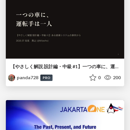
【やさしく解説 設計編・中級 #1】一つの車に、運転手は一人 ～ある倉庫システムの事例から～
panda728
0
200
PRO