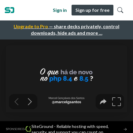
Sign in
Sign up for free
Upgrade to Pro
— share decks privately, control
downloads, hide ads and more …
SiteGround - Reliable hosting with speed,
·
→
SPONSORED
security, and support you can count on.