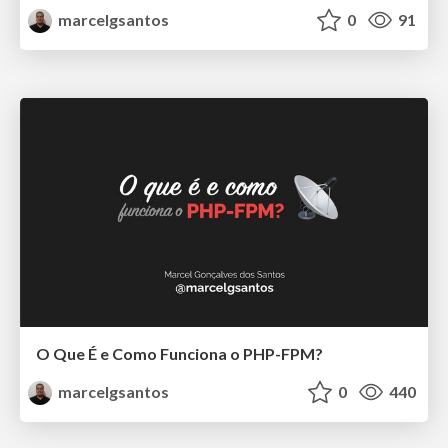
marcelgsantos
0
91
O Que É e Como Funciona o PHP-FPM?
marcelgsantos
0
440