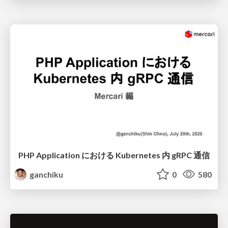
PHP Application における Kubernetes 内 gRPC 通信
ganchiku
0
580