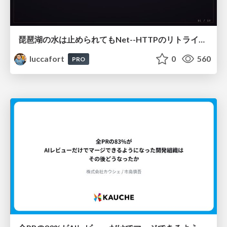
琵琶湖の水は止められてもNet--HTTPのリトライは止められない / You might be able to stop the water flow of Lake Biwa but you can't stop Net::HTTP retries
luccafort
0
560
PRO