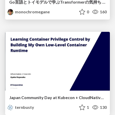
Go言語とトイモデルで学ぶTransformerの気持ち / fukuokago23-transformer
monochromegane
0
160
Japan Community Day at Kubecon + CloudNativeCon Japan 2026: Learning Container Privilege Control by Building My Own Low-Level Container Runtime
ternbusty
1
130