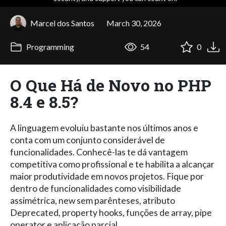
Marcel dos Santos
March 30, 2026
Programming
54
0
O Que Há de Novo no PHP
8.4 e 8.5?
A linguagem evoluiu bastante nos últimos anos e
conta com um conjunto considerável de
funcionalidades. Conhecê-las te dá vantagem
competitiva como profissional e te habilita a alcançar
maior produtividade em novos projetos. Fique por
dentro de funcionalidades como visibilidade
assimétrica, new sem parênteses, atributo
Deprecated, property hooks, funções de array, pipe
operator e aplicação parcial.