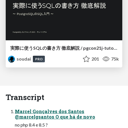
実際に使うSQLの書き方 徹底解説 / pgcon21j-tutorial
soudai
201
75k
PRO
Transcript
Marcel Gonçalves dos Santos
@marcelgsantos O que há de novo
no php 8.4 e 8.5 ?