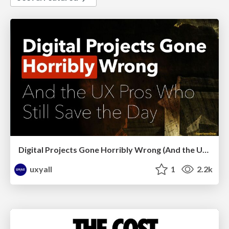
Digital Projects Gone Horribly Wrong (And the UX Pros Who Still Save the Day) - Dean Schuster
uxyall
1
2.2k