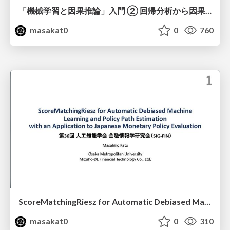
「機械学習と因果推論」入門 ② 回帰分析から因果分析へ
masakat0
0
760
ScoreMatchingRiesz for Automatic Debiased Machine Learning and Policy Path Estimation with an Application to Japanese Monetary Policy Evaluation
masakat0
0
310