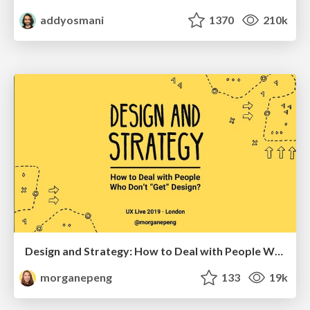
addyosmani
1370
210k
Design and Strategy: How to Deal with People Who Don’t "Get" Design
morganepeng
133
19k