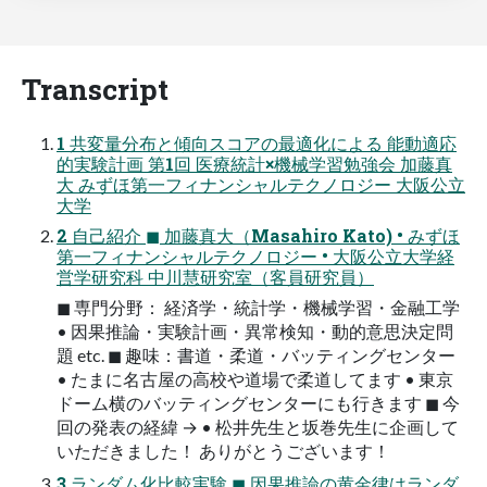
Transcript
1 共変量分布と傾向スコアの最適化による 能動適応
的実験計画 第1回 医療統計×機械学習勉強会 加藤真
大 みずほ第一フィナンシャルテクノロジー 大阪公立
大学
2 自己紹介 ◼ 加藤真大（Masahiro Kato) • みずほ
第一フィナンシャルテクノロジー • 大阪公立大学経
営学研究科 中川慧研究室（客員研究員）
◼ 専門分野： 経済学・統計学・機械学習・金融工学
• 因果推論・実験計画・異常検知・動的意思決定問
題 etc. ◼ 趣味：書道・柔道・バッティングセンター
• たまに名古屋の高校や道場で柔道してます • 東京
ドーム横のバッティングセンターにも行きます ◼ 今
回の発表の経緯 → • 松井先生と坂巻先生に企画して
いただきました！ ありがとうございます！
3 ランダム化比較実験 ◼ 因果推論の黄金律はランダ