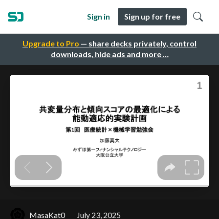
Sign in
Sign up for free
Upgrade to Pro
— share decks privately, control
downloads, hide ads and more …
MasaKat0
July 23, 2025