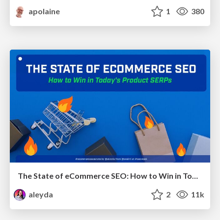
apolaine
1
380
The State of eCommerce SEO: How to Win in Today's Products SERPs - #SEOweek
aleyda
2
11k