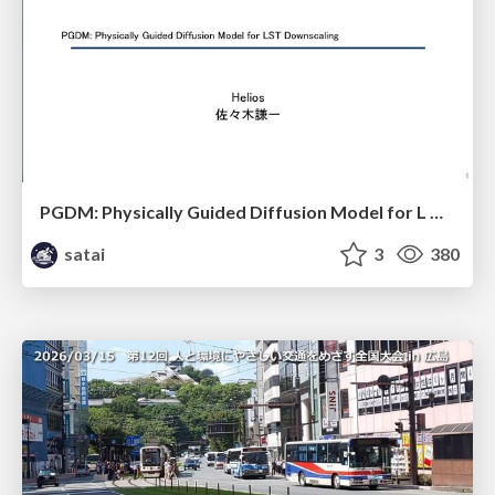
PGDM: Physically Guided Diffusion Model for L Downscaling
satai
3
380