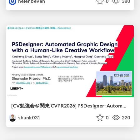
helenbevan
0
380
[CV勉強会＠関東 CVPR2026] PSDesigner: Automated Graphic Design with a Human-Like Creative Workflow / kantocv 67th CVPR 2026
shunk031
0
220