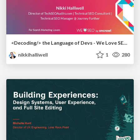
<Decoding/> the Language of Devs - We Love SEO 2024
nikkihalliwell
1
280