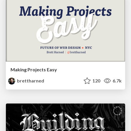
Making Projects Easy
brettharned
120
6.7k