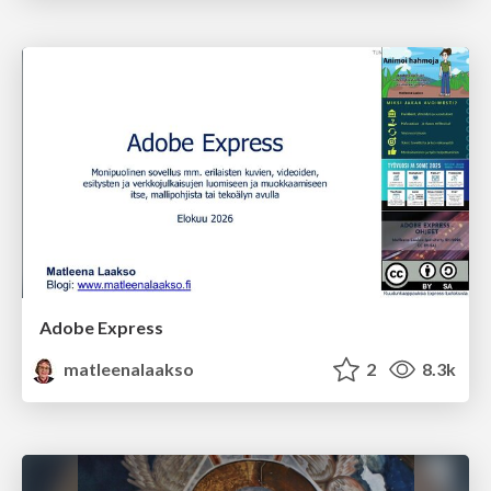
Adobe Express
matleenalaakso
2
8.3k