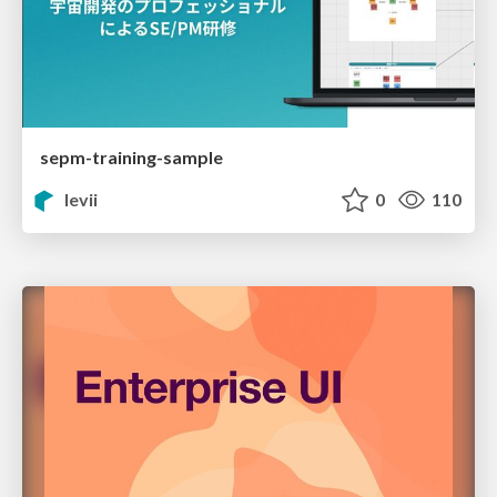
sepm-training-sample
levii
0
110