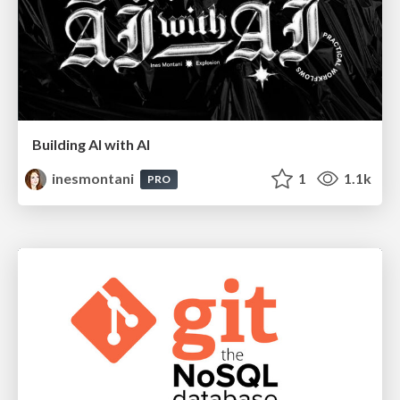
Building AI with AI
inesmontani
1
1.1k
PRO