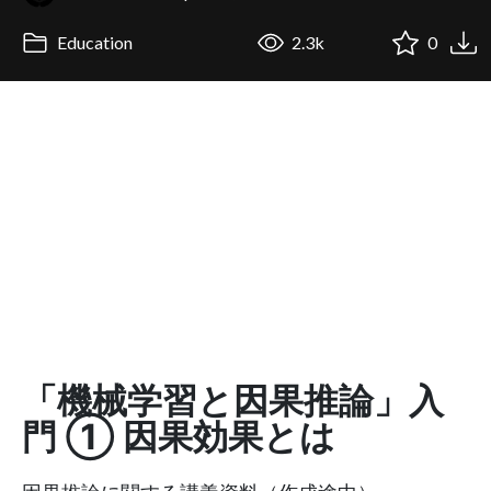
Education
2.3k
0
「機械学習と因果推論」入
門 ① 因果効果とは