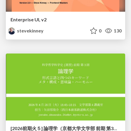
Enterprise UI, v2
stevekinney
0
130
[2026前期火５] 論理学（京都大学文学部 前期 第3回）「形式言語と四つのキーワード：メタ・構成・意味論・ハーモニー」