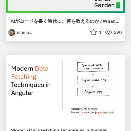
AIがコードを書く時代に、何を教えるのか / What Should We Teach in the Age of AI-Generated Code?
ichiroc
1
390
Modern Data Fetching Techniques in Angular