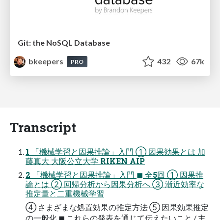
Git: the NoSQL Database
bkeepers
432
67k
PRO
Transcript
1 「機械学習と因果推論」入門 ① 因果効果とは 加
藤真大 大阪公立大学 RIKEN AIP
2 「機械学習と因果推論」入門 ◼ 全5回 ① 因果推
論とは ② 回帰分析から因果分析へ ③ 漸近効率な
推定量と二重機械学習
④ さまざまな処置効果の推定方法 ⑤ 因果効果推定
の一般化 ◼ これらの発表を通じて伝えたいこと / 主