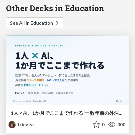
Other Decks in Education
See All in Education
1人 × AI、1か月でここまで作れる ー 数年前の外注換算3.8〜7.4億円・241〜379人月分の作業を、AI費用 約10万円・31日で
frievea
0
300