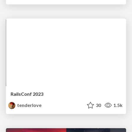
RailsConf 2023
tenderlove
30
1.5k