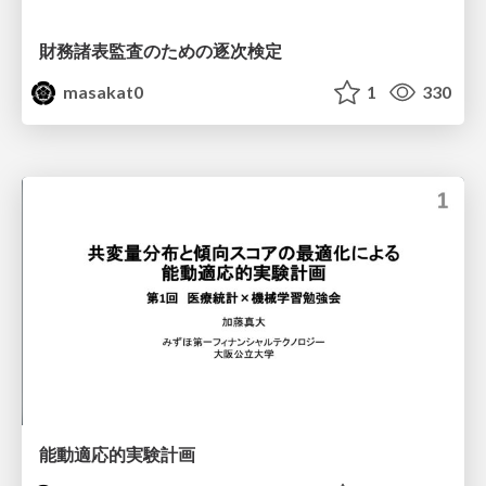
財務諸表監査のための逐次検定
masakat0
1
330
能動適応的実験計画