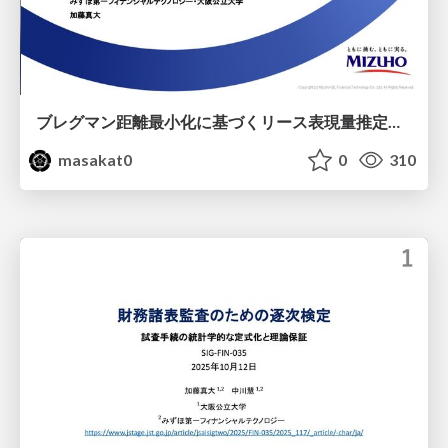
ブレグマン距離最小化に基づくリース表現量推定： バイアス除去学習の統一理論
masakat0
0
310