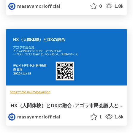
masayamoriofficial
0
1.8k
HX（人間体験）とDXの融合 : アゴラ市民会議 人と人の間はテクノロジーでつなげるか ～ ポストコロナ社会における人間らしいLifeのゆくえ: サイエンスアゴラ2020, ライブコマース, AR, VR, MR, XR
masayamoriofficial
1
1.6k