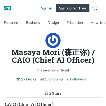
Sign in
Sign up for free
Featured
Business
Design
Education
How-to &
Masaya Mori (森正弥) /
CAIO (Chief AI Officer)
masayamoriofficial
27 Decks
1 Following
6 Followers
2 Stars
CAIO (Chief AI Officer)