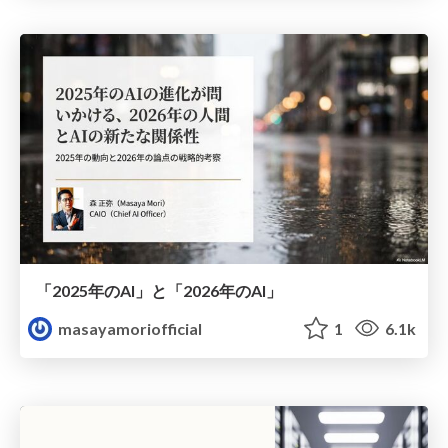
「2025年のAI」と「2026年のAI」
masayamoriofficial
1
6.1k