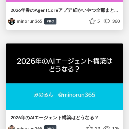
2026年春のAgentCoreアプデ 細かいやつ全部まとめ
minorun365
5
360
PRO
2026年のAIエージェント構築はどうなる？
minorun365
23
13k
PRO