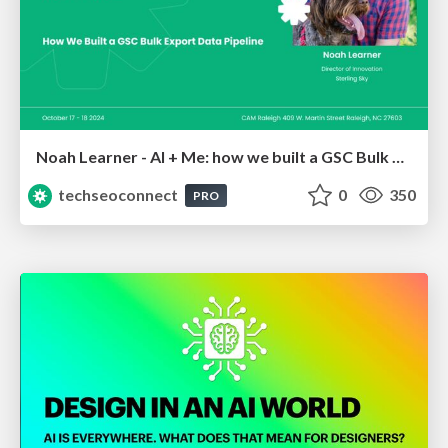
Noah Learner - AI + Me: how we built a GSC Bulk Export data pipeline
techseoconnect
0
350
PRO