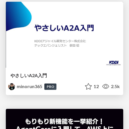
やさしいA2A入門
minorun365
12
2.5k
PRO