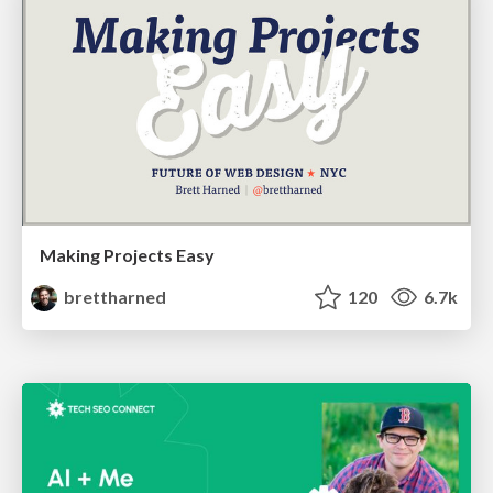
Making Projects Easy
brettharned
120
6.7k