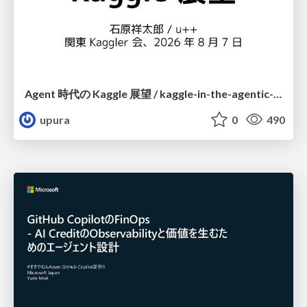
Agent 時代の Kaggle 展望 / kaggle-in-the-agentic-era
upura
0
490