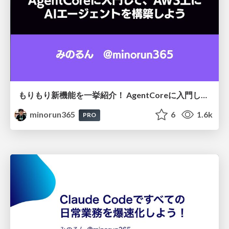
もりもり新機能を一挙紹介！ AgentCoreに入門して、AWS上にAIエージェントを構築しよう
minorun365
6
1.6k
PRO