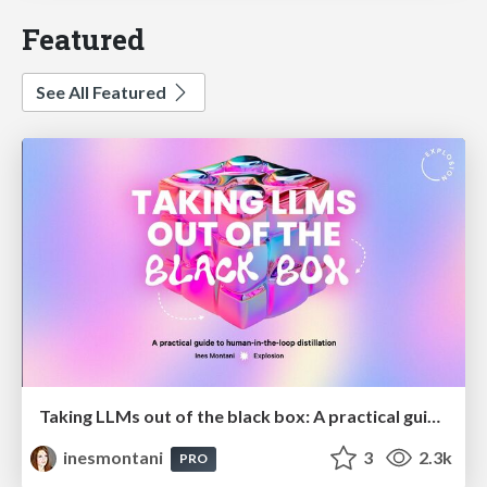
Featured
See All Featured
Taking LLMs out of the black box: A practical guide to human-in-the-loop distillation
inesmontani
3
2.3k
PRO