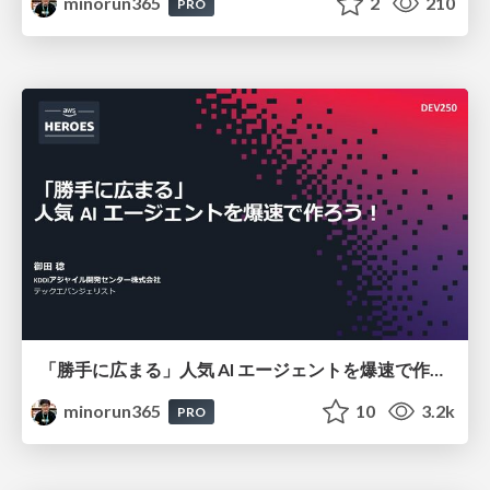
minorun365
2
210
PRO
「勝手に広まる」人気 AI エージェントを爆速で作ろう！（AWS Summit Japan 2026講演資料）
minorun365
10
3.2k
PRO