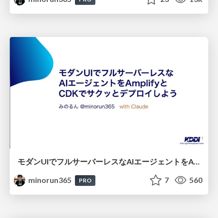
モダンUIでフルサーバーレスなAIエージェントをAmplifyとCDKでサクッとデプロイしよう
minorun365
7
560
PRO