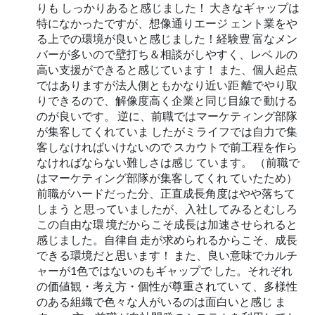
りも しっかりあると感じました！ 大きなギャップは
特になかったですが、想像通りエージ ェント業をや
る上での環境が良いと感じました！経験豊 富なメン
バーが多いので壁打ち＆相談がしやすく、レベ ルの
高い支援ができると感じています！ また、個人起点
ではありますが法人側ともかなり近い距 離でやり取
りできるので、解像度高く企業と同じ目線で 動ける
のが良いです。 逆に、前職ではマーケティング部隊
が集客してくれていま したがミライフでは自力で集
客しなければいけないので スカウトで前工程を作ら
なければならない難しさは感じ ています。 （前職で
はマーケティング部隊が集客してくれ ていたため）
前職がハードだった分、正直成長角度はやや落ちて
しまう と思っていましたが、入社してみるとむしろ
この自由な環 境だからこそ成長は加速させられると
感じました。自律自 走が求められるからこそ、成長
できる環境だと思います！ また、良い意味でカルチ
ャーが1色ではないのもギャップで した。それぞれ
の価値観・考え方・個性が尊重されてい て、多様性
のある組織で色々な人がいるのは面白いと感じ ま