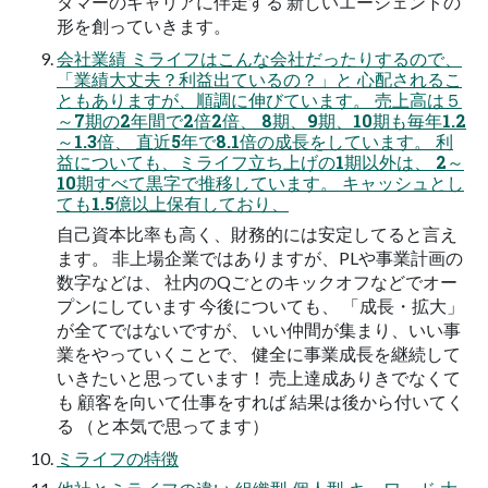
タマーのキャリアに伴走する 新しいエージェントの
形を創っていきます。
会社業績 ミライフはこんな会社だったりするので、
「業績大丈夫？利益出ているの？」と 心配されるこ
ともありますが、順調に伸びています。 売上高は５
～7期の2年間で2倍2倍、 8期、9期、10期も毎年1.2
～1.3倍、 直近5年で8.1倍の成長をしています。 利
益についても、ミライフ立ち上げの1期以外は、 2～
10期すべて黒字で推移しています。 キャッシュとし
ても1.5億以上保有しており、
自己資本比率も高く、財務的には安定してると言え
ます。 非上場企業ではありますが、PLや事業計画の
数字などは、 社内のQごとのキックオフなどでオー
プンにしています 今後についても、 「成長・拡大」
が全てではないですが、 いい仲間が集まり、いい事
業をやっていくことで、 健全に事業成長を継続して
いきたいと思っています！ 売上達成ありきでなくて
も 顧客を向いて仕事をすれば 結果は後から付いてく
る （と本気で思ってます）
ミライフの特徴