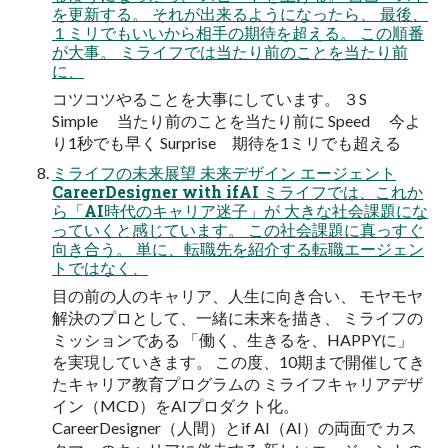
を更新する。 それが出来るようになったら、 最後、
１ミリでもいいから相手の期待を超える。 この順番
が大事。 ミライフでは当たり前のことを当たり前
に、
コツコツやることを大事にしています。 ３S
Simple 当たり前のことを当たり前に Speed 今よ
り1秒でも早く Surprise 期待を1ミリでも超える
ミライフの未来展望 未来デザイン エージェント
CareerDesigner with ifAI ミライフでは、これか
ら「AI時代のキャリア迷子」が 大きな社会課題にな
っていくと感じています。 この社会課題に真っすぐ
向き合う。 単に、転職先を紹介する転職エージェン
トではなく、
目の前の人のキャリア、人生に向き合い、 モヤモヤ
解決のプロとして、一緒に未来を描き、 ミライフの
ミッションである 「働く、生きるを、HAPPYに」
を実現していきます。 この度、10期まで開催してき
たキャリア教育プログラムの ミライフキャリアデザ
イン（MCD）をAIプロダクト化。
CareerDesigner（人間）とif AI（AI）の両面で カス