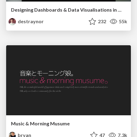
Designing Dashboards & Data Visualisations in Web Apps
destraynor
232
55k
Music & Morning Musume
bryan
47
7.3k