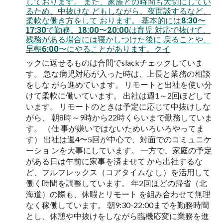
しております。 また、家族との時間も大切にしてい
るため、中抜けな どもしながら、夜面談するなど、
柔軟な働き方をして おります。 基本的には8:30〜
17:30で勤務。18:00〜20:00は育児 対応で抜けて、
残務がある場合には寝かしつけた後に 戻ることや、
早朝6:00〜にやることがあります。クイ
ックに返せるものは合間でslackチェックしていま
す。 急な病児対応が入った時は、上長と業務の相談
をしな がら進めています。 リモートと出社を使い分
けて柔軟に働いています。 出社は週1～2回ほどして
います。 リモートのときは予定に応じて中抜けしな
がら、 朝8時～9時から22時くらいまで勤務していま
す。 （仕 事が嫌いではないためいろいろやってま
す） 出社は週4〜5回が中心で、対面でのコミュニケ
ーショ ンを大事にしています。 一方で、家庭の予定
がある日は午前に家事を済ませて から出社するな
ど、フルフレックス（コアタイムな し）を活用して
働く時間を調整しています。 年2回ほどの帰省（北
海道）の際も、休暇とリモート を組み合わせて無理
なく稼働しています。 朝9:30-22:00までを勤務時間
とし、休憩や中抜けをしながら臨機応変に業務を進