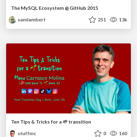
The MySQL Ecosystem @ GitHub 2015
samlambert
251
13k
Ten Tips & Tricks for a 🌱 transition
stuffmc
0
160