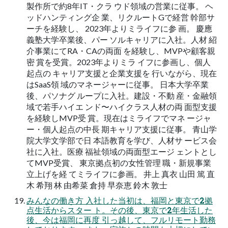
製作所で約8年IT・クラ ウド領域の営業に従事。 ヘ
ッドハンティング企 業、リクルートGで経営 幹部サ
ーチを経験し、 2023年よりミライフに参 画。 慶應
義塾大学卒業後、パー ソルキャリアに入社。人材 紹
介事業にてRA・CAの両面 を経験し、MVPや顧客親
密 賞を受賞。2023年よりミラ イフに参画し、個人
起点の キャリア支援と企業支援を 行いながら、現在
はSaaS領 域のマネージャーに従事。 日本大学卒業
後、パソナグ ループに入社。建設・不動 産・金融領
域で若手ハイエ ンド〜ハイクラス人材の両 面型支援
を経験しMVP受 賞。現在はミライフでマネ ージャ
ー・個人起点の中長 期キャリア支援に従事。 青山学
院大学文学部で日 本語教育を学び、人材サ ービス会
社に入社。医療 福祉領域の両面型エージ ェントとし
てMVP受賞、 東京拠点初の女性管理 職・新規事業
立上げを経 てミライフに参画。 井上 真衣 山田 篤 直
木 希翔 林 由希菜 倉持 早奈恵 鈴木 敦士
みんなの働き方 入社した当初は、福岡と東京で2拠
点生活からスター ト。その後、東京で2年生活した
後、今は福岡に再度 引っ越して、フルリモート勤務