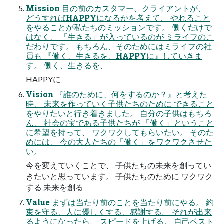
Mission 目の前のカスタマー、クライアントが、
どうすればHAPPYになるかを考えて、 やれること
をやることが私たちのミッションです。 働くだけで
はなく、 「生きる」が入っているのが ミライフのこ
だわりです。 もちろん、そのためにはミライフの社
員も 『働く、生きるを、HAPPYに』していきま
す。 働く、生きるを、
HAPPYに
Vision 『誰のために、何をするのか？』と考えた
時、 未来を作っていく子供たちのために できること
をやりたいと行き着きました。 自分の子供はもちろ
ん、 社会の宝である子供たちが 「働く」ということ
に希望を持って、 ワクワクしてもらいたい。 そのた
めには、 今の大人たちの「働く」をワクワクさせた
い。
今を変えていくことで、 子供たちの未来を創ってい
きたいと思っています。 子供たちのために ワクワク
する 未来を創る
Value まずは当たり前のことを当たり前にやる。 約
束を守る、人に優しくする、感謝する。 それが出来
るようになったら、 スピードを上げる。 自己ベスト