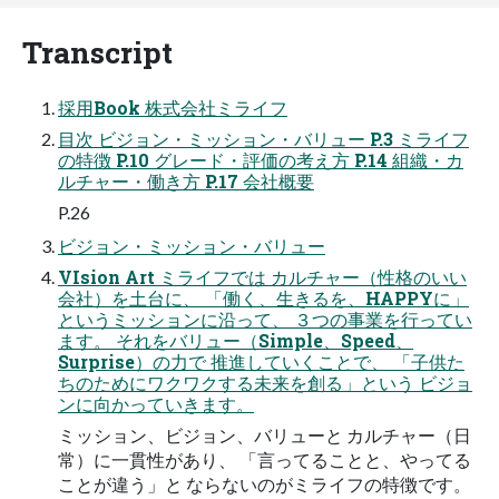
Transcript
採用Book 株式会社ミライフ
目次 ビジョン・ミッション・バリュー P.3 ミライフ
の特徴 P.10 グレード・評価の考え方 P.14 組織・カ
ルチャー・働き方 P.17 会社概要
P.26
ビジョン・ミッション・バリュー
VIsion Art ミライフでは カルチャー（性格のいい
会社）を土台に、 「働く、生きるを、HAPPYに」
というミッションに沿って、 ３つの事業を行ってい
ます。 それをバリュー（Simple、Speed、
Surprise）の力で 推進していくことで、 「子供た
ちのためにワクワクする未来を創る」という ビジョ
ンに向かっていきます。
ミッション、ビジョン、バリューと カルチャー（日
常）に一貫性があり、 「言ってることと、やってる
ことが違う」と ならないのがミライフの特徴です。