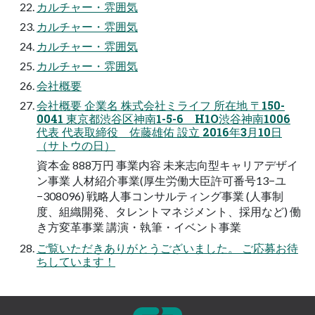
カルチャー・雰囲気
カルチャー・雰囲気
カルチャー・雰囲気
カルチャー・雰囲気
会社概要
会社概要 企業名 株式会社ミライフ 所在地 〒150-
0041 東京都渋谷区神南1-5-6 H1O渋谷神南1006
代表 代表取締役 佐藤雄佑 設立 2016年3月10日
（サトウの日）
資本金 888万円 事業内容 未来志向型キャリアデザイ
ン事業 ⼈材紹介事業(厚⽣労働⼤⾂許可番号13−ユ
−308096) 戦略⼈事コンサルティング事業 (⼈事制
度、組織開発、タレントマネジメント、採⽤など) 働
き⽅変⾰事業 講演・執筆・イベント事業
ご覧いただきありがとうございました。 ご応募お待
ちしています！