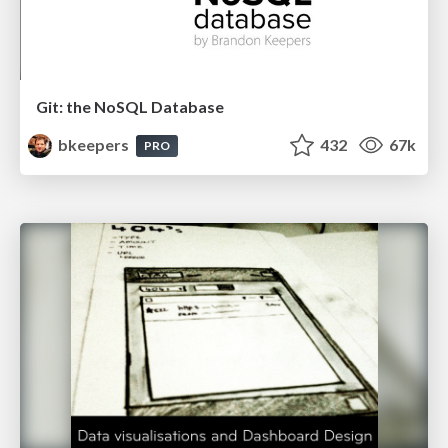
Git: the NoSQL Database
bkeepers
432
67k
PRO