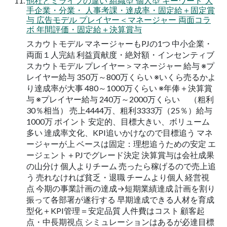
他社とミライフの違い 組織型 個人型 キーワード 大
手企業・分業・ 人事考課・達成率・固定給＋固定賞
与 広告モデル プレイヤー＜マネージャー 両面コラ
ボ 年間評価・固定給＋決算賞与
スカウトモデル マネージャーもPJの1つ 中小企業・
両面１人完結 利益貢献度・絶対額・インセンティブ
スカウトモデル プレイヤー＞マネージャー 給与 ※プ
レイヤー給与 350万～800万くらい ※いくら売るかよ
り達成率が大事 480～1000万くらい ※年俸＋決算賞
与 ※プレイヤー給与 240万～2000万くらい （粗利
30％相当） 売上4444万、粗利3333万（25％）給与
1000万 ポイント 安定的、目標大きい、ボリューム
多い 達成率文化、KPI追いかけなので目標追う マネ
ージャーが上 ベースは固定：理想追うための安定 エ
ージェント＋PJでグレード決定 決算賞与は会社成果
の山分け 個人よりチーム 売ったら稼げるので売上追
う 売れなければ貧乏・退職 チームより個人 経営視
点 今期の事業計画の達成→短期業績達成 計画を割り
振って各部署が遂行する 早期達成できる人材を育成
型化＋KPI管理＝安定品質 人件費はコスト 顧客起
点・中長期視点 シミュレーションはあるが必達目標