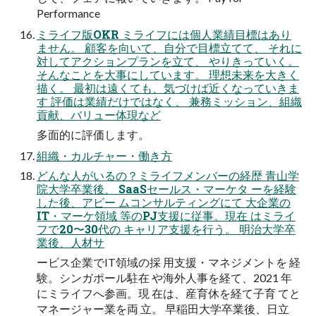
Performance
ミライフ版OKR ミライフには個人業績目標はあり
ません。 顧客を向いて、自分で目標立てて、 それに
対してアクションプランを立て、 やりきっていく。
そんなことを大事にしています。 理想未来を大きく
描く。 最初は遠くても、気づけば近くなっていきま
す 評価は業績だけではなく、 兼務ミッション、組織
貢献、バリュー体現など
多面的に評価します。
組織・カルチャー・働き方
どんな人がいるの？ミライフメンバーの経歴 青山学
院大学卒業後、 SaaSセールス・マーケタ ーを経験
した後、アビー ムコンサルティングにて 大企業の
IT・マーケ領域 等のPJ支援に従事。現在 はミライ
フで20〜30代の キャリア支援を行う。 明治大学卒
業後、人材サ
ービス企業でIT領域の採 用支援・マネジメントを 経
験。シンガポール駐在 や海外人事を経て、2021 年
にミライフへ参画。現 在は、産育休を経て子育 てと
マネージャー業を両 立。 早稲田大学卒業後、日立