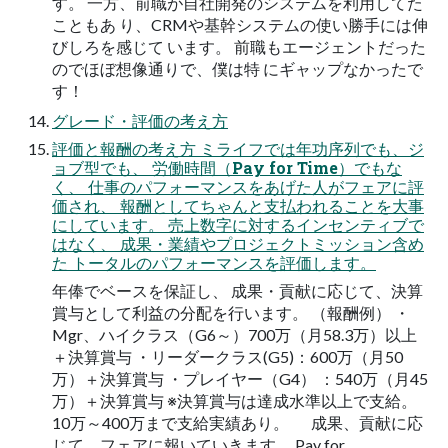
す。 一方、前職が自社開発のシステムを利用してた
こともあ り、CRMや基幹システムの使い勝手には伸
びしろを感じて います。 前職もエージェントだった
のでほぼ想像通りで、僕は特 にギャップなかったで
す！
グレード・評価の考え方
評価と報酬の考え方 ミライフでは年功序列でも、ジ
ョブ型でも、 労働時間（Pay for Time）でもな
く、 仕事のパフォーマンスをあげた人がフェアに評
価され、 報酬としてちゃんと支払われることを大事
にしています。 売上数字に対するインセンティブで
はなく、 成果・業績やプロジェクトミッション含め
た トータルのパフォーマンスを評価します。
年俸でベースを保証し、 成果・貢献に応じて、決算
賞与として利益の分配を行います。 （報酬例） ・
Mgr、ハイクラス（G6～）700万（月58.3万）以上
＋決算賞与 ・リーダークラス(G5)：600万（月50
万）＋決算賞与 ・プレイヤー（G4） ：540万（月45
万）＋決算賞与 ※決算賞与は達成水準以上で支給。
10万～400万まで支給実績あり。 成果、貢献に応
じて、フェアに報いていきます。 Pay for