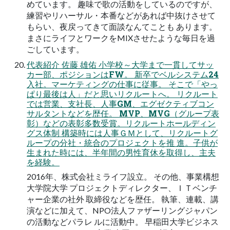
めています。 趣味で歌の活動をしているのですが、
練習やリハーサル・本番などがあれば中抜けさせて
もらい、夜戻ってきて面談なんてことも あります。
まさにライフとワークをMIXさせたような毎日を過
ごしています。
代表紹介 佐藤 雄佑 小学校～大学まで一貫してサッ
カー部、ポジションはFW。 新卒でベルシステム24
入社。マーケティングの仕事に従事。 そこで「やっ
ぱり最後は人」だと思いリクルートへ。 リクルート
では営業、支社長、人事GM、エグゼクティブコン
サルタントなどを歴任。 MVP、MVG（グループ表
彰）などの表彰多数受賞。リクルートホールディン
グス体制 構築時には人事ＧＭとして、リクルートグ
ループの分社・統合のプロジェクトを推 進。子供が
生まれた時には、半年間の男性育休を取得し、主夫
を経験。
2016年、株式会社ミライフ設立。 その他、事業構想
大学院大学 プロジェクトディレクター、ＩＴベンチ
ャー企業の社外 取締役などを歴任。 執筆、連載、講
演などに加えて、NPO法人ファザーリングジャパン
の活動などパラレ ルに活動中。 早稲田大学ビジネス