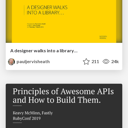
A designer walks into a library…
pauljervisheath
211
24k