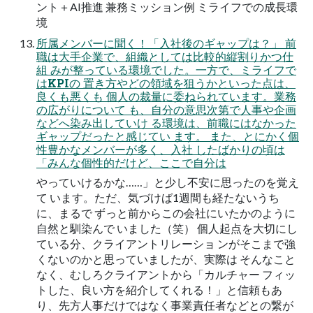
ント＋AI推進 兼務ミッション例 ミライフでの成長環
境
所属メンバーに聞く！「入社後のギャップは？」 前
職は大手企業で、組織としては比較的縦割りかつ仕
組 みが整っている環境でした。一方で、ミライフで
はKPIの 置き方やどの領域を狙うかといった点は、
良くも悪くも 個人の裁量に委ねられています。業務
の広がりについて も、自分の意思次第で人事や企画
などへ染み出していけ る環境は、前職にはなかった
ギャップだったと感じてい ます。 また、とにかく個
性豊かなメンバーが多く、入社 したばかりの頃は
「みんな個性的だけど、ここで自分は
やっていけるかな……」と少し不安に思ったのを覚え
て います。ただ、気づけば1週間も経たないうち
に、まるで ずっと前からこの会社にいたかのように
自然と馴染んで いました（笑） 個人起点を大切にし
ている分、クライアントリレーショ ンがそこまで強
くないのかと思っていましたが、実際は そんなこと
なく、むしろクライアントから「カルチャー フィッ
トした、良い方を紹介してくれる！」と信頼もあ
り、先方人事だけではなく事業責任者などとの繋が