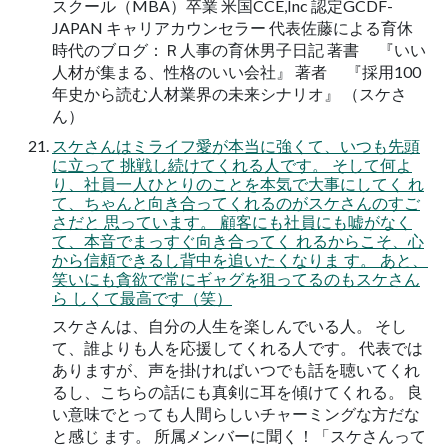
スクール（MBA）卒業 米国CCE,Inc 認定GCDF-
JAPAN キャリアカウンセラー 代表佐藤による育休
時代のブログ：Ｒ人事の育休男子日記 著書 『いい
人材が集まる、性格のいい会社』 著者 『採用100
年史から読む人材業界の未来シナリオ』 （スケさ
ん）
スケさんはミライフ愛が本当に強くて、いつも先頭
に立って 挑戦し続けてくれる人です。 そして何よ
り、社員一人ひとりのことを本気で大事にしてく れ
て、ちゃんと向き合ってくれるのがスケさんのすご
さだと 思っています。 顧客にも社員にも嘘がなく
て、本音でまっすぐ向き合ってく れるからこそ、心
から信頼できるし背中を追いたくなりま す。 あと、
笑いにも貪欲で常にギャグを狙ってるのもスケさん
ら しくて最高です（笑）
スケさんは、自分の人生を楽しんでいる人。 そし
て、誰よりも人を応援してくれる人です。 代表では
ありますが、声を掛ければいつでも話を聴いてくれ
るし、こちらの話にも真剣に耳を傾けてくれる。 良
い意味でとっても人間らしいチャーミングな方だな
と感じ ます。 所属メンバーに聞く！「スケさんって