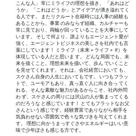
こんな人」 常にミライフの理想を描き、 「あれはど
うか」 「これはどう か」とアイデアが湧き溢れてく
る人です。 またリクルート在籍時には人事の経験も
あることから、事業 のみならず組織、カルチャーも
常に見ており、両輪が回って いることを大事にして
います。 そして何より、誰よりもエージェント愛が
強く、エージェン トビジネスの美しさを社内でも言
葉にしています！ ミライフ（未来＋ライフ＋ if）を
体現している人だと思いま す。 どんな局面でも、未
来を描くこと。理想未来を描いて、歩ん でいくこと
を見せてくれます。それは、会社経営において も、
スケさん自身の人生においてもです。 いつもフラッ
トで、ユーモアもあり、真っ直ぐ人に向き合っ てく
れる、そんな素敵な魅力があるからこそ、社内外問
わ ず、スケさんの周りには沢山の人が集まってくる
のだろうな と感じています！ とてもフラットなお父
さんという感じです。経験豊富でありながら相手を
気負わせない雰囲気で色々な気づきを与えてくれま
す。 理想に向かうまっすぐさやエネルギーはいい意
味で少年ぽさも感じる方です。