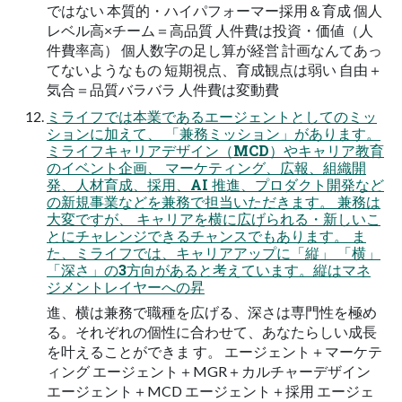
ではない 本質的・ハイパフォーマー採用＆育成 個人
レベル高×チーム＝高品質 人件費は投資・価値（人
件費率高） 個人数字の足し算が経営 計画なんてあっ
てないようなもの 短期視点、育成観点は弱い 自由＋
気合＝品質バラバラ 人件費は変動費
ミライフでは本業であるエージェントとしてのミッ
ションに加えて、 「兼務ミッション」があります。
ミライフキャリアデザイン（MCD）やキャリア教育
のイベント企画、 マーケティング、広報、組織開
発、人材育成、採用、AI 推進、プロダクト開発など
の新規事業などを兼務で担当いただきます。 兼務は
大変ですが、 キャリアを横に広げられる・新しいこ
とにチャレンジできるチャンスでもあります。 ま
た、ミライフでは、キャリアアップに「縦」 「横」
「深さ」の3方向があると考えています。縦はマネ
ジメントレイヤーへの昇
進、横は兼務で職種を広げる、深さは専門性を極め
る。それぞれの個性に合わせて、あなたらしい成長
を叶えることができま す。 エージェント＋マーケテ
ィング エージェント＋MGR＋カルチャーデザイン
エージェント＋MCD エージェント＋採用 エージェ