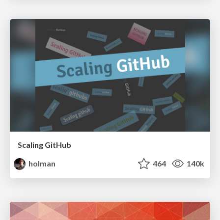
Scaling GitHub
holman
464
140k