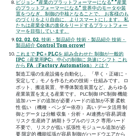
ビジョン ”産業のプラットフォーマーになる” ”産業
のプラットフォーマーになる” 世界中のモータや装
置をつなぎ、制御の中核となることで、 お客様のも
のづくりをより自由に、よりスマートにします。 私
たちは産業全体の進化をリードするプラットフォー
マーを目指しています。
02. 02. 02. 技術・製品紹介 技術・製品紹介 技術・
製品紹介 Control Tom orrow!
これまで PC＋PLCを 組み合わせた 制御が一般的
IPC（産業用PC） 中心の制御に 急速にシフト これ
から FA（Factory Automation）とは？
製造工場の生産設備を自動化し、 「早く・正確に・
安定して」モノを作るための技術・仕組みです。 ロ
ボット、搬送装置、半導体製造装置など、あらゆる
産業装置を支える産業です。 PLC制御 IPC制御 機能
追加 ハードの追加が必要 ハードの追加が不要 柔軟
性 低い （機種・ベンダー依存） 高い データ活用 制
御とデータ は分離 収集・分析・ AI連携が容易 調達
リスク 生産終了 納期トラブルのリスク 専用ハード
不要で、 リスクが低い 拡張性 モジュール追加が必
要 限定的 機能拡張が容易 制御がハードウエアから