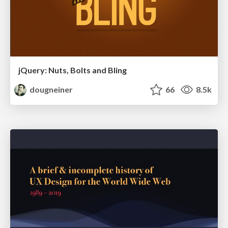
jQuery: Nuts, Bolts and Bling
dougneiner
66
8.5k