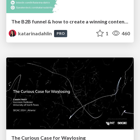
The B2B funnel & how to create a winning content strategy
katarinadahlin
1
460
PRO
The Curious Case for Waylosing