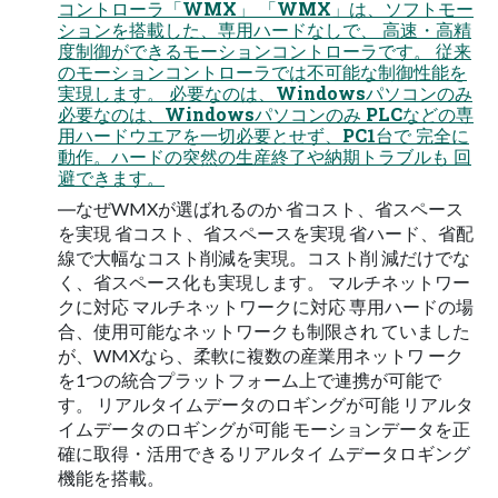
コントローラ「WMX」 「WMX」は、ソフトモー
ションを搭載した、専用ハードなしで、 高速・高精
度制御ができるモーションコントローラです。 従来
のモーションコントローラでは不可能な制御性能を
実現します。 必要なのは、Windowsパソコンのみ
必要なのは、Windowsパソコンのみ PLCなどの専
用ハードウエアを一切必要とせず、PC1台で 完全に
動作。ハードの突然の生産終了や納期トラブルも 回
避できます。
―なぜWMXが選ばれるのか 省コスト、省スペース
を実現 省コスト、省スペースを実現 省ハード、省配
線で大幅なコスト削減を実現。コスト削 減だけでな
く、省スペース化も実現します。 マルチネットワー
クに対応 マルチネットワークに対応 専用ハードの場
合、使用可能なネットワークも制限され ていました
が、WMXなら、柔軟に複数の産業用ネットワ ーク
を1つの統合プラットフォーム上で連携が可能で
す。 リアルタイムデータのロギングが可能 リアルタ
イムデータのロギングが可能 モーションデータを正
確に取得・活用できるリアルタイ ムデータロギング
機能を搭載。