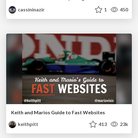
cassininazir
1
450
Keith and Marios Guide to Fast Websites
keithpitt
413
23k