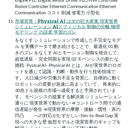
Robot Controller Ethernet Communicaiton Ethernet
Communicaiton コスト 削減 省電力 小型化
市場背景：Physical AI は次の巨大産業 現実世界
シミュレーション AIとフィジカル 制御の分離 物理
モデリング の誤差 学習のズレ
をなくす シミュレーションで作成した不完全なモデ
ル を実機データで磨き続けることで、最適化 01 動
きのズレ をなくす AIとモーション制御を統合して、
超低遅延・ 完全同期を実現 02 モベンシスの新たな
挑戦 -Pysical AI- Physical AI とは、AIが実世界のロボ
ットを通じて認識・判断・動作を行う技術領域で
す。 人口減少や労働力不足を背景に、自律的に動く
ロボットへの需要が急速に高まっていて、 将来的に
30兆ドル規模の市場へ成長すると予測されていま
す。 モベンシスの提案する解決策 シミュレーション
通りに 現実世界で動かない ⇒コントローラ間での通
信遅延が発生 ⇒現実世界の摩擦・接触・慣性・床の
凹凸 への対応がむずかしい Sim-to-Real Gap 実
現への大きな壁 仮想モデルと現実世界のギャップを
解消 シミュレーション通りに正確に動作