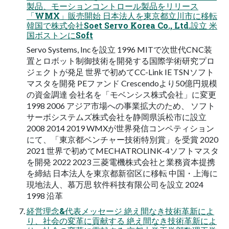
製品、モーションコントロール製品をリリース
「WMX」販売開始 日本法人を東京都立川市に移転
韓国で株式会社Soet Servo Korea Co., Ltd.設立 米
国ボストンにSoft
Servo Systems, Incを設立 1996 MITで次世代CNC装
置とロボット制御技術を開発する国際学術研究プロ
ジェクトが発足 世界で初めてCC-Link IE TSNソフト
マスタを開発 PEファンド Crescendoより50億円規模
の資金調達 会社名を「モベンシス株式会社」に変更
1998 2006 アジア市場への事業拡大のため、 ソフト
サーボシステムズ株式会社を静岡県浜松市に設立
2008 2014 2019 WMXが世界発信コンペティション
にて、「東京都ベンチャー技術特別賞」を受賞 2020
2021 世界で初めてMECHATROLINK-4ソフトマスタ
を開発 2022 2023 三菱電機株式会社と業務資本提携
を締結 日本法人を東京都新宿区に移転 中国・上海に
現地法人、慕万思 软件科技有限公司を設立 2024
1998 沿革
経営理念&代表メッセージ 絶え間なき技術革新によ
り、社会の変革に貢献する 絶え間なき技術革新によ