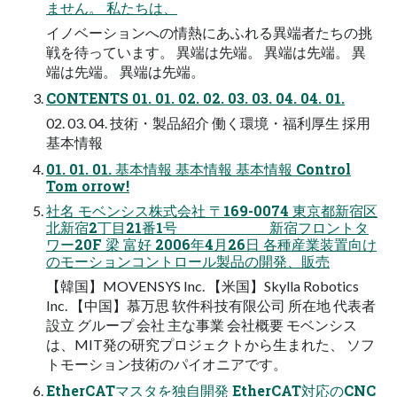
ません。 私たちは、
イノベーションへの情熱にあふれる異端者たちの挑
戦を待っています。 異端は先端。 異端は先端。 異
端は先端。 異端は先端。
CONTENTS 01. 01. 02. 02. 03. 03. 04. 04. 01.
02. 03. 04. 技術・製品紹介 働く環境・福利厚生 採用
基本情報
01. 01. 01. 基本情報 基本情報 基本情報 Control
Tom orrow!
社名 モベンシス株式会社 〒169-0074 東京都新宿区
北新宿2丁目21番1号 新宿フロントタ
ワー20F 梁 富好 2006年4月26日 各種産業装置向け
のモーションコントロール製品の開発、販売
【韓国】MOVENSYS Inc. 【米国】Skylla Robotics
Inc. 【中国】慕万思 软件科技有限公司 所在地 代表者
設立 グループ 会社 主な事業 会社概要 モベンシス
は、MIT発の研究プロジェクトから生まれた、 ソフ
トモーション技術のパイオニアです。
EtherCATマスタを独自開発 EtherCAT対応のCNC