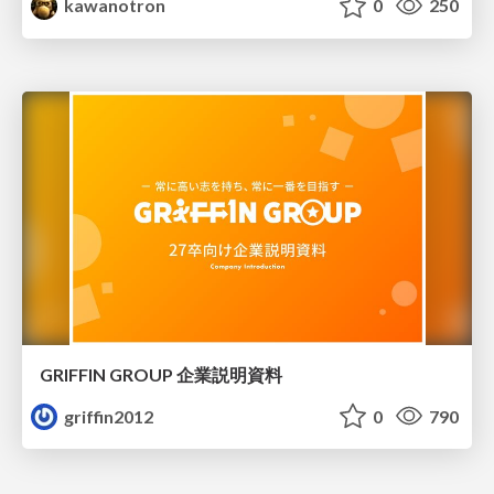
kawanotron
0
250
GRIFFIN GROUP 企業説明資料
griffin2012
0
790