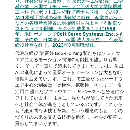
り、社会の変革に貢献する 京都大学工学部数理工学
科卒業。米国マサチューセッツ工科大学大学院機械
工学科でロボット工学分野で博士号取得。 その後、
MIT機械工学科の研究助教授に就任。産業ロボット
などの各種産業装置の制御機能を向上させる制御ソ
フトウ ェアを開発。その研究成果をもとに1998
年、米国ボストンでSoft Servo Systems, Inc.を創
業。その後、日本法人、韓国 法人を設立し、代表取
締役社長を経て、2023年3月現職就任。
代表取締役 梁 富好 Boo-Ho Yang 私たちはソフトウ
エアによるモーション制御の可能性を誰よりも早
く、 そして一貫して追求してきました。 いま、生成
AIの進化によって産業オートメーションは大きな転
換期を迎えています。 これまで主流だったハードウ
エア中心の制御は、柔軟性、拡張性、そしてデータ
活用に 優れたソフトウエア・PCベースへと急速にシ
フトしています。 まさに、私たちが信じてきた未来
へと社会全体が進もうとしているのです。 これから
も「絶え間なき技術革新」という理念のもと、 もの
づくりの未来を支える技術を追求し、社会の変革に
貢献してまいります。