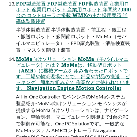
FDP製造装置 FDP製造装置 FDP製造装置 産業用ロ
ボット 産業用ロボット 産業用ロボット 年間約7,000
台の コントローラに搭載 WMXの主な採用実績 半
導体製造装置
半導体製造装置 半導体製造装置 ・前工程 ・後工程
・搬送ロボット ・多関節ロボット ・MoMa （モバ
イルマニピュレータ） ・FPD露光装置 ・液晶検査装
置 ・マスク欠陥修正装置
MoMa向けソリューション MoMa（モバイルマニ
ピュレータ）とは？ MoMaは、移動型ロボット
（AMR）に機械アームを 組み合わせたロボットで
す。工場や物流現場などで、 部品や製品の搬送、ピ
ッキング、簡単な組み立て 作業などに使われていま
す。 Navigation Engine Motion Controller
All-in-One Controller モベンシスのMoMaシステム
製品紹介‐MoMa向けソリューション モベンシスが
提供するMoMa向けソリューションは、ナビゲーシ
ョン、車輪制御、 マニピュレータ制御まで1台のPC
で制御が可能な、One PC Solutionです。 一般的な
MoMaシステム AMRコントローラ Navigation
Engine PLC Engine Sensor Driver PLC/HW Controller