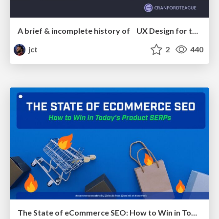
A brief & incomplete history of UX Design for the World Wide Web: 1989–2019
jct
2
440
The State of eCommerce SEO: How to Win in Today's Products SERPs - #SEOweek