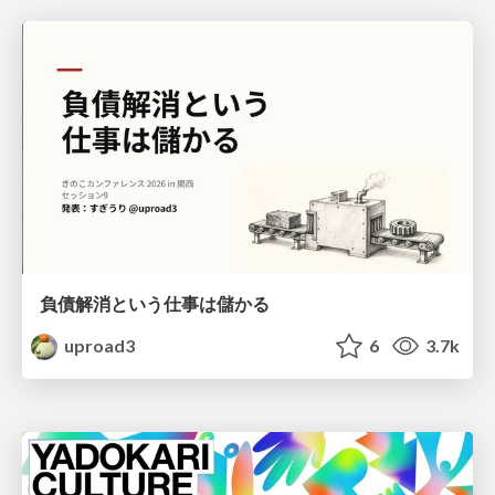
負債解消という仕事は儲かる
uproad3
6
3.7k