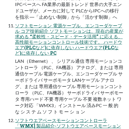
IPCベースへ FA業界の最新トレンド 世界の大手エン
ドユーザが、メーカに対して PLCからIPCへの移行
を指示 ―「止めない制御」から「活かす制御」へ
ソフトモーション 電源ケーブル、エンコーダケーブ
ル コア技術紹介 ソフトモーションは、現在の産業が
求める “柔軟性・スピード・データ活用” に応える、
高性能モーションコントロール技術です。 ハードウ
エア(PLCなど)に依存しない ハードウエア(PLCな
ど)に依存しない PC
LAN（Ethernet） 、 シリアル通信 専用モーションコ
ントローラ （PLC、FA機器） アナログ、または 専用
通信ケーブル 電源ケーブル、エンコーダケーブル サ
ーボドライバ サーボモータ LANケーブル アナロ
グ、または 専用通信ケーブル 専用モーションコント
ローラ （PLC、FA機器） サーボドライバ サーボモー
タ 専用ハード 不要 専用ケーブル 不要 複数ネット ワ
ーク対応 「WMX3」インストール 済みPC 一 般 的
な シ ス テ ム ソ フ ト モ ー シ ョ ン
ソフトウエアベースモーションコントローラ
「WMX] 製品紹介‐ソフトウエアベースモーション