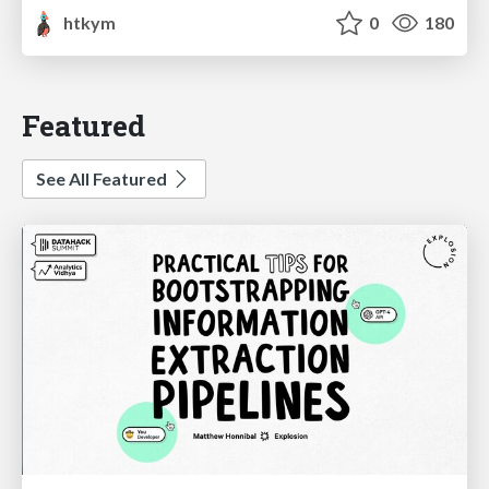
htkym
0
180
Featured
See All Featured