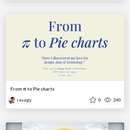
From π to Pie charts
rasagy
0
240