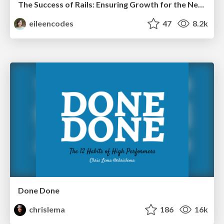
The Success of Rails: Ensuring Growth for the Next 100 Years
eileencodes
47
8.2k
Done Done
chrislema
186
16k