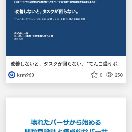
改善しないと、タスクが回らない。 “てんこ盛りポジション” を引き継いだ情シスの、入社3ヶ月の業務改善録
krm963
0
250