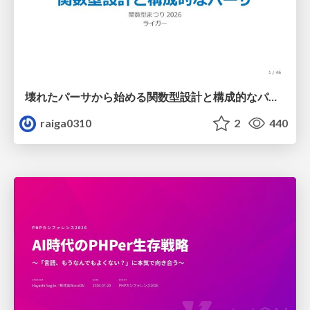
壊れたパーサから始める関数型設計と構成的なパーサ #fp_matsuri
raiga0310
2
440