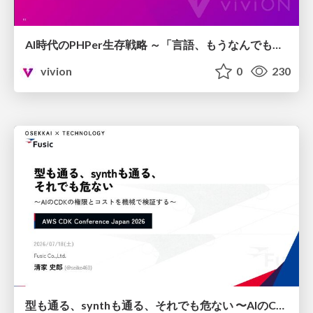
AI時代のPHPer生存戦略 ～「言語、もうなんでもよくない？」に本気で向き合う～
vivion
0
230
型も通る、synthも通る、それでも危ない 〜AIのCDKの権限とコストを機械で検証する〜 / It Passes Type Checks, It Passes Synth Checks, but It’s Still Risky — Automatically Verifying Permissions and Costs in AI’s CDK —