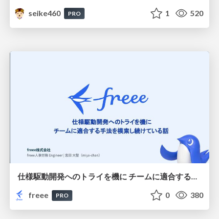
seike460
1
520
PRO
仕様駆動開発へのトライを機に チームに適合する手法を模索し続けている話
freee
0
380
PRO