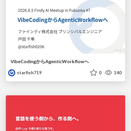
VibeCodingからAgenticWorkflowへ
starfish719
0
140