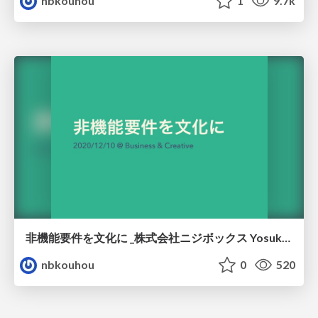
nbkouhou
1
9.7k
非機能要件を文化に _株式会社ニジボックス Yosuke Furukawa
nbkouhou
0
520