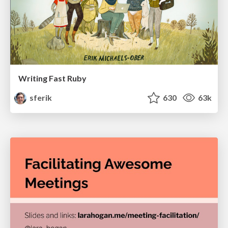
Writing Fast Ruby
sferik
630
63k