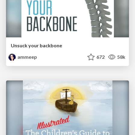
Unsuck your backbone
ammeep
672
58k