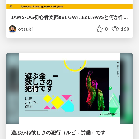
JAWS-UG初心者支部#81 GWにEduJAWSと何か作ろうもくもく会！
otsuki
0
160
遊ぶかね欲しさの犯行（ルビ：労働）です