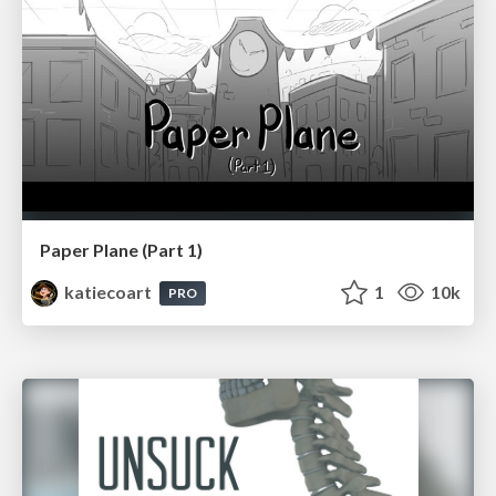
Paper Plane (Part 1)
katiecoart
1
10k
PRO