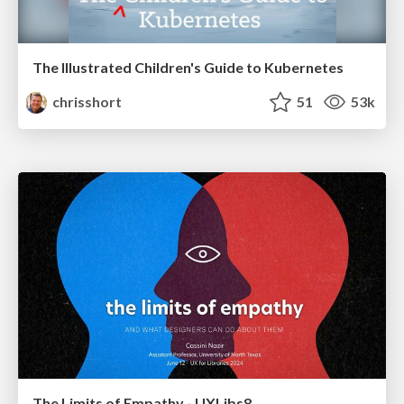
The Illustrated Children's Guide to Kubernetes
chrisshort
51
53k
The Limits of Empathy - UXLibs8