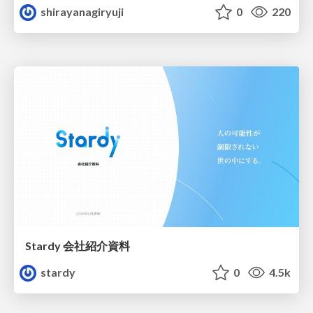
shirayanagiryuji
0
220
Stardy 会社紹介資料
stardy
0
4.5k