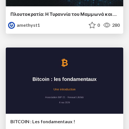
Πλουτοκρατία: Η Τυραννία του Μαμμωνά και η Μεταανθρώπινη Δουλεία
amethyst1
0
280
BITCOIN : Les fondamentaux !