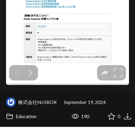
株式会社NIJIBOX
September 19, 2024
Education
190
0