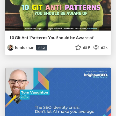
10 Git Anti Patterns You Should be Aware of
lemiorhan
659
62k
PRO