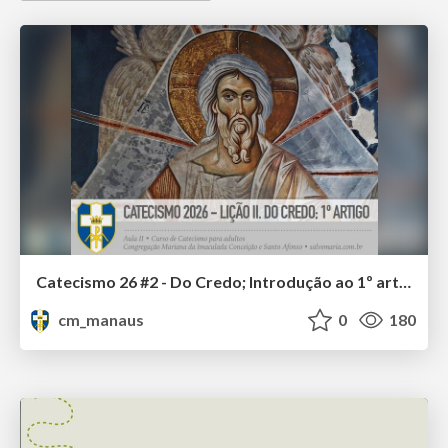
Catecismo 26 #2 - Do Credo; Introdução ao 1º artigo
cm_manaus
0
180