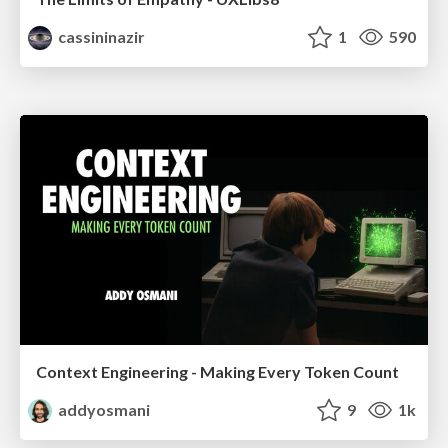
cassininazir
1
590
Context Engineering - Making Every Token Count
addyosmani
9
1k