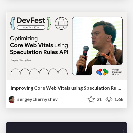
Improving Core Web Vitals using Speculation Rules API
sergeychernyshev
21
1.6k