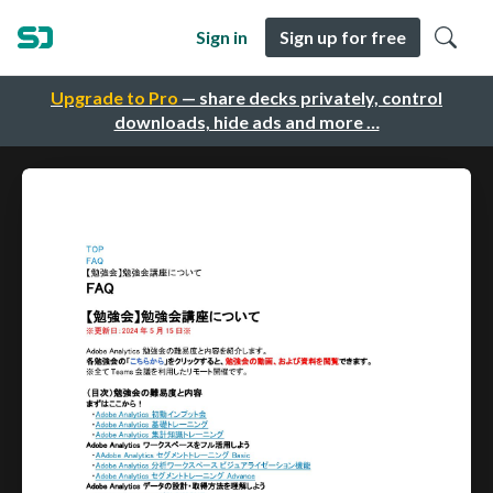
Sign in
Sign up for free
Upgrade to Pro
— share decks privately, control
downloads, hide ads and more …