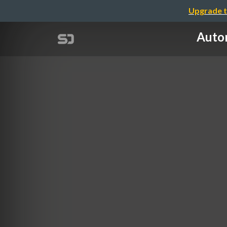
Upgrade t
Aut