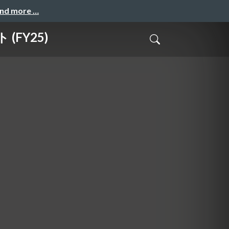
and more …
(FY25)