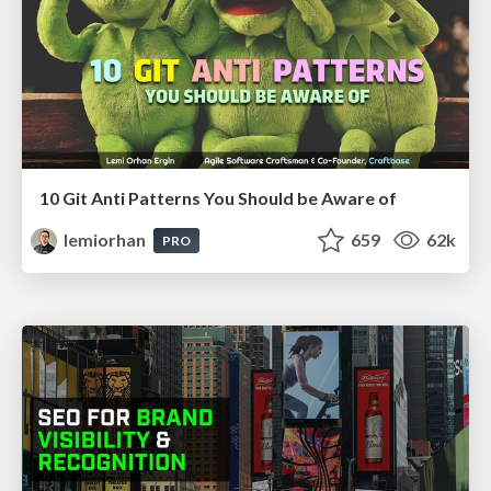
10 Git Anti Patterns You Should be Aware of
lemiorhan
659
62k
PRO