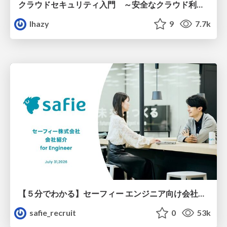
クラウドセキュリティ入門 ～安全なクラウド利用のための基礎知識～
lhazy
9
7.7k
【５分でわかる】セーフィー エンジニア向け会社紹介
safie_recruit
0
53k