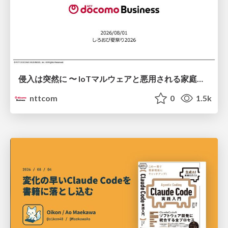
侵入は突然に 〜 IoTマルウェアと悪用される家庭の機器 ～ / When Intrusion Strikes: IoT Malware and the Abuse of Home Devices
nttcom
0
1.5k