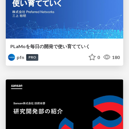
PLaMoを毎日の開発で使い育てていく
pfn
0
180
PRO