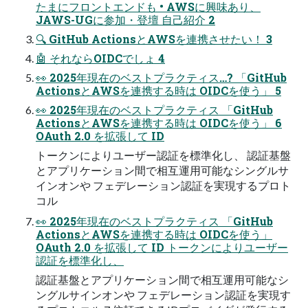
たまにフロントエンドも • AWSに興味あり、
JAWS-UGに参加・登壇 自己紹介 2
🔍 GitHub ActionsとAWSを連携させたい！ 3
🤖 それならOIDCでしょ 4
👀 2025年現在のベストプラクティス…? 「GitHub
ActionsとAWSを連携する時は OIDCを使う」 5
👀 2025年現在のベストプラクティス 「GitHub
ActionsとAWSを連携する時は OIDCを使う」 6
OAuth 2.0 を拡張して ID
トークンによりユーザー認証を標準化し、 認証基盤
とアプリケーション間で相互運用可能なシングルサ
インオンや フェデレーション認証を実現するプロト
コル
👀 2025年現在のベストプラクティス 「GitHub
ActionsとAWSを連携する時は OIDCを使う」
OAuth 2.0 を拡張して ID トークンによりユーザー
認証を標準化し、
認証基盤とアプリケーション間で相互運用可能なシ
ングルサインオンや フェデレーション認証を実現す