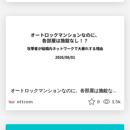
オートロックマンションなのに、各部屋は施錠なし！？ 攻撃者が組織内ネットワークで大暴れする理由 / The Front Door Is Locked, but the Rooms Are Wide Open: Why Attackers Move Freely Inside Enterprise Networks
nttcom
0
1.5k