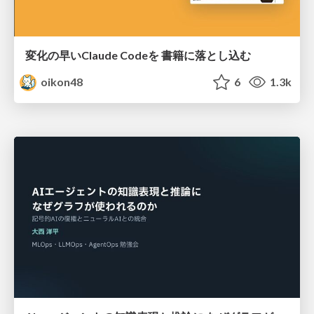
変化の早いClaude Codeを 書籍に落とし込む
oikon48
6
1.3k