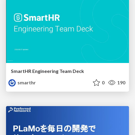
SmartHR Engineering Team Deck
smarthr
0
190