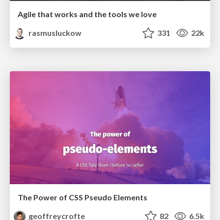
Agile that works and the tools we love
rasmusluckow
331
22k
The Power of CSS Pseudo Elements
geoffreycrofte
82
6.5k