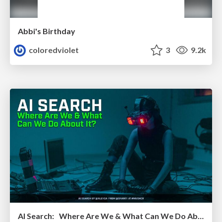
Abbi's Birthday
coloredviolet
3
9.2k
AI Search: Where Are We & What Can We Do About It?