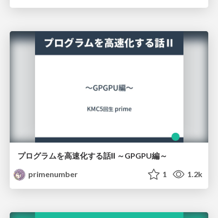
プログラムを高速化する話Ⅱ ～GPGPU編～
primenumber
1
1.2k