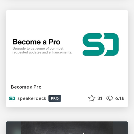
Become a Pro
speakerdeck
31
6.1k
PRO