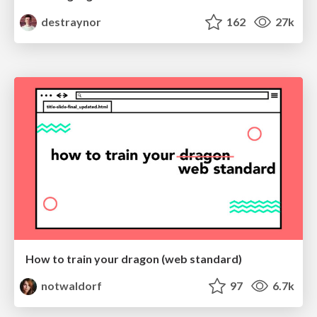
destraynor
162
27k
How to train your dragon (web standard)
notwaldorf
97
6.7k