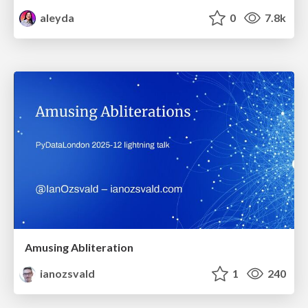
aleyda
0
7.8k
Amusing Abliteration
ianozsvald
1
240