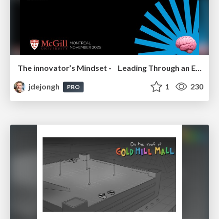
The innovator’s Mindset - Leading Through an Era of Exponential Change - McGill University 2025
jdejongh
1
230
PRO