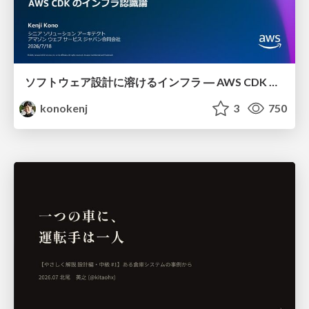
ソフトウェア設計に溶けるインフラ ― AWS CDK のインフラ認識論
konokenj
3
750