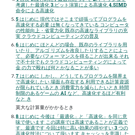
考慮した最適化 3.ビット演算による高速化 4.SIMD
命令による高速化
5 はじめに 現代ではそこまで頑張ってプログラムを
高速化する必要 は無くなってきている コンピュータ
の性能向上・省電力化 既存の高速なライブラリの充
実 クラウドコンピューティングの普及
6 はじめに ほとんどの場合、既存のライブラリを用
いたり、アルゴ リズムを改良したりすることによっ
て、必要なパフォー マンスを得ることが出来る それ
で不十分でもクラウドコンピューティングによって
金 の力で殴れば何とかなることが多い
7 はじめに しかし、どうしてもプログラムを限界ま
で高速化したい 場面も存在する 利用できる計算資源
が限られているとき 消費電力を減らしたいとき 時間
制限のあるゲームの AI など、高速化するほど有利
なと き
莫大な計算量がかかるとき
8 はじめに 今後は「最適化」と「高速化」を同じ意
味で使います この講座では高速であることが正義で
す、最適です 今回は特に高い効果の得やすい 3 つの
高速化技法につい て扱います キャッシュを意識した