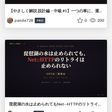
【やさしく解説 設計編・中級 #1】一つの車に、運転手は一人 ～ある倉庫システムの事例から～
panda728
0
200
PRO
琵琶湖の水は止められてもNet--HTTPのリトライは止められない / You might be able to stop the water flow of Lake Biwa but you can't stop Net::HTTP retries