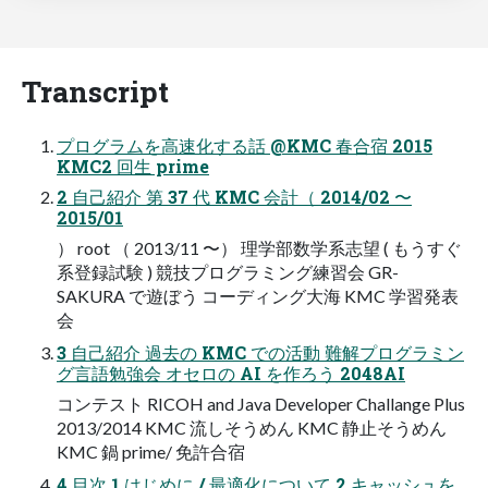
Transcript
プログラムを高速化する話 @KMC 春合宿 2015
KMC2 回生 prime
2 自己紹介 第 37 代 KMC 会計（ 2014/02 〜
2015/01
） root （ 2013/11 〜） 理学部数学系志望 ( もうすぐ
系登録試験 ) 競技プログラミング練習会 GR-
SAKURA で遊ぼう コーディング大海 KMC 学習発表
会
3 自己紹介 過去の KMC での活動 難解プログラミン
グ言語勉強会 オセロの AI を作ろう 2048AI
コンテスト RICOH and Java Developer Challange Plus
2013/2014 KMC 流しそうめん KMC 静止そうめん
KMC 鍋 prime/ 免許合宿
4 目次 1.はじめに / 最適化について 2.キャッシュを