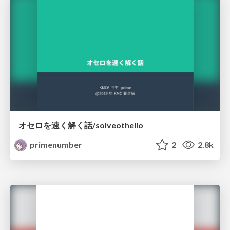
オセロを速く解く話/solveothello
primenumber
2
2.8k