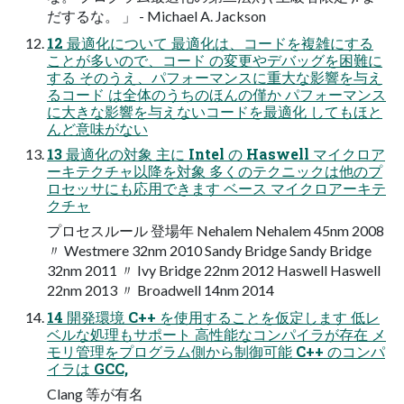
だするな。 」 - Michael A. Jackson
12 最適化について 最適化は、コードを複雑にする
ことが多いので、コード の変更やデバッグを困難に
する そのうえ、パフォーマンスに重大な影響を与え
るコード は全体のうちのほんの僅か パフォーマンス
に大きな影響を与えないコードを最適化 してもほと
んど意味がない
13 最適化の対象 主に Intel の Haswell マイクロア
ーキテクチャ以降を対象 多くのテクニックは他のプ
ロセッサにも応用できます ベース マイクロアーキテ
クチャ
プロセスルール 登場年 Nehalem Nehalem 45nm 2008
〃 Westmere 32nm 2010 Sandy Bridge Sandy Bridge
32nm 2011 〃 Ivy Bridge 22nm 2012 Haswell Haswell
22nm 2013 〃 Broadwell 14nm 2014
14 開発環境 C++ を使用することを仮定します 低レ
ベルな処理もサポート 高性能なコンパイラが存在 メ
モリ管理をプログラム側から制御可能 C++ のコンパ
イラは GCC,
Clang 等が有名