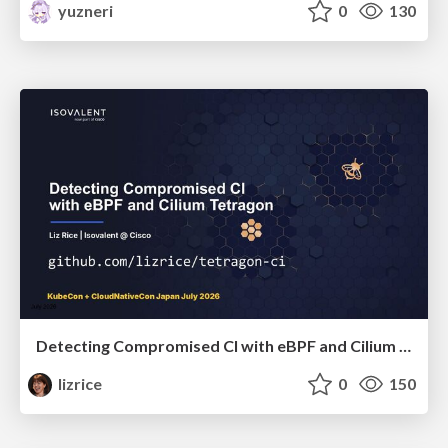
yuzneri
0
130
Detecting Compromised CI with eBPF and Cilium Tetragon
lizrice
0
150