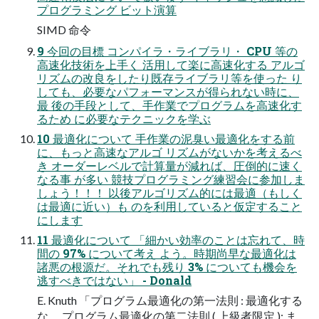
プログラミング ビット演算
SIMD 命令
9 今回の目標 コンパイラ・ライブラリ・ CPU 等の
高速化技術を上手く 活用して楽に高速化する アルゴ
リズムの改良をしたり既存ライブラリ等を使った り
しても、必要なパフォーマンスが得られない時に、
最 後の手段として、手作業でプログラムを高速化す
るため に必要なテクニックを学ぶ
10 最適化について 手作業の泥臭い最適化をする前
に、もっと高速なアルゴ リズムがないかを考えるべ
き オーダーレベルで計算量が減れば、圧倒的に速く
なる事 が多い 競技プログラミング練習会に参加しま
しょう！！！ 以後アルゴリズム的には最適（もしく
は最適に近い）も のを利用していると仮定すること
にします
11 最適化について 「細かい効率のことは忘れて、時
間の 97% について考え よう。時期尚早な最適化は
諸悪の根源だ。それでも残り 3% についても機会を
逃すべきではない」 - Donald
E. Knuth 「プログラム最適化の第一法則 : 最適化する
な。 プログラム最適化の第二法則 ( 上級者限定 ): ま