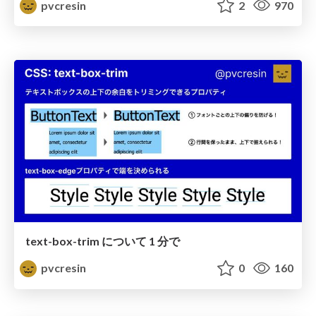
pvcresin
2
970
text-box-trim について 1 分で
pvcresin
0
160