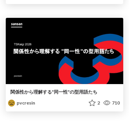
関係性から理解する"同一性"の型用語たち
pvcresin
2
710