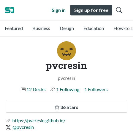
Sign in
Sign up for free
Featured
Business
Design
Education
How-to &
pvcresin
pvcresin
12 Decks
1 Following
1 Followers
36 Stars
https://pvcresin.github.io/
@pvcresin