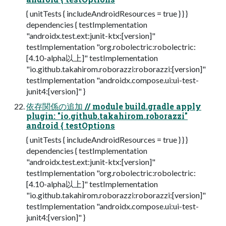
{ unitTests { includeAndroidResources = true } } }
dependencies { testImplementation
"androidx.test.ext:junit-ktx:[version]"
testImplementation "org.robolectric:robolectric:
[4.10-alpha以上]" testImplementation
"io.github.takahirom.roborazzi:roborazzi:[version]"
testImplementation "androidx.compose.ui:ui-test-
junit4:[version]" }
依存関係の追加 // module build.gradle apply
plugin: "io.github.takahirom.roborazzi"
android { testOptions
{ unitTests { includeAndroidResources = true } } }
dependencies { testImplementation
"androidx.test.ext:junit-ktx:[version]"
testImplementation "org.robolectric:robolectric:
[4.10-alpha以上]" testImplementation
"io.github.takahirom.roborazzi:roborazzi:[version]"
testImplementation "androidx.compose.ui:ui-test-
junit4:[version]" }