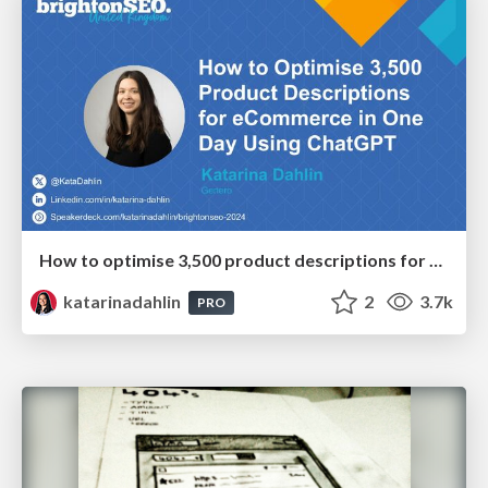
How to optimise 3,500 product descriptions for ecommerce in one day using ChatGPT
katarinadahlin
2
3.7k
PRO