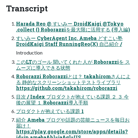
Transcript
Harada Reo @ すいみー DroidKaigi @Tokyo
.collect {} Roborazziを最大限に活用する (導入編)
すいみー CyberAgent Inc. Ameba どすこい塾
DroidKaigi Staff RunningReo(X) 自己紹介 /
Introduction
このLTのゴール 聞いてくれた人が Roborazziを ス
ムーズに導入できる状態
Roborazzi Roborazziとは？ takahiromさんによ
る 静的なスクリーンショットテストライブラリ
https://github.com/takahirom/roborazzi
目次 / Index プロダクトが抱えている課題 ２ ３ 今
後の展望 １ Roborazzi導入手順
プロダクトが抱えている課題 1
紹介 Ameba ブログや話題の芸能ニュースを毎日お
届け！
https://play.google.com/store/apps/details?
id=jp.ameba&hl=ja&gl=US