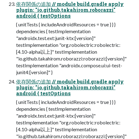
依存関係の追加 // module build.gradle apply
plugin: "io.github.takahirom.roborazzi"
android { testOptions
{ unitTests { includeAndroidResources = true } } }
dependencies { testImplementation
"androidx.test.ext:junit-ktx:[version]"
testImplementation "org.robolectric:robolectric:
[4.10-alpha以上]" testImplementation
"io.github.takahirom.roborazzi:roborazzi:[version]"
testImplementation "androidx.compose.ui:ui-test-
junit4:[version]" }
依存関係の追加 // module build.gradle apply
plugin: "io.github.takahirom.roborazzi"
android { testOptions
{ unitTests { includeAndroidResources = true } } }
dependencies { testImplementation
"androidx.test.ext:junit-ktx:[version]"
testImplementation "org.robolectric:robolectric:
[4.10-alpha以上]" testImplementation
"io.github.takahirom.roborazzi:roborazzi:[version]"