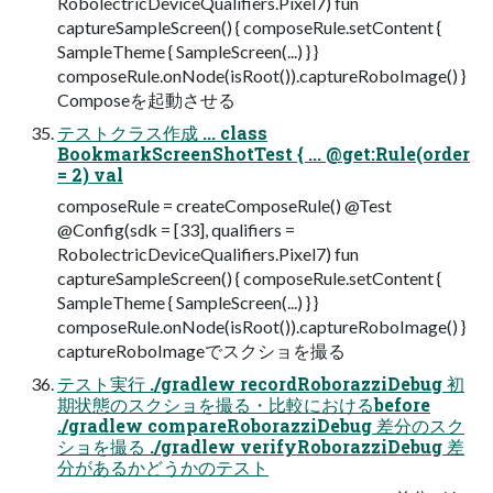
RobolectricDeviceQualifiers.Pixel7) fun
captureSampleScreen() { composeRule.setContent {
SampleTheme { SampleScreen(...) } }
composeRule.onNode(isRoot()).captureRoboImage() }
Composeを起動させる
テストクラス作成 ... class
BookmarkScreenShotTest { ... @get:Rule(order
= 2) val
composeRule = createComposeRule() @Test
@Config(sdk = [33], qualifiers =
RobolectricDeviceQualifiers.Pixel7) fun
captureSampleScreen() { composeRule.setContent {
SampleTheme { SampleScreen(...) } }
composeRule.onNode(isRoot()).captureRoboImage() }
captureRoboImageでスクショを撮る
テスト実行 ./gradlew recordRoborazziDebug 初
期状態のスクショを撮る・比較におけるbefore
./gradlew compareRoborazziDebug 差分のスク
ショを撮る ./gradlew verifyRoborazziDebug 差
分があるかどうかのテスト