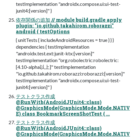
testImplementation "androidx.compose.ui:ui-test-
junit4:[version]" }
依存関係の追加 // module build.gradle apply
plugin: "io.github.takahirom.roborazzi"
android { testOptions
{ unitTests { includeAndroidResources = true } } }
dependencies { testImplementation
"androidx.test.ext:junit-ktx:[version]"
testImplementation "org.robolectric:robolectric:
[4.10-alpha以上]" testImplementation
"io.github.takahirom.roborazzi:roborazzi:[version]"
testImplementation "androidx.compose.ui:ui-test-
junit4:[version]" }
テストクラス作成
@RunWith(AndroidJUnit4::class)
@GraphicsMode(GraphicsMode.Mode.NATIV
E) class BookmarkScreenShotTest { ...
テストクラス作成
@RunWith(AndroidJUnit4::class)
@GraphicsMode(GraphicsMode.Mode.NATIV