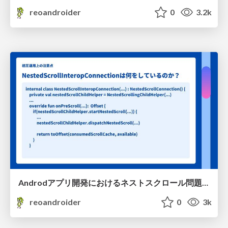
reoandroider
0
3.2k
Androdアプリ開発におけるネストスクロール問題と向き合うの説明用途~NestedScrollInteropConnectionは何してるの？編~
reoandroider
0
3k