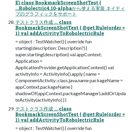
E) class BookmarkScreenShotTest {
...Robolectric4.10-alphaから使える実装 ネイティ
ブのグラフィックをサポート
テストクラス作成 ... class
BookmarkScreenShotTest { @get:Rule(order =
1) val addActivityToRobolectricRule
= object : TestWatcher() { override fun
starting(description: Description?) {
super.starting(description) val appContext:
Application =
ApplicationProvider.getApplicationContext() val
activityInfo = ActivityInfo().apply { name =
ComponentActivity::class.java.name packageName =
appContext.packageName }
shadowOf(appContext.packageManager).addOrUpda
teActivity(activityInfo) } }
テストクラス作成 ... class
BookmarkScreenShotTest { @get:Rule(order =
1) val addActivityToRobolectricRule
= object : TestWatcher() { override fun