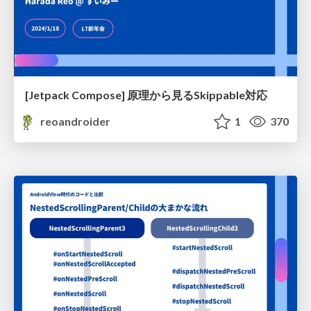
[Jetpack Compose] 原理から見るSkippable対応
reoandroider
1
370