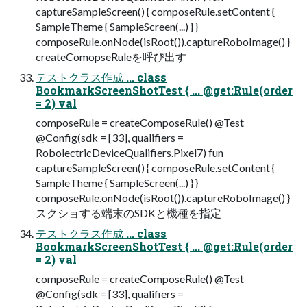
captureSampleScreen() { composeRule.setContent {
SampleTheme { SampleScreen(...) } }
composeRule.onNode(isRoot()).captureRoboImage() }
createComopseRuleを呼び出す
テストクラス作成 ... class
BookmarkScreenShotTest { ... @get:Rule(order
= 2) val
composeRule = createComposeRule() @Test
@Config(sdk = [33], qualifiers =
RobolectricDeviceQualifiers.Pixel7) fun
captureSampleScreen() { composeRule.setContent {
SampleTheme { SampleScreen(...) } }
composeRule.onNode(isRoot()).captureRoboImage() }
スクショする端末のSDKと機種を指定
テストクラス作成 ... class
BookmarkScreenShotTest { ... @get:Rule(order
= 2) val
composeRule = createComposeRule() @Test
@Config(sdk = [33], qualifiers =