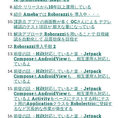
紹介 リリースから10年以上運用している
紹介 Amebaでは Roborazziを 導入中・・・
課題点 アプリの画面数が多く QCさんによる デグレ
確認のテスト項目が 膨大な量になっている
解決アプローチ Roborazziを用いることで 目視確
認を自動化して 品質担保を目指す
Roborazzi導入手順 2
前提の話 ・Hilt対応していると楽 ・Jetpack
ComposeもAndroidViewも 相互運用も対応し
ているよ
前提の話 ・Hilt対応していると楽 ・Jetpack
ComposeもAndroidViewも 相互運用も対応し
ているよ
前提の話 ・Hilt対応していると楽 ・Jetpack
ComposeもAndroidViewも 相互運用も対応し
ているよ Activityをベースにテストする時にテス
ト用のApplicationクラスを Robolectricに登録す
るなど冗長的な作業が発生する
前提の話 ・Hilt対応していると楽 ・Jetpack