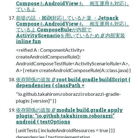
ComposeもAndroidViewも 相互運用も対応し
ているよ
前提の話 ・Hilt対応していると楽 ・Jetpack
ComposeもAndroidViewも 相互運用も対応し
ているよ ComposeRuleが内部で
ActivityScenarioを用いているため // 内部実装
inline fun
<reified A : ComponentActivity>
createAndroidComposeRule():
AndroidComposeTestRule<ActivityScenarioRule<A>,
A> { return createAndroidComposeRule(A::class.java) }
依存関係の追加 // root build.gradle buildScript {
dependencies { classPath =
"io.github.takahirom.roborazzi:roborazzi-gradle-
plugin: [version]" } }
依存関係の追加 // module build.gradle apply
plugin: "io.github.takahirom.roborazzi"
android { testOptions
{ unitTests { includeAndroidResources = true } } }
dependencies { testImplementation