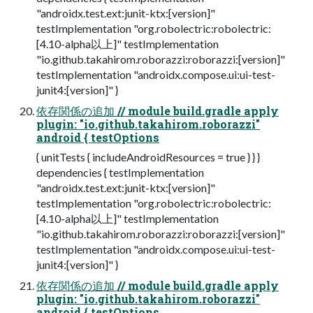
"androidx.test.ext:junit-ktx:[version]"
testImplementation "org.robolectric:robolectric:
[4.10-alpha以上]" testImplementation
"io.github.takahirom.roborazzi:roborazzi:[version]"
testImplementation "androidx.compose.ui:ui-test-
junit4:[version]" }
依存関係の追加 // module build.gradle apply
plugin: "io.github.takahirom.roborazzi"
android { testOptions
{ unitTests { includeAndroidResources = true } } }
dependencies { testImplementation
"androidx.test.ext:junit-ktx:[version]"
testImplementation "org.robolectric:robolectric:
[4.10-alpha以上]" testImplementation
"io.github.takahirom.roborazzi:roborazzi:[version]"
testImplementation "androidx.compose.ui:ui-test-
junit4:[version]" }
依存関係の追加 // module build.gradle apply
plugin: "io.github.takahirom.roborazzi"
android { testOptions