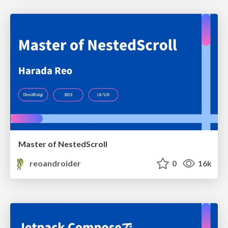
Master of NestedScroll
reoandroider
0
16k