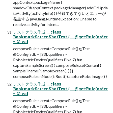
appContext.packageName }
shadowOf(appContext.packageManager).addOrUpda
teActivity(activityInfo) } } 登録できてないとエラーが
発生する java.lang.RuntimeException: Unable to
resolve activity for Intent...
テストクラス作成 ... class
BookmarkScreenShotTest { ... @get:Rule(order
= 2) val
composeRule = createComposeRule() @Test
@Config(sdk = [33], qualifiers =
RobolectricDeviceQualifiers.Pixel7) fun
captureSampleScreen() { composeRule.setContent {
SampleTheme { SampleScreen(...) } }
composeRule.onNode(isRoot()).captureRoboImage() }
テストクラス作成 ... class
BookmarkScreenShotTest { ... @get:Rule(order
= 2) val
composeRule = createComposeRule() @Test
@Config(sdk = [33], qualifiers =
RobolectricDeviceQualifiers.Pixel7) fun