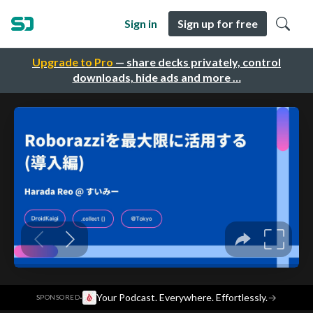
Sign in
Sign up for free
Upgrade to Pro
— share decks privately, control
downloads, hide ads and more …
·
Your Podcast. Everywhere. Effortlessly.
→
SPONSORED