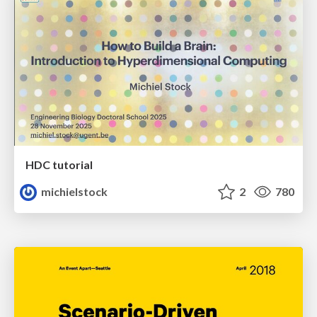
HDC tutorial
michielstock
2
780