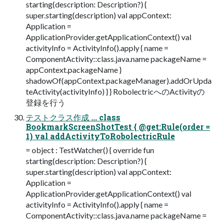
starting(description: Description?) {
super.starting(description) val appContext:
Application =
ApplicationProvider.getApplicationContext() val
activityInfo = ActivityInfo().apply { name =
ComponentActivity::class.java.name packageName =
appContext.packageName }
shadowOf(appContext.packageManager).addOrUpda
teActivity(activityInfo) } } RobolectricへのActivityの
登録を行う
テストクラス作成 ... class
BookmarkScreenShotTest { @get:Rule(order =
1) val addActivityToRobolectricRule
= object : TestWatcher() { override fun
starting(description: Description?) {
super.starting(description) val appContext:
Application =
ApplicationProvider.getApplicationContext() val
activityInfo = ActivityInfo().apply { name =
ComponentActivity::class.java.name packageName =