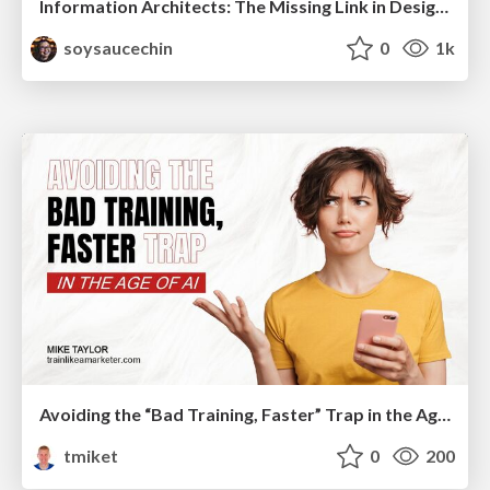
Information Architects: The Missing Link in Design Systems
soysaucechin
0
1k
Avoiding the “Bad Training, Faster” Trap in the Age of AI
tmiket
0
200