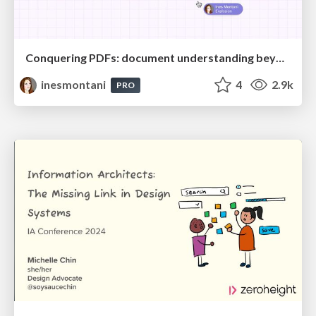
Conquering PDFs: document understanding beyond plain text
inesmontani
4
2.9k
PRO