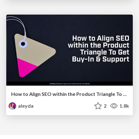
How to Align SEO within the Product Triangle To Get Buy-In & Support - #RIMC
aleyda
2
1.8k