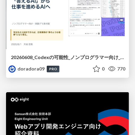
20260608_Codexの可能性_ノンプログラマー向け_大城追記
doradora09
0
770
PRO