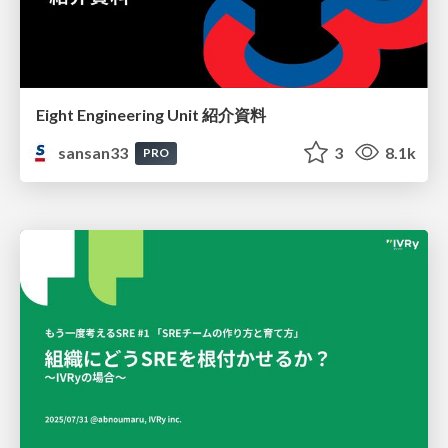
Eight Engineering Unit 紹介資料
sansan33
3
8.1k
PRO