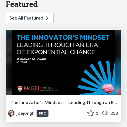
Featured
See All Featured
The innovator’s Mindset - Leading Through an Era of Exponential Change - McGill University 2025
jdejongh
1
230
PRO