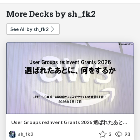
More Decks by sh_fk2
See All by sh_fk2
User Groups re:Invent Grants 2026 選ばれたあとに、何をするか
sh_fk2
3
93