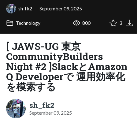
sh_fk2
September 09, 2025
Technology
800
3
[ JAWS-UG 東京
CommunityBuilders
Night #2 ]SlackとAmazon
Q Developerで 運用効率化
を模索する
sh_fk2
September 09, 2025