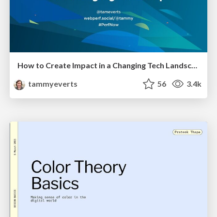
How to Create Impact in a Changing Tech Landscape [PerfNow 2023]
tammyeverts
56
3.4k