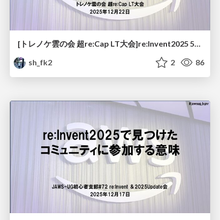
[トレノケ雲の会 超re:Cap LT大会]re:Invent2025 5分で読み解くAWSサポート大変革
sh_fk2
2
86