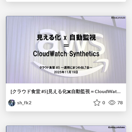
[クラウド食堂 #5]見える化✖️自動監視＝CloudWatchSynthetics
sh_fk2
0
78