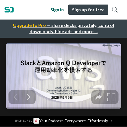
Sign in
Sign up for free
Upgrade to Pro
— share decks privately, control
downloads, hide ads and more …
·
Your Podcast. Everywhere. Effortlessly.
→
SPONSORED