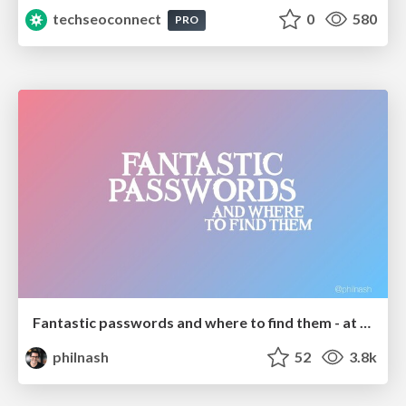
techseoconnect
0
580
PRO
Fantastic passwords and where to find them - at NoRuKo
philnash
52
3.8k