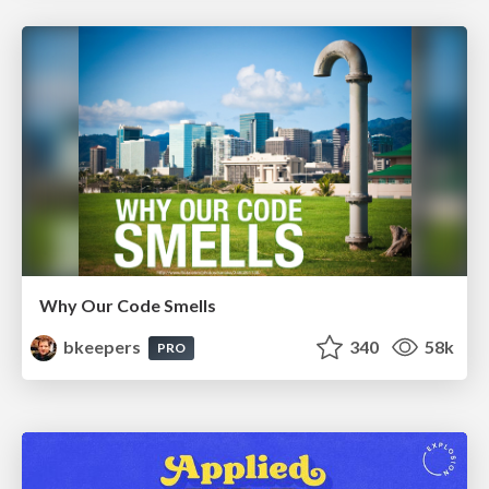
Why Our Code Smells
bkeepers
340
58k
PRO