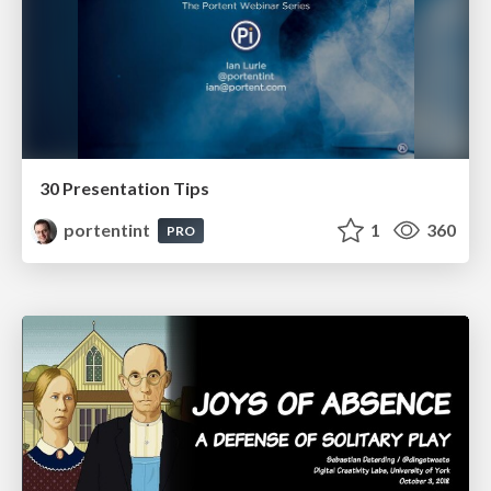
30 Presentation Tips
portentint
1
360
PRO