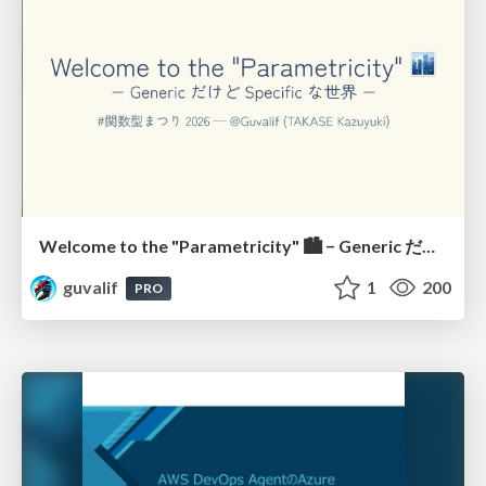
Welcome to the "Parametricity" 🏙️ − Generic だけど Specific な世界 −
guvalif
1
200
PRO