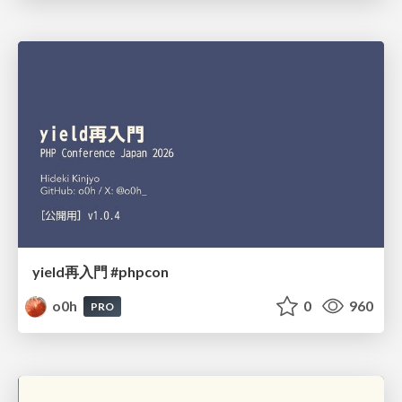
yield再入門 #phpcon
o0h
0
960
PRO