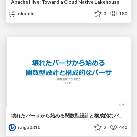
Apache Hive: Toward a Cloud Native Lakehouse
okumin
0
180
壊れたパーサから始める関数型設計と構成的なパーサ #fp_matsuri
raiga0310
2
440