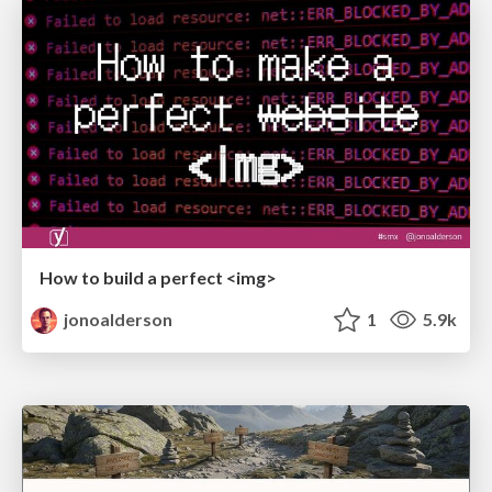
How to build a perfect <img>
jonoalderson
1
5.9k