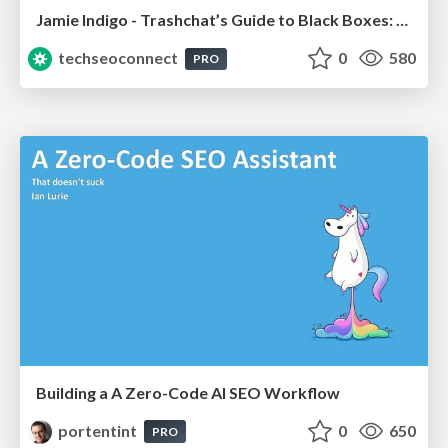
Jamie Indigo - Trashchat’s Guide to Black Boxes: Technical SEO Tactics for LLMs
techseoconnect
0
580
PRO
Building a A Zero-Code AI SEO Workflow
portentint
0
650
PRO