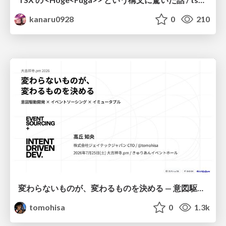
kanaru0928
0
210
変わらないものが、変わるものを決める — 意図駆動開発 × イベントソーシング × イミュータブル | What Doesn't Change Decides What Can — IDD × Event Sourcing × Immutability
tomohisa
0
1.3k