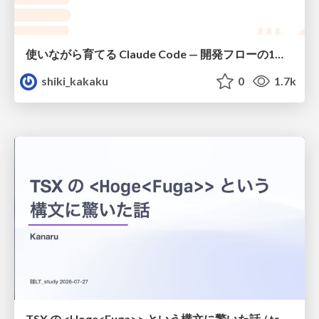
使いながら育てる Claude Code — 開発フローの1コマンド化 × 繰り返し指摘の自動仕組み化
shiki_kakaku
0
1.7k
TSX の <Hoge<Fuga>> という構文に驚いた話 / tsx-type-argument-syntax