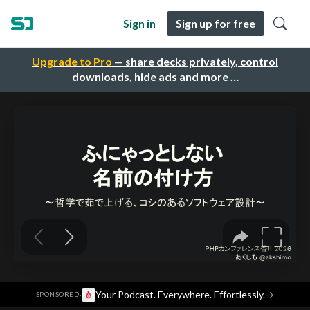
Sign in
Sign up for free
Upgrade to Pro
— share decks privately, control
downloads, hide ads and more …
·
Your Podcast. Everywhere. Effortlessly.
→
SPONSORED