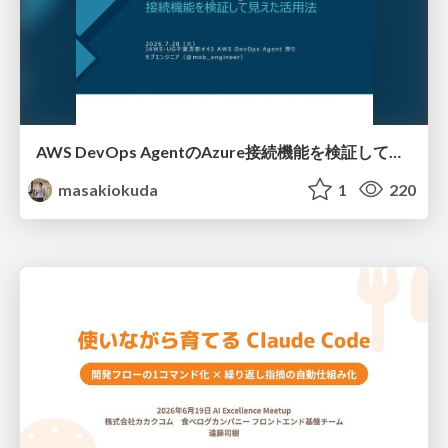
AWS DevOps AgentのAzure接続機能を検証して見えた活用法／Use Cases Verified for the AWS DevOps Agent's Azure Connectivity Feature
masakiokuda
1
220