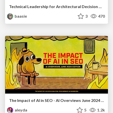
Technical Leadership for Architectural Decision Making
baasie
3
470
The Impact of AI in SEO - AI Overviews June 2024 Edition
aleyda
5
1.2k