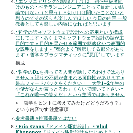
• エンジニアリングの結論としては、初〜中級者向
けのもの • ベテランエンジニアにとって目新しい結
論ではない（と思う） • 切り口は聞いたことないと
思うのでその辺りも楽しんでほしい 今日の内容 一般
教養としても楽しい内容になれ ばと思います
• 哲学の話→ソフトウェア設計への応用という構成
にしてます • あくまでもソフトウェア設計の話が主
目的です ◦ 目的を果たせる範囲で簡略化かつ表面的
な説明をします ◦ “都合よく”解釈してる部分があり
ます ◦ 哲学をプラグマティックに”悪用”しています
構成
• 哲学のDr.を持ってる人間が話してるわけではあり
ません ◦ 誤りや不備が含まれる可能性があります ▪
是非フィードバックをください ◦ 「大学1~2年生の
小僧がなんか言っとるわ」くらいで聞いて下さい •
「これが唯一の答えだ」という主張ではありません
◦ 「哲学をヒントに考えてみたけどどうだろう？」
という内容です 注意事項
参考書籍 ※推薦書籍ではない
• Eric Evans『ドメイン駆動設計』 • Vlad
Khononov『ドメイン駆動設計をはじめよう』 •