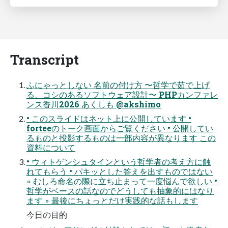
Transcript
ふにゃっとしない 名前の付け方 〜哲学で茹で上げ
る、コシのあるソフトウェア設計〜 PHPカンファレ
ンス香川2026 あくしも @akshimo
• このスライドはネット上に公開しています •
forteeのトーク画面からご覧ください • 公開してい
るものと投影するものは一部内容が異なります この
資料について
• ウィトゲンシュタインという哲学者の考え方に触
れてもらう • パキッとした答えを出すものではない
◦ むしろ命名の際に立ち止まって一度悩んで欲しい •
哲学がベースの話なのでどうしても抽象的にはなり
ます ◦ 最後にちょっとだけ実践的な話もします
今日の目的