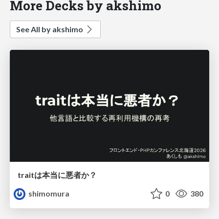
More Decks by akshimo
See All by akshimo
traitは本当に悪者か？
shimomura
0
380