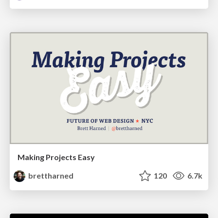
Making Projects Easy
brettharned
120
6.7k