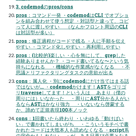
3. codemodのpros/cons
pros：コマンド一発 ・codemodはCLI でオプショ
ンを組み合わせて使う想定 ・対話型と違って、コピ
って人に渡しやすい （なんかフロント周辺のCLI
は対話型が多い）
pros：修正過程がコードで残る ・人に手順を伝え
やすい ・コマンド化しやすい ・再利用しやすい
pros：(比較的)楽しい ・心を無にして、grepした
経験ありませんか？ ・コード書いてるな〜という気
持ちになれる ・機械的な作業感がなくなる ・不
思議とリファクタリングタスクの意欲が出る
cons：属人化 ・別にcodemodにだけ当てはまる話
ではないが... ・codemodかけます！ASTをゴリゴ
リtraverseしてます！という人は あまり（僕の
周りには）いなかった ・周りにAST分かる人がい
るならASTはかなり強力 ・いないなら啓蒙する
か、諦めて正規表現100本ノック
cons：1回書いたら終わり ・いわゆる「動けばい
い」で書かれてしまいがち ・こういうモチベで書
かれたコードは大抵本人も読めなくなる ・script系
の宿命かもしれない ・が、ある日再び必要となる