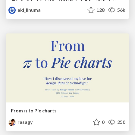
aki_iinuma
128
56k
From π to Pie charts
rasagy
0
250