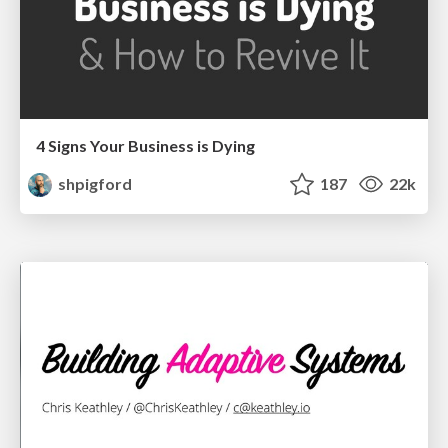
4 Signs Your Business is Dying
shpigford
187
22k