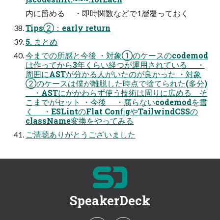
内に留める ・即時関数などで1層覆っておく
Tips②：early return
5. まとめ
今までの所感と今後 ・対象①のケースのcodemod
は作ってから3年くらい経つが運用されている ・
周囲にASTが分かる人がいたのが良かった ・対象
②のケースは僕が離脱した時点で捨てられた(多分)
・ASTにかかわらず使う技術は周りに広める そ
こまでがセット ・今後 ・腐らないcodemodを書
く ・ESLintのFlat ConﬁgやTailwindCSSの
className変換をやってみる
ご清聴ありがとうございました
SpeakerDeck