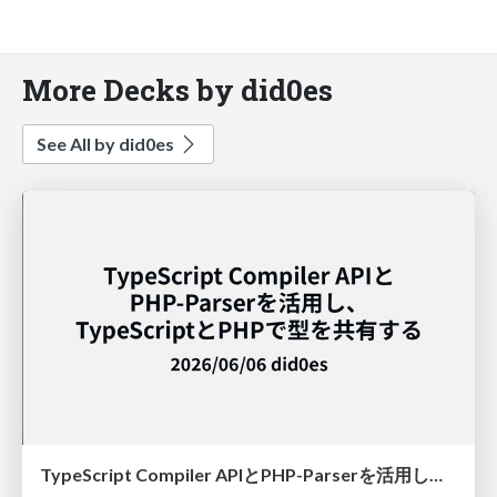
More Decks by did0es
See All by did0es
TypeScript Compiler APIとPHP-Parserを活用し、TypeScriptとPHPで型を共有する