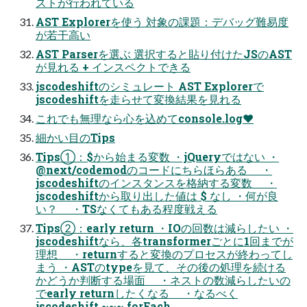
ストが行われている
AST Explorerを使う 対象の課題：デバッグ難易度
が若干高い
AST Parserを選ぶ 選択すると貼り付けたJSのAST
が見れる + インスペクトできる
jscodeshiftのシミュレート AST Explorerで
jscodeshiftを走らせて変換結果を見れる
これでも無理なら心を込めてconsole.log❤
細かい目のTips
Tips①：$から始まる変数 ・jQueryではない ・
@next/codemodのコードにちらほらある ・
jscodeshiftのインスタンスを格納する変数 ・
jscodeshiftから取り出した値は $ なし ・何が良
い？ ・TSなくてもある程度戦える
Tips②：early return ・IOの回数は減らしたい ・
jscodeshiftなら、各transformerごとに1回までが
理想 ・returnすると変換のプロセスが終わってし
まう ・ASTのtypeを見て、その後の処理を続ける
かどうか判断する場面 ・ネストの数減らしたいの
でearly returnしたくなる ・なるべく
jscodeshift.~~~.forEach