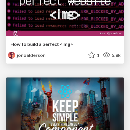
How to build a perfect <img>
jonoalderson
1
5.8k