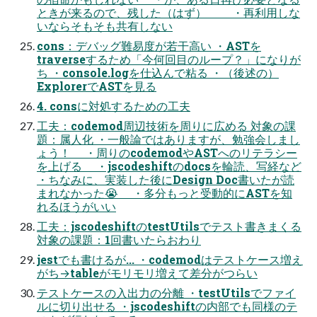
ときが来るので、残した（はず） ・再利用しな
いならそもそも共有しない
cons：デバッグ難易度が若干高い ・ASTを
traverseするため「今何回目のループ？」になりが
ち ・console.logを仕込んで粘る ・（後述の）
ExplorerでASTを見る
4. consに対処するための工夫
工夫：codemod周辺技術を周りに広める 対象の課
題：属人化 ・一般論ではありますが、勉強会しまし
ょう！ ・周りのcodemodやASTへのリテラシー
を上げる ・jscodeshiftのdocsを輪読、写経など
・ちなみに、実装した後にDesign Doc書いたが読
まれなかった😭 ・多分もっと受動的にASTを知
れるほうがいい
工夫：jscodeshiftのtestUtilsでテスト書きまくる
対象の課題：1回書いたらおわり
jestでも書けるが... ・codemodはテストケース増え
がち→tableがモリモリ増えて差分がつらい
テストケースの入出力の分離 ・testUtilsでファイ
ルに切り出せる ・jscodeshiftの内部でも同様のテ