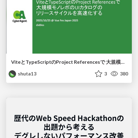
ViteとTypeScriptのProject Referencesで 大規模モノレポのUIカタログのリリースサイクルを高速化する
shuta13
3
380