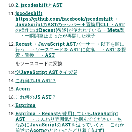
2. jscodeshiftとAST
jscodeshift
https://github.com/facebook/jscodeshift ・
JavaScriptのASTのラッパー + 置換用CLI ・AST
の操作にはRecast(後述)が使われている ・Meta製
・一瞬開発止まったが再開した様子
Recast ・JavaScript ASTパーサー ・以下を順に
行う ・ソースコードを AST に変換 ・AST を探
索・置換 ・AST
をソースコードに変換
💡JavaScript ASTクイズ💡
これ何のJS AST？
Acorn
これ何のJS AST？
Esprima
Esprima ・Recastが使用しているJavaScript
AST ・ふんわり雰囲気だけ掴んでください ・ち
なみにJavaScriptのASTを辿っていくと これか
前述のAcornのどれかにたどり着く(はず)