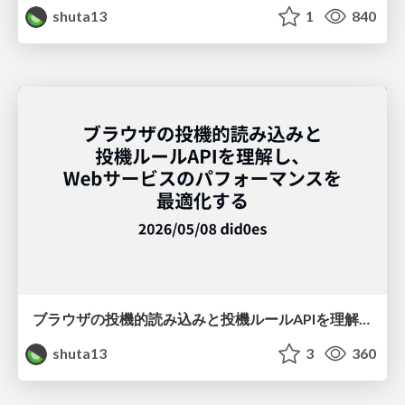
shuta13
1
840
ブラウザの投機的読み込みと投機ルールAPIを理解し、Webサービスのパフォーマンスを最適化する
shuta13
3
360