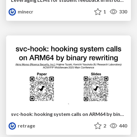
minecr
1
330
svc-hook: hooking system calls on ARM64 by binary rewriting
retrage
2
440