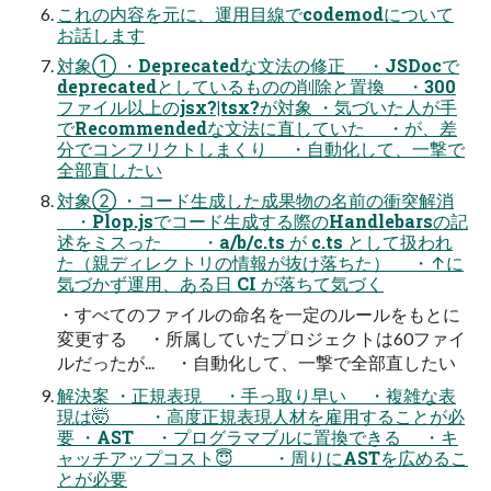
これの内容を元に、運用目線でcodemodについて
お話します
対象① ・Deprecatedな文法の修正 ・JSDocで
deprecatedとしているものの削除と置換 ・300
ファイル以上のjsx?|tsx?が対象 ・気づいた人が手
でRecommendedな文法に直していた ・が、差
分でコンフリクトしまくり ・自動化して、一撃で
全部直したい
対象② ・コード生成した成果物の名前の衝突解消
・Plop.jsでコード生成する際のHandlebarsの記
述をミスった ・a/b/c.ts が c.ts として扱われ
た（親ディレクトリの情報が抜け落ちた） ・↑に
気づかず運用、ある日 CI が落ちて気づく
・すべてのファイルの命名を一定のルールをもとに
変更する ・所属していたプロジェクトは60ファイ
ルだったが... ・自動化して、一撃で全部直したい
解決案 ・正規表現 ・手っ取り早い ・複雑な表
現は🤯 ・高度正規表現人材を雇用することが必
要 ・AST ・プログラマブルに置換できる ・キ
ャッチアップコスト😇 ・周りにASTを広めるこ
とが必要