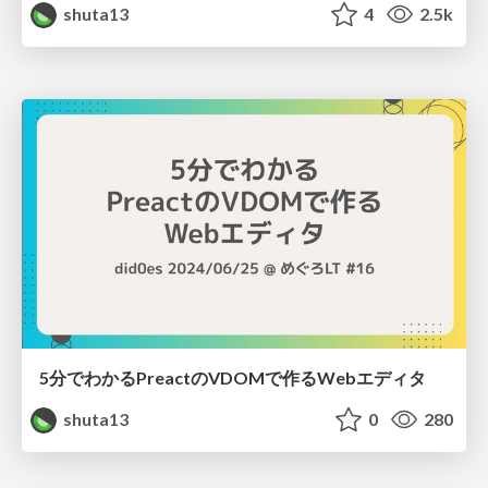
shuta13
4
2.5k
5分でわかるPreactのVDOMで作るWebエディタ
shuta13
0
280