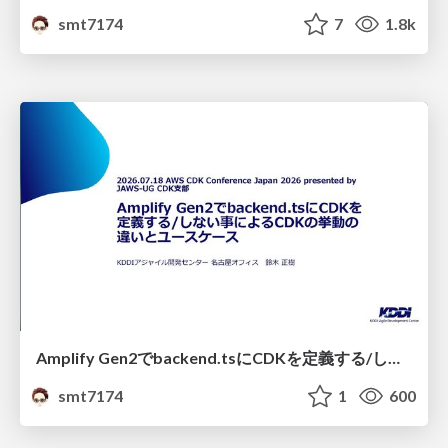
smt7174
7
1.8k
Amplify Gen2でbackend.tsにCDKを定義する/しない事によるCDKの挙動の違いとユースケース
smt7174
1
600