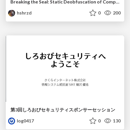
Breaking the Seal: Static Deobfuscation of Compiled V8 JavaScript Bytecode Malware
hshrzd
0
200
第3回しろおびセキュリティスポンサーセッション
log0417
0
130