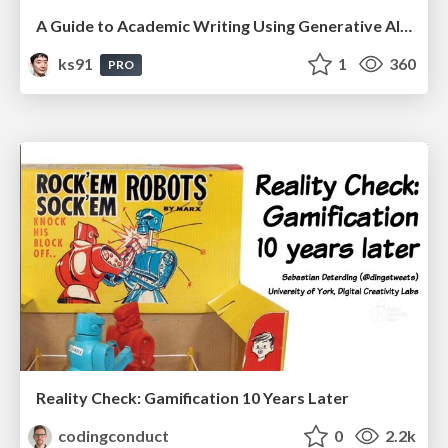
A Guide to Academic Writing Using Generative AI - A Workshop
ks91
1
360
PRO
Reality Check: Gamification 10 Years Later
codingconduct
0
2.2k