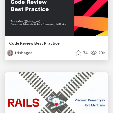
Code Review Best Practice
trishagee
74
20k