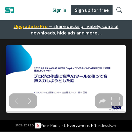
Sign in
Sign up for free
Upgrade to Pro
— share decks privately, control
downloads, hide ads and more …
·
Your Podcast. Everywhere. Effortlessly.
→
SPONSORED