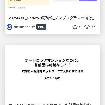
20260608_Codexの可能性_ノンプログラマー向け_大城追記
doradora09
0
760
PRO
オートロックマンションなのに、各部屋は施錠なし！？ 攻撃者が組織内ネットワークで大暴れする理由 / The Front Door Is Locked, but the Rooms Are Wide Open: Why Attackers Move Freely Inside Enterprise Networks