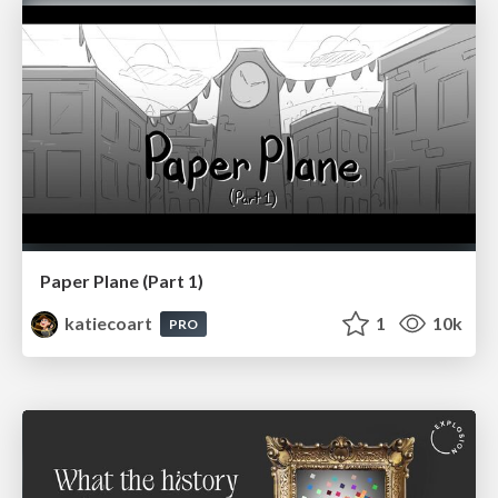
Paper Plane (Part 1)
katiecoart
1
10k
PRO