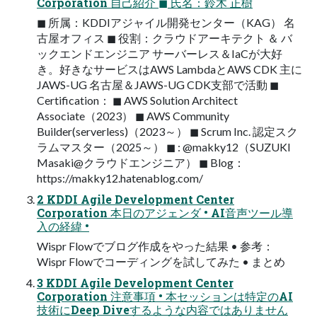
Corporation 自己紹介 ◼ 氏名：鈴木 正樹
◼ 所属：KDDIアジャイル開発センター（KAG） 名
古屋オフィス ◼ 役割：クラウドアーキテクト ＆ バ
ックエンドエンジニア サーバーレス＆IaCが大好
き。好きなサービスはAWS LambdaとAWS CDK 主に
JAWS-UG 名古屋＆JAWS-UG CDK支部で活動 ◼
Certification： ◼ AWS Solution Architect
Associate（2023） ◼ AWS Community
Builder(serverless)（2023～） ◼ Scrum Inc. 認定スク
ラムマスター（2025～） ◼ : @makky12（SUZUKI
Masaki@クラウドエンジニア） ◼ Blog：
https://makky12.hatenablog.com/
2 KDDI Agile Development Center
Corporation 本日のアジェンダ • AI音声ツール導
入の経緯 •
Wispr Flowでブログ作成をやった結果 • 参考：
Wispr Flowでコーディングを試してみた • まとめ
3 KDDI Agile Development Center
Corporation 注意事項 • 本セッションは特定のAI
技術にDeep Diveするような内容ではありません