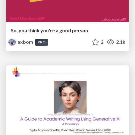
So, you think you're a good person
axbom
2
2.1k
PRO