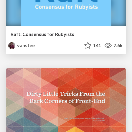
Raft: Consensus for Rubyists
vanstee
141
7.6k