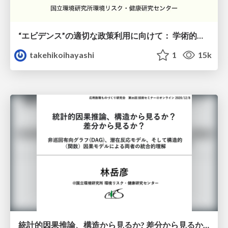
“エビデンス”の適切な政策利用に向けて： 学術的に議論するなら最低限このくらいのレベルを出発点としたい5X3のperspectives
takehikoihayashi
1
15k
統計的因果推論、構造から見るか? 差分から見るか?：非巡回有向グラフ(DAG)、潜在反応モデル、そして構造的 (関数)因果モデルによる両者の統合的理解