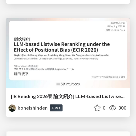
[IR Reading 2026春 論文紹介] LLM-based Listwise Reranking under the Effect of Positional Bias (ECIR 2026) /IR-Reading-2026-Spring
koheishinden
0
300
PRO