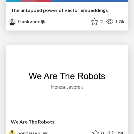
The untapped power of vector embeddings
frankvandijk
2
1.8k
We Are The Robots
honzajavorek
0
290