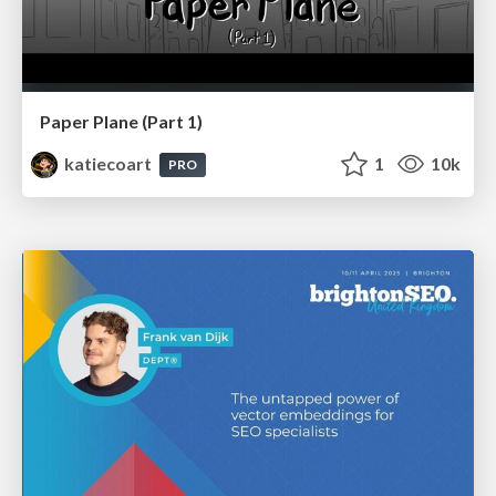
Paper Plane (Part 1)
katiecoart
1
10k
PRO