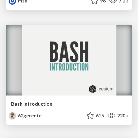
mza
96
7.2k
Bash Introduction
62gerente
615
220k