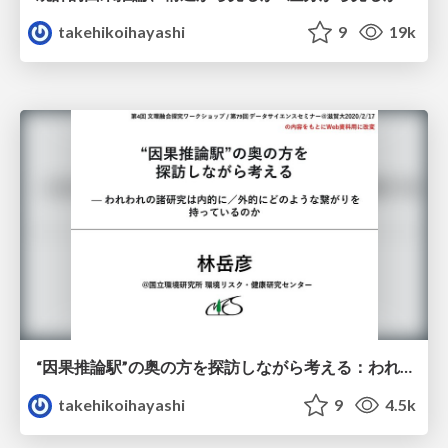
takehikoihayashi
9
19k
“因果推論駅”の奥の方を探訪しながら考える：われわれの諸研究は内的に/外的にどのような繋がりを持っているのか
takehikoihayashi
9
4.5k