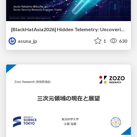
[BlackHatAsia2026] Hidden Telemetry: Uncovering TraceLogging ETW Providers You're Not Using (Yet)
asuna_jp
1
630