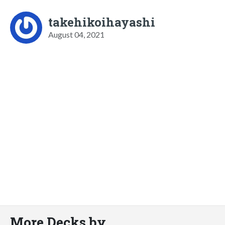
takehikoihayashi
August 04, 2021
More Decks by