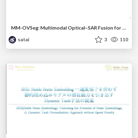
MM-OVSeg: Multimodal Optical–SAR Fusion for Open-Vocabulary Segmentation in Remote Sensing
satai
3
110