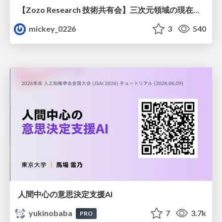
【Zozo Research 技術共有会】三次元領域の現在と展望
mickey_0226
3
540
人間中心の意思決定支援AI
yukinobaba
7
3.7k
PRO