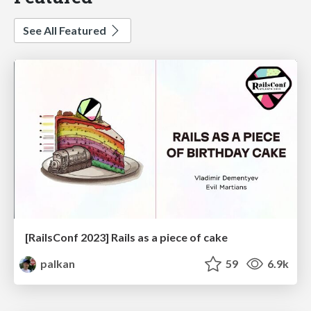
See All Featured
[RailsConf 2023] Rails as a piece of cake
palkan
59
6.9k