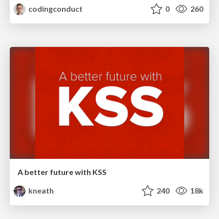
codingconduct
0
260
A better future with KSS
kneath
240
18k