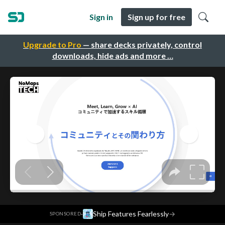
Sign in
Sign up for free
Upgrade to Pro
— share decks privately, control
downloads, hide ads and more …
·
Ship Features Fearlessly
→
SPONSORED