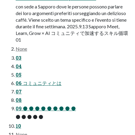
con sede a Sapporo dove le persone possono parlare
dei loro argomenti preferiti sorseggiando un delizioso
caffè. Viene scelto un tema specifico e l'evento si tiene
durante il fine settimana. 2025.9.13 Sapporo Meet,
Learn, Grow × AI コミュニティで加速するスキル循環
01
None
03
04
05
06 コミュニティとは
07
08
09 ⚫ ⚫ ⚫ ⚫ ⚫ ⚫ ⚫ ⚫ ⚫
⚫ ⚫ ⚫ ⚫ ⚫
10
None