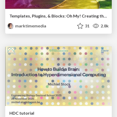
Templates, Plugins, & Blocks: Oh My! Creating the theme that thinks of everything
marktimemedia
31
2.8k
HDC tutorial