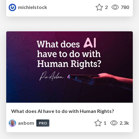
michielstock
2
780
What does AI have to do with Human Rights?
axbom
1
2.3k
PRO