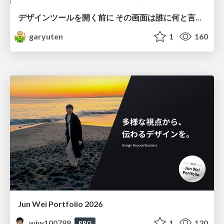
デザインツールを開く前に その画面は誰に何と言わせたい？受託UIデザイナーが顧客解像度を高める 「打ち合わせの場での確かめ方」
garyuten
1
160
Jun Wei Portfolio 2026
wjw100788
1
120
PRO