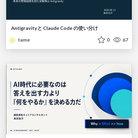
Antigravityと Claude Code の使い分け
tame
0
67