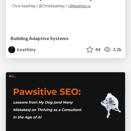
Building Adaptive Systems
keathley
44
3.2k