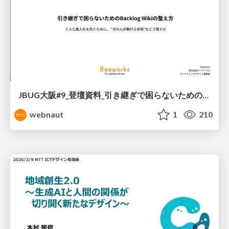
JBUG大阪#9_登壇資料_引き継ぎで困らないためのBacklogWikiの整え方_ミスと属人化を防ぐために、 “次の人が動ける状態”をどう残すか
webnaut
1
210