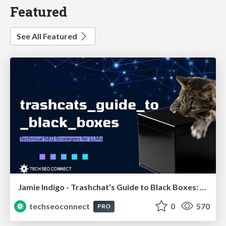
Featured
See All Featured
Jamie Indigo - Trashchat’s Guide to Black Boxes: Technical SEO Tactics for LLMs
techseoconnect
0
570
PRO