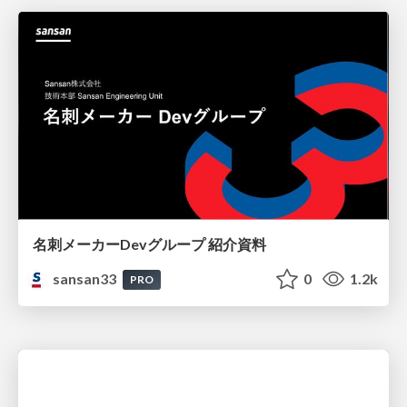
名刺メーカーDevグループ 紹介資料
sansan33
0
1.2k
PRO