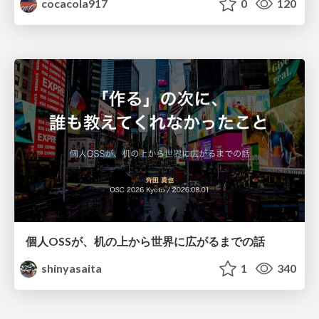
cocacola917
0
120
個人OSSが、机の上から世界に広がるまでの話
shinyasaita
1
340