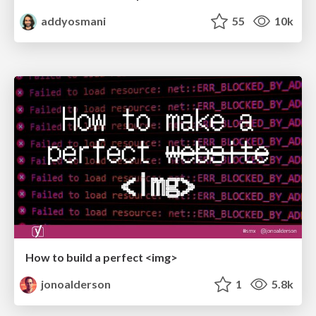
addyosmani
55
10k
How to build a perfect <img>
jonoalderson
1
5.8k