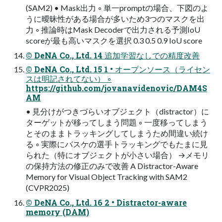
(SAM2) • Mask出力 ◦ 単一promptの場合、下図のよ
うに曖昧性がある場合が多いため3つのマスクを出
力 ◦ 推論時はMask Decoderで出力される予測IoU
scoreが最も高いマスクを選択 0.3 0.5 0.9 IoU score
© DeNA Co., Ltd. 14 追加学習なしでの精度改善
© DeNA Co., Ltd. 15 1 • オープンソース（ライセン
スは明記されてない） ◦
https://github.com/jovanavidenovic/DAM4S
AM
• 見分けがつきづらいオブジェクト（distractor）に
ターゲットが移ってしまう問題 ◦ 一度移ってしまう
とそのままトラッキングしてしまうため間違い続け
る ◦ 実際にバスケの選手トラッキングでもたまに見
られた（特にオブジェクトが小さい場合） →メモリ
の保持方法の修正のみで改善 A Distractor-Aware
Memory for Visual Object Tracking with SAM2
(CVPR2025)
© DeNA Co., Ltd. 16 2 • Distractor-aware
memory (DAM)