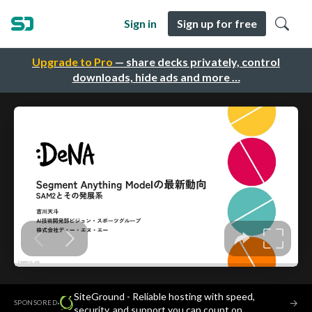
Sign in
Sign up for free
Upgrade to Pro
— share decks privately, control
downloads, hide ads and more …
SiteGround - Reliable hosting with speed,
·
→
SPONSORED
security, and support you can count on.