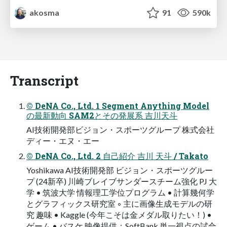
akosma
91
590k
Transcript
© DeNA Co., Ltd. 1 Segment Anything Model
の最新動向 SAM2とその発展系 吉川天斗
AI技術開発部ビジョン・スポーツグループ 株式会社
ディー・エヌ・エー
© DeNA Co., Ltd. 2 自己紹介 吉川 天斗 / Takato
Yoshikawa AI技術開発部 ビジョン・スポーツグルー
プ (24新卒) 川崎ブレイブサンダースチーム強化 PJ 大
学 • 筑波大学 情報理工学位プログラム • 計算幾何学
とグラフィックス研究室 ◦ 主に画像生成モデルの研
究 趣味 • Kaggle (今年こそは金メダル取りたい！) •
ゲーム • バスケ 映像提供：SoftBank 単一視点の試合