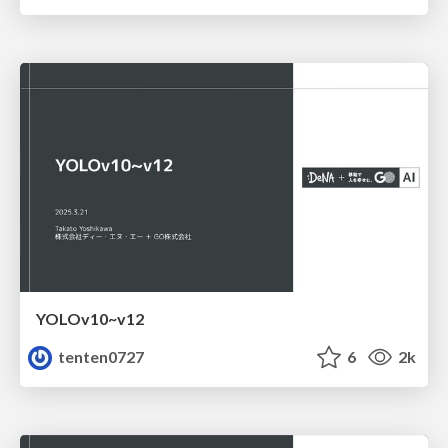
YOLOv10~v12
tenten0727
6
2k