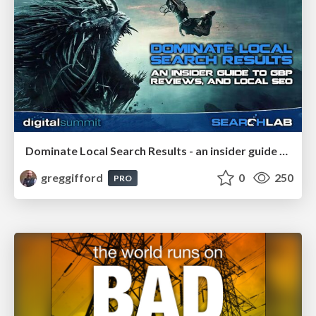
Dominate Local Search Results - an insider guide to GBP, reviews, and Local SEO
greggifford
0
250
PRO