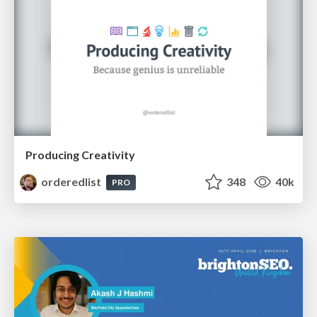
Producing Creativity
orderedlist
348
40k
PRO