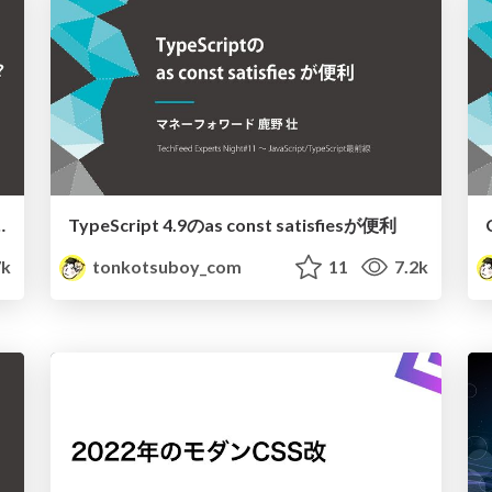
queryは何がスゴイのか？
TypeScript 4.9のas const satisfiesが便利
k
tonkotsuboy_com
11
7.2k