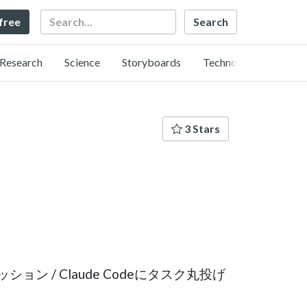
Search
 free
Research
Science
Storyboards
Technology
3 Stars
ストセッション / Claude Codeにタスク丸投げ