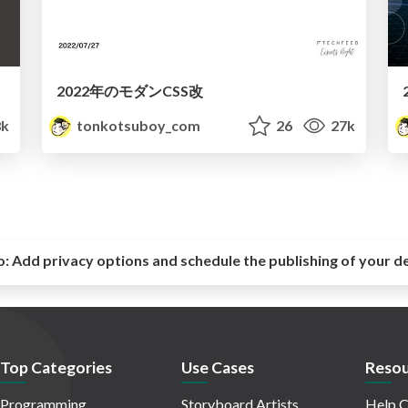
2022年のモダンCSS改
8k
tonkotsuboy_com
26
27k
o:
Add privacy options and schedule the publishing of your d
Top Categories
Use Cases
Resou
Programming
Storyboard Artists
Help C