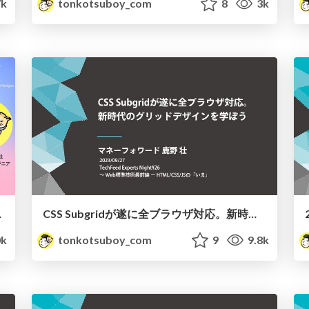
7k
tonkotsuboy_com
8
3k
践テクニック
CSS Subgridが遂に全ブラウザ対応。新時代のグリッドデザインを学ぼう
k
tonkotsuboy_com
9
9.8k