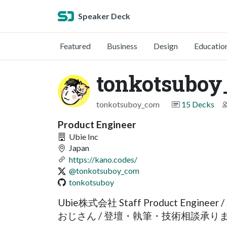
Speaker Deck
Featured
Business
Design
Educatio
tonkotsubo
tonkotsuboy_com
15 Decks
Product Engineer
Ubie Inc
Japan
https://kano.codes/
@tonkotsuboy_com
tonkotsuboy
Ubie株式会社 Staff Product Engin
おじさん / 登壇・執筆・技術相談承り