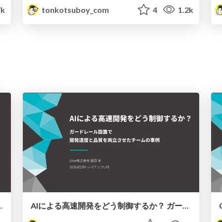
7k
tonkotsuboy_com
4
1.2k
 Ver.2026
AIによる高速開発をどう制御するか？ ガードレール設置で開発速度と品質を両立させたチームの事例