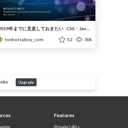
2019年までに見直しておきたい CSS・JavaScriptの手法
tonkotsuboy_com
52
30k
ecks
Upgrade
rces
Features
enter
Private URLs