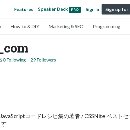
Speaker Deck
Features
Sign in
Sign up for
PRO
n
How-to & DIY
Marketing & SEO
Programming
y_com
0 Following
29 Followers
eer / JavaScriptコードレシピ集の著者 / CSSNite ベ
ます