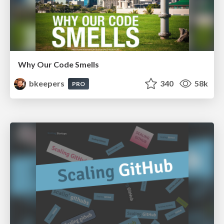
Why Our Code Smells
bkeepers
340
58k
PRO