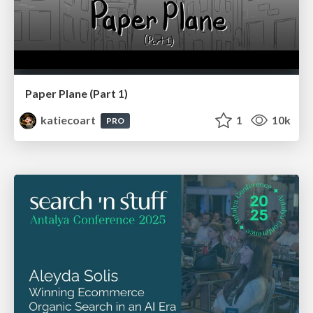
Paper Plane (Part 1)
katiecoart
1
10k
PRO