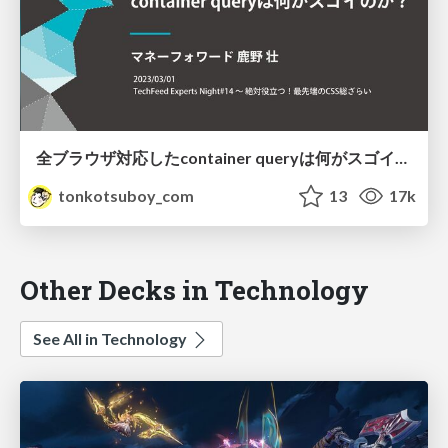
全ブラウザ対応したcontainer queryは何がスゴイのか？
tonkotsuboy_com
13
17k
Other Decks in Technology
See All in Technology