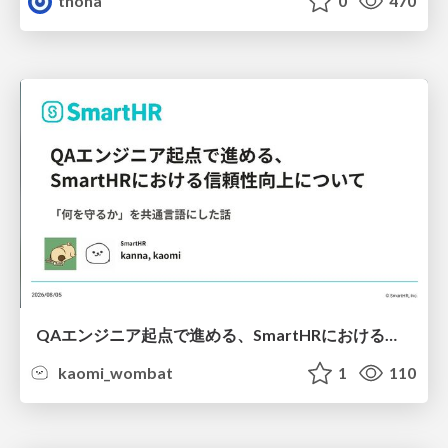
tnoha
0
470
QAエンジニア起点で進める、SmartHRにおける信頼性向上について
kaomi_wombat
1
110