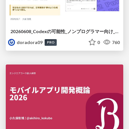
20260608_Codexの可能性_ノンプログラマー向け_大城追記
doradora09
0
760
PRO