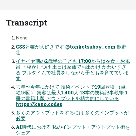
Transcript
None
CSSと猫が大好きです @tonkotsuboy_com 鹿野
壮
イヤイヤ期の2歳半の子ども 17:00からは夕食・お風
呂 ・寝かしつけ 土日は家族でお出かけ かわいすぎ
る フルタイムで社員をしながら子どもを育てていま
す
去年〜今年にかけて 技術イベントで19回登壇 （単
独15回） 集客は最大1,400人 13本の技術記事執筆 1
冊の書籍出版 アウトプットを精力的にしている
https://kano.codes
多くのアウトプットをするには 多くのインプットが
必要
AI時代における 私のインプット・アウトプット術を
シェア