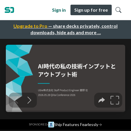
Sign in
Sign up for free
Upgrade to Pro
— share decks privately, control
downloads, hide ads and more …
·
Ship Features Fearlessly
→
SPONSORED