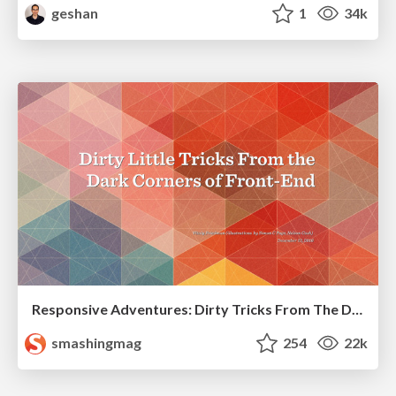
geshan
1
34k
Responsive Adventures: Dirty Tricks From The Dark Corners of Front-End
smashingmag
254
22k