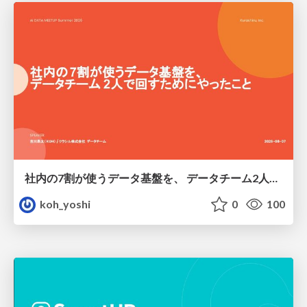
社内の7割が使うデータ基盤を、 データチーム2人で回すためにやったこと
koh_yoshi
0
100