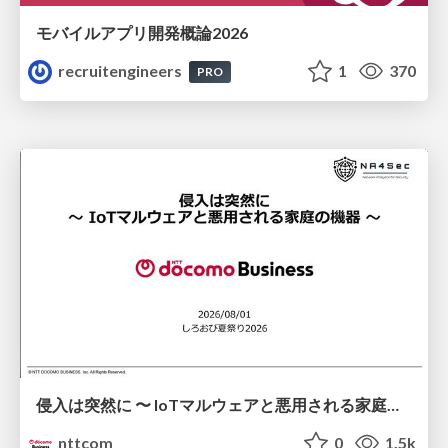
モバイルアプリ開発概論2026
recruitengineers
1
370
PRO
侵入は突然に 〜 IoTマルウェアと悪用される家庭の機器 ～ / When Intrusion Strikes: IoT Malware and the Abuse of Home Devices
nttcom
0
1.5k