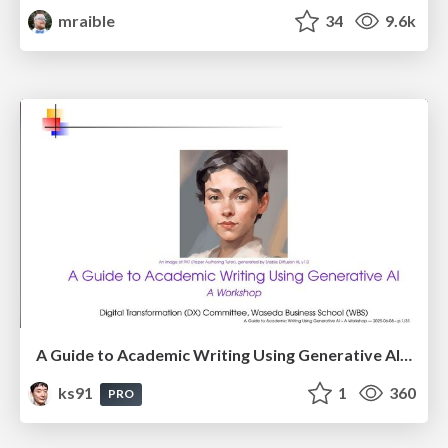
mraible
34
9.6k
A Guide to Academic Writing Using Generative AI - A Workshop
ks91
1
360
PRO