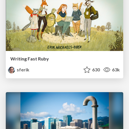
Writing Fast Ruby
sferik
630
63k