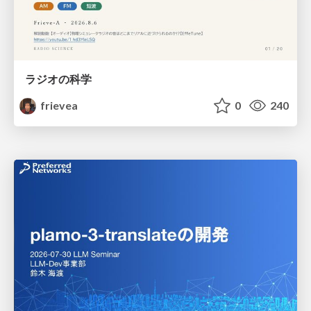
ラジオの科学
frievea
0
240