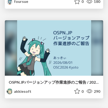
foursue
0
180
OSPN.JPバージョンアップ作業進捗のご報告 / 20260801-osc26kyoto
akkiesoft
0
290