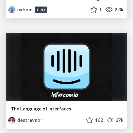
axbom
1
2.3k
PRO
The Language of Interfaces
destraynor
162
27k