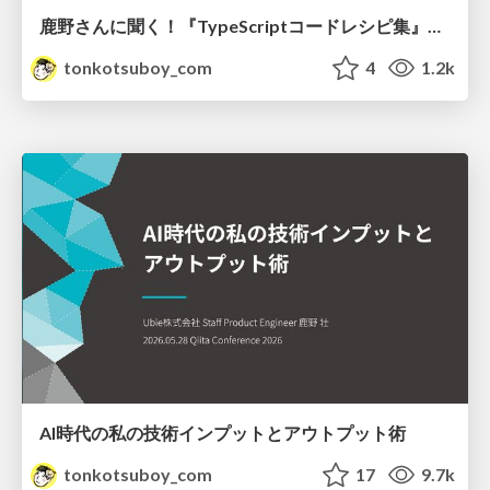
鹿野さんに聞く！『TypeScriptコードレシピ集』で磨く実践力
tonkotsuboy_com
4
1.2k
AI時代の私の技術インプットとアウトプット術
tonkotsuboy_com
17
9.7k