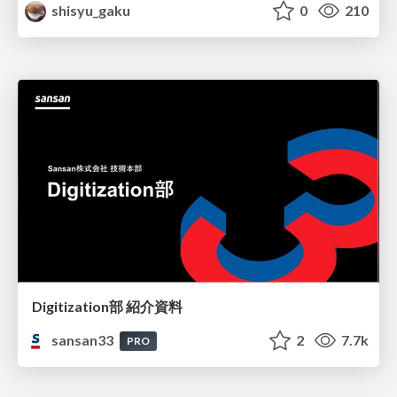
shisyu_gaku
0
210
Digitization部 紹介資料
sansan33
2
7.7k
PRO