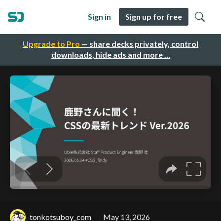
Sign in
Sign up for free
Upgrade to Pro
— share decks privately, control
downloads, hide ads and more …
tonkotsuboy_com
May 13, 2026