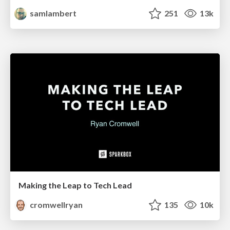
samlambert
251
13k
Making the Leap to Tech Lead
cromwellryan
135
10k