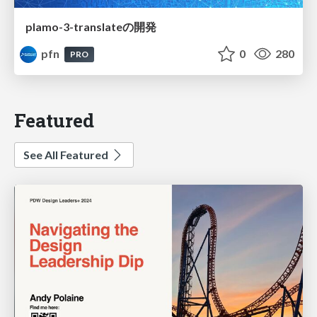
plamo-3-translateの開発
pfn
0
280
PRO
Featured
See All Featured