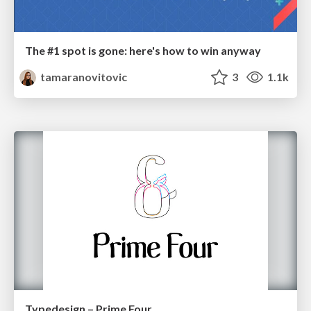
The #1 spot is gone: here's how to win anyway
tamaranovitovic
3
1.1k
Typedesign – Prime Four