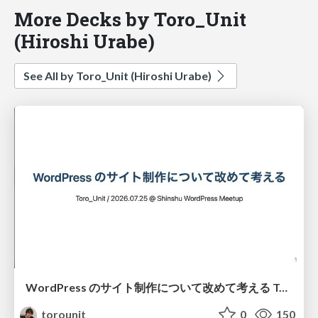
More Decks by Toro_Unit
(Hiroshi Urabe)
See All by Toro_Unit (Hiroshi Urabe)
WordPress のサイト制作について改めて考える Toro_Unit / 2026.07.25 @ Shinshu WordPress Meetup
torounit
0
150