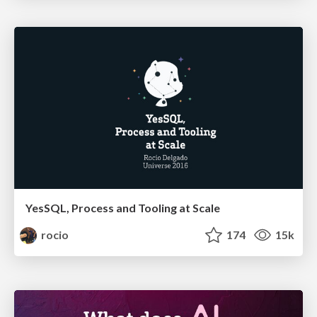
YesSQL, Process and Tooling at Scale
rocio
174
15k