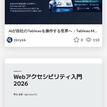
AIが自社のTableauを操作する世界へ：Tableau MCP超入門
tbtykk
0
110