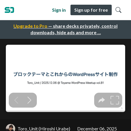
Sign in
Sign up for free
Upgrade to Pro
— share decks privately, control
downloads, hide ads and more …
Toro_Unit (Hiroshi Urabe)
December 06, 2025