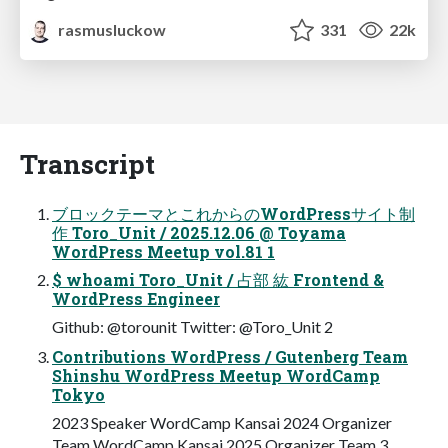
rasmusluckow
331
22k
Transcript
ブロックテーマとこれからのWordPressサイト制
作 Toro_Unit / 2025.12.06 @ Toyama
WordPress Meetup vol.81 1
$ whoami Toro_Unit / 占部 紘 Frontend &
WordPress Engineer
Github: @torounit Twitter: @Toro_Unit 2
Contributions WordPress / Gutenberg Team
Shinshu WordPress Meetup WordCamp
Tokyo
2023 Speaker WordCamp Kansai 2024 Organizer
Team WordCamp Kansai 2025 Organizer Team 3