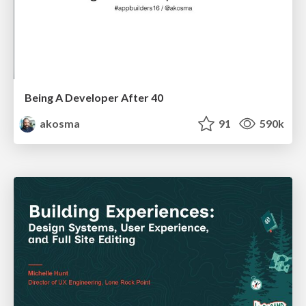
Being A Developer After 40
akosma
91
590k