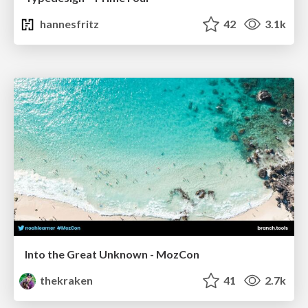
hannesfritz
42
3.1k
Into the Great Unknown - MozCon
thekraken
41
2.7k