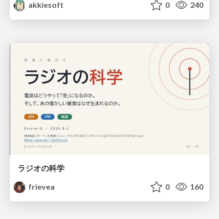
akkiesoft
0
240
ラジオの科学
frievea
0
160