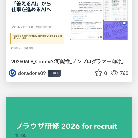
20260608_Codexの可能性_ノンプログラマー向け_大城追記
doradora09
0
760
PRO