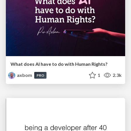
What does AI have to do with Human Rights?
axbom
1
2.3k
PRO