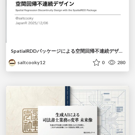
SpatialRDDパッケージによる空間回帰不連続デザイン
saltcooky12
0
280