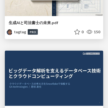
生成AIと司法書士の未来.pdf
tagtag
0
150
PRO