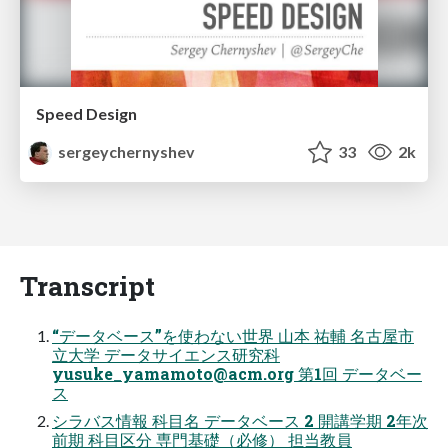
Speed Design
sergeychernyshev
33
2k
Transcript
“データベース”を使わない世界 ⼭本 祐輔 名古屋市
⽴⼤学 データサイエンス研究科
yusuke_yamamoto@acm.org
第1回 データベー
ス
シラバス情報 科目名 データベース 2 開講学期 2年次
前期 科目区分 専門基礎（必修） 担当教員