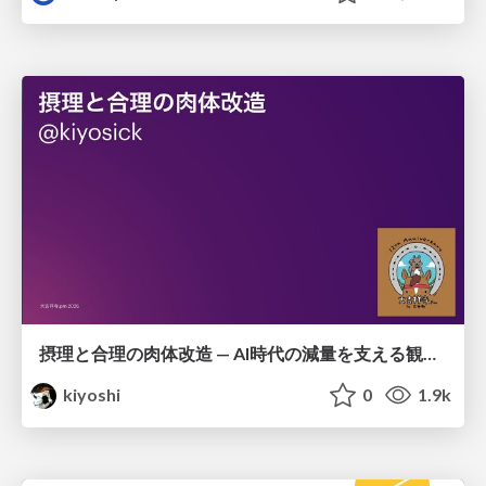
摂理と合理の肉体改造 — AI時代の減量を支える観測・制御・継続
kiyoshi
0
1.9k