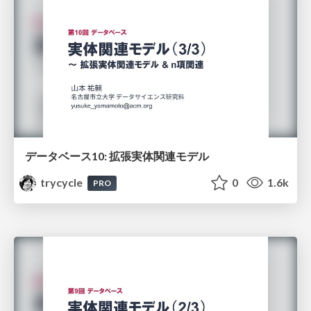
データベース10: 拡張実体関連モデル
trycycle
0
1.6k
PRO