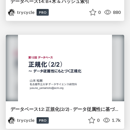
データベース14: B+木 & ハッシュ索引
trycycle
0
880
PRO
データベース12: 正規化(2/2) - データ従属性に基づく正規化
trycycle
0
1.7k
PRO