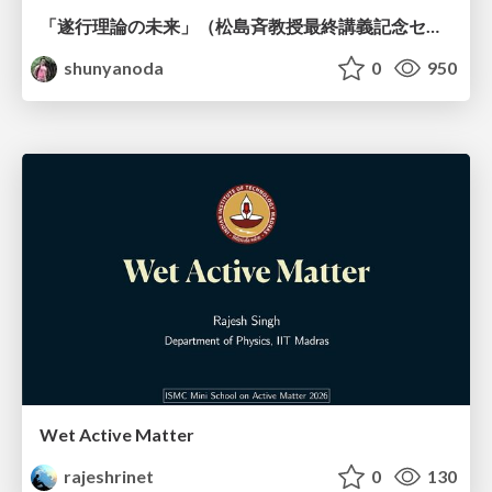
「遂行理論の未来」（松島斉教授最終講義記念セッションの発表資料）
shunyanoda
0
950
Wet Active Matter
rajeshrinet
0
130