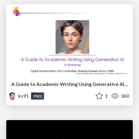
A Guide to Academic Writing Using Generative AI - A Workshop
ks91
1
360
PRO