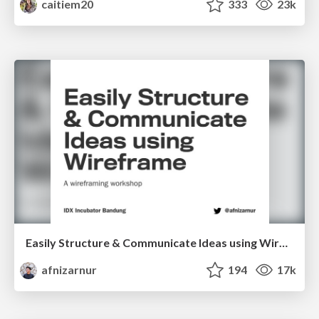
caitiem20
333
23k
Easily Structure & Communicate Ideas using Wireframe
afnizarnur
194
17k