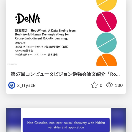
第67回コンピュータビジョン勉強会論文紹介「RoboWheel: A Data Engine from Real-World Human Demonstrations for Cross-Embodiment Robotic Learning」
x_ttyszk
0
130