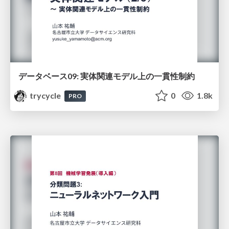
データベース09: 実体関連モデル上の一貫性制約
trycycle
0
1.8k
PRO