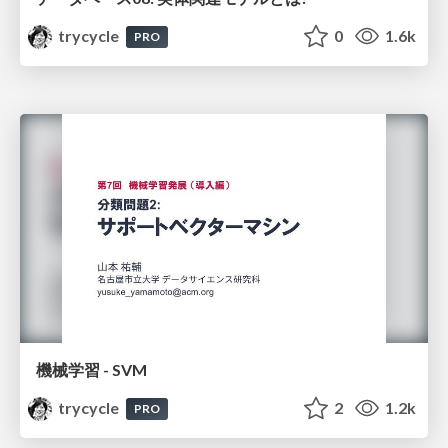
trycycle
0
1.6k
PRO
機械学習 - SVM
trycycle
2
1.2k
PRO