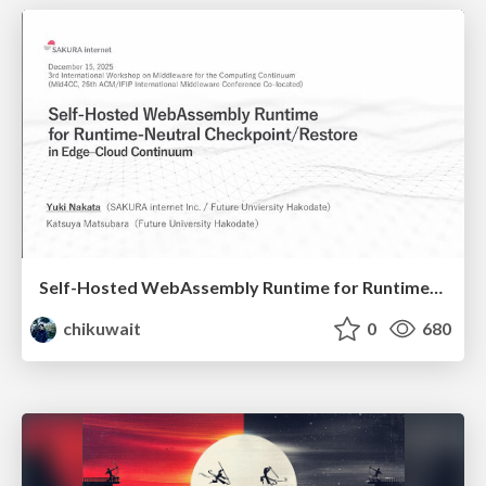
Self-Hosted WebAssembly Runtime for Runtime-Neutral Checkpoint/Restore in Edge–Cloud Continuum
chikuwait
0
680