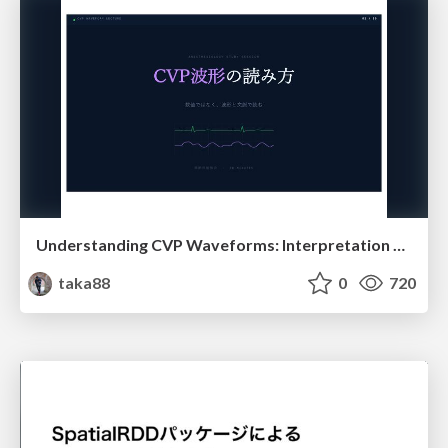
Understanding CVP Waveforms: Interpretation and Clinical Implications in Anesthesiology
taka88
0
720