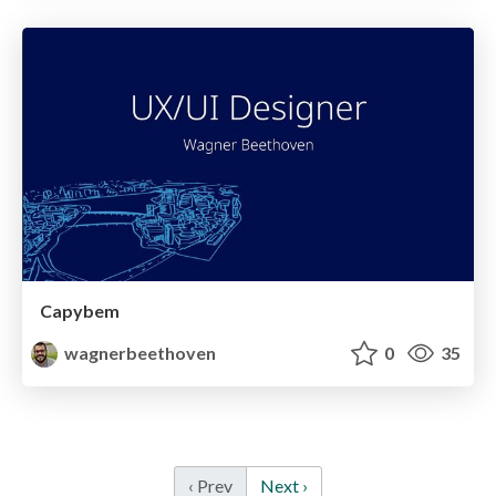
Capybem
wagnerbeethoven
0
35
‹ Prev
Next ›