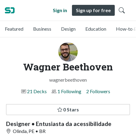
Sign in
Sign up for free
Featured
Business
Design
Education
How-to &
Wagner Beethoven
wagnerbeethoven
21 Decks
1 Following
2 Followers
0 Stars
Designer • Entusiasta da acessibilidade
Olinda, PE • BR