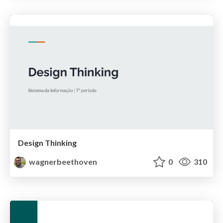
Design Thinking
wagnerbeethoven
0
310