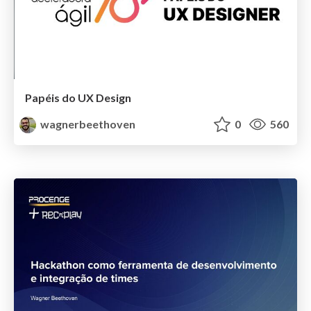
Papéis do UX Design
wagnerbeethoven
0
560