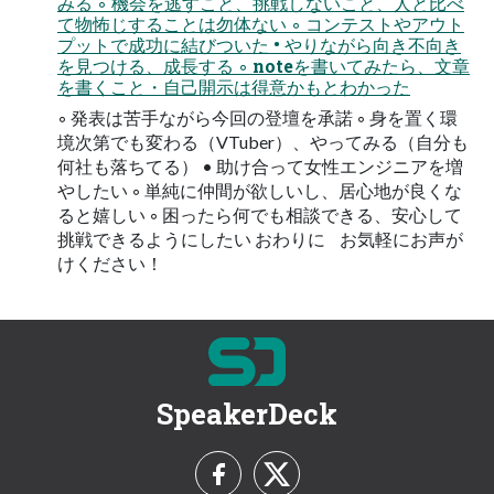
みる ◦ 機会を逃すこと、挑戦しないこと、人と比べ
て物怖じすることは勿体ない ◦ コンテストやアウト
プットで成功に結びついた • やりながら向き不向き
を見つける、成長する ◦ noteを書いてみたら、文章
を書くこと・自己開示は得意かもとわかった
◦ 発表は苦手ながら今回の登壇を承諾 ◦ 身を置く環
境次第でも変わる（VTuber）、やってみる（自分も
何社も落ちてる） • 助け合って女性エンジニアを増
やしたい ◦ 単純に仲間が欲しいし、居心地が良くな
ると嬉しい ◦ 困ったら何でも相談できる、安心して
挑戦できるようにしたい おわりに お気軽にお声が
けください！
SpeakerDeck