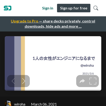
Sign in
Sign up for free
Upgrade to Pro
— share decks privately, control
downloads, hide ads and more …
wiroha
March 06, 2021