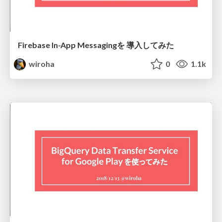
Firebase In-App Messagingを 導入してみた
wiroha
0
1.1k