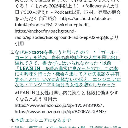
くる！（ まとめ 30記事以上！） ◦ followerさんが1
日で500人増えた ◦ Podcast出演、取材、登壇の機会
をいただく 自己紹介 https://anchor.fm/atsuko-
fukui/episodes/FM-2-wiroha-epkcdf ,
https://anchor.fm/background-
radio/episodes/Background-radio-ep-02-eq3jls より
引用
なぜあのnoteを書こうと思ったの？ • 「ガール・
コード」を読み、自分の高校時代や人生を思い出し
溢れてきて、書 かずにはいられなかった • 以前
「LEAN IN」を読み非常に良かったので、この本
にも興味を持った • 機会を逃してきた失敗談を共有
することで、いかに勿体ないか伝え、エンジニ アに
なる・エンジニアを続ける女性を増やしたかった
※LEAN INは女性は早い内に読むと 格段に働きやす
くなると思う 引用元
https://www.amazon.co.jp/dp/4909483403/ ,
https://www.amazon.co.jp/dp/B00KAUXBNS/
本題 エンジニアになるまで
誕生～保育園 • 名古屋生まれ • 親「防衛医大に行き