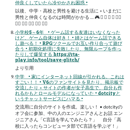
仲良くしていたら冷やかされ困惑 •
以後、中学・高校と男性を避ける生活に ◦ いまだに
男性と仲良くなるのは時間がかかる … 🎮 󰗼 󰗼 󰘁 󰘁 󰗼󰗼
󰗼󰗼 󰗼󰗼 󰘁󰘁 󰘁󰘁 󰘁󰘁
小学校5～6年 • ゲーム話する友達はいなくなった
けど、ゲーム自体は好き！ • 姉とはゲーム話できる
し遊べる！ • RPGツクールでお互い作り合って遊び
合う • 初期化処理に失敗したり、無限ループを作っ
たりして爆笑する https://rta-
play.info/tool/save-glitch/
より引用
中学 • 家にインターネット回線が引かれる。これは
すごい！！ • V6のファンサイトを見たり、掲示板で
交流したり ◦ サイトの作者が女子高生で、自分も作
れるかもとロールモデルになっていた • dotcityと
いうチャットサービスにハマる •
交流用に自分のサイトを作成。楽しい！ • dotcityの
オフ会に参加、中の人のエンジニアさんとお話 エン
ジニアさん「C言語を学んでみたら？」 自分「高
校に入ったらコンピュータ部でC言語を学ぶぞ！」