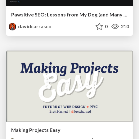
Pawsitive SEO: Lessons from My Dog (and Many Mistakes) on Thriving as a Consultant in the Age of AI
davidcarrasco
0
210
Making Projects Easy