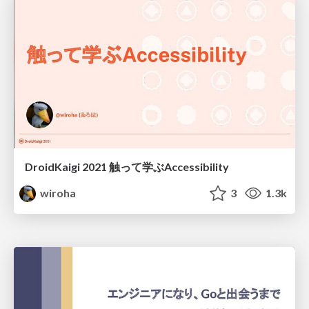
DroidKaigi 2021 触って学ぶAccessibility
wiroha
3
1.3k