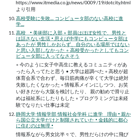
https://www.itmedia.co.jp/news/0009 /19/dotcity.html
より引用
高校受験に失敗… コンピュータ部のない高校に進
学…
高校 • 美術部に入部 ◦ 部員はほぼ女性で、男性と
は話さない生活 • 思えば中学にもコンピュータ部は
あったが 男性しかおらず、自分のいる場所ではない
と思い入部しなかった ◦ 高校受かったとしてもコン
ピュータ部に入ってなさそう
◦ 今のように女子中高生に教えるコミュニティがあ
ったら入ってたと思う • 大学は超調べた ◦ 高校が超
体育会系で合わず、毎日筋肉痛が辛くて大学は絶対
失敗したくなかった ◦ 情報系メインにしつつ、お笑
い好きだから大阪を検討したり、 親の勧めで滑り止
めは福祉系にしたりもした ◦ プログラミングは未経
験でなりたい仕事は未定
静岡大学 情報学部 情報社会学科 に進学 理由 • 親か
ら国公立大学だけと制限されていた • 金銭的に都心
に住むのは無理 •
情報系ながら男女比半々で、男性だらけの中に飛び