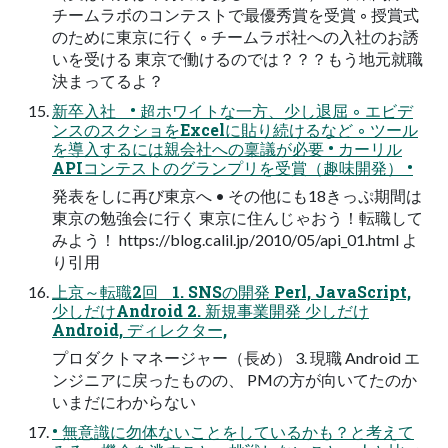
チームラボのコンテストで最優秀賞を受賞 ◦ 授賞式
のために東京に行く ◦ チームラボ社への入社のお誘
いを受ける 東京で働けるのでは？？？もう地元就職
決まってるよ？
新卒入社 • 超ホワイトな一方、少し退屈 ◦ エビデ
ンスのスクショをExcelに貼り続けるなど ◦ ツール
を導入するには親会社への稟議が必要 • カーリル
APIコンテストのグランプリを受賞（趣味開発） •
発表をしに再び東京へ • その他にも18きっぷ期間は
東京の勉強会に行く 東京に住んじゃおう！転職して
みよう！ https://blog.calil.jp/2010/05/api_01.html よ
り引用
上京～転職2回 1. SNSの開発 Perl, JavaScript,
少しだけAndroid 2. 新規事業開発 少しだけ
Android, ディレクター,
プロダクトマネージャー（長め） 3. 現職 Android エ
ンジニアに戻ったものの、 PMの方が向いてたのか
いまだにわからない
• 無意識に勿体ないことをしているかも？と考えて