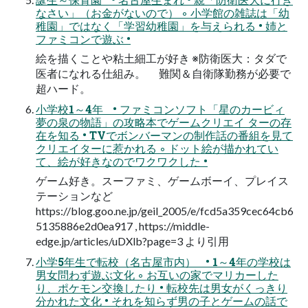
なさい」（お金がないので） ◦ 小学館の雑誌は「幼
稚園」ではなく「学習幼稚園」を与えられる • 姉と
ファミコンで遊ぶ •
絵を描くことや粘土細工が好き ※防衛医大：タダで
医者になれる仕組み。 難関＆自衛隊勤務が必要で
超ハード。
小学校1～4年 • ファミコンソフト「星のカービィ
夢の泉の物語」の攻略本でゲームクリエイ ターの存
在を知る • TVでボンバーマンの制作話の番組を見て
クリエイターに惹かれる ◦ ドット絵が描かれてい
て、絵が好きなのでワクワクした •
ゲーム好き。スーファミ、ゲームボーイ、プレイス
テーションなど
https://blog.goo.ne.jp/geil_2005/e/fcd5a359cec64cb6
5135886e2d0ea917 , https://middle-
edge.jp/articles/uDXlb?page=3 より引用
小学5年生で転校（名古屋市内） • 1～4年の学校は
男女問わず遊ぶ文化 ◦ お互いの家でマリカーした
り、ポケモン交換したり • 転校先は男女がくっきり
分かれた文化 • それを知らず男の子とゲームの話で