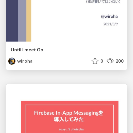
Until I meet Go
wiroha
0
200