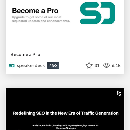
Become a Pro
speakerdeck
31
6.1k
PRO