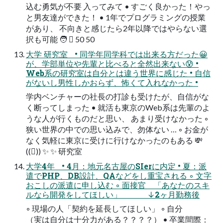
込む勇気が不要 入ってみて • すごく良かった！やっ
と男友達ができた！ • 1年でプログラミングの授業
があり、 不向きと感じたら2年以降ではやらない選
択も可能 🧑 󰬋 50 50
大学 研究室 • 同学年同学科では出来る方だった😀
が、学部単位や先輩と比べると全然出来ない😰 •
Web系の研究室は自分とは違う世界に感じた • 自信
がないし男性しかおらず、怖くて入れなかった •
学内ベンチャーの社長の打診も受けたが、自信がな
く断ってしまった • 就活も東京のWeb系は先輩のよ
うな人が行くものだと思い、 あまり受けなかった ◦
狭い世界の中での思い込みで、勿体ない … ◦ お金が
なく気軽に東京に受けに行けなかったのもある 💸
((󰬋)) ✨ ✨ 研究室
大学4年 • 4月：地元名古屋のSIerに内定 • 夏：派
遣でPHP、DB設計、QAなどをし重宝される ◦ 文字
おこしの派遣に申し込む ◦ 面接官 「あなたのスキ
ルなら開発をしてほしい」 ↓2ヶ月勤務後
◦ 現場の人「契約を延長してほしい」 ◦ 自分
（実は自分は十分力がある？？？？） • 卒業間際：