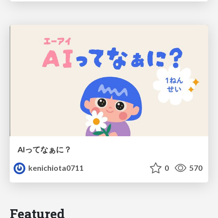
AIってなぁに？
kenichiota0711
0
570
Featured