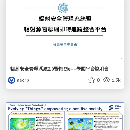
輻射安全管理系統2.0暨輻防e++學園平台說明會
aecrp
0
1.9k