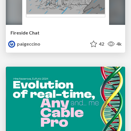
Fireside Chat
paigeccino
42
4k