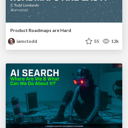
Product Roadmaps are Hard
iamctodd
55
12k