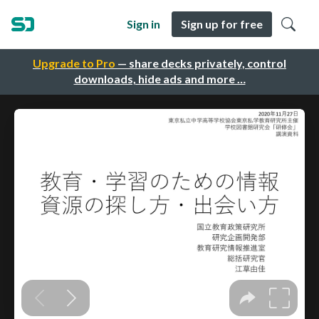
Sign in
Sign up for free
Upgrade to Pro
— share decks privately, control
downloads, hide ads and more …