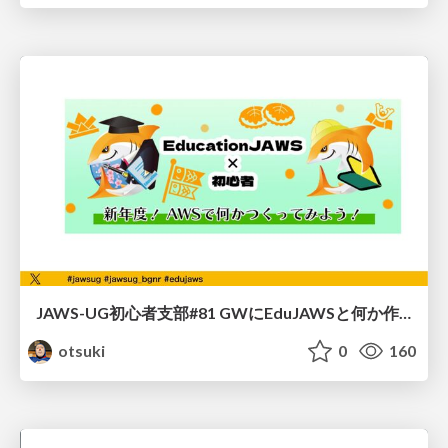
JAWS-UG初心者支部#81 GWにEduJAWSと何か作ろうもくもく会！
otsuki
0
160