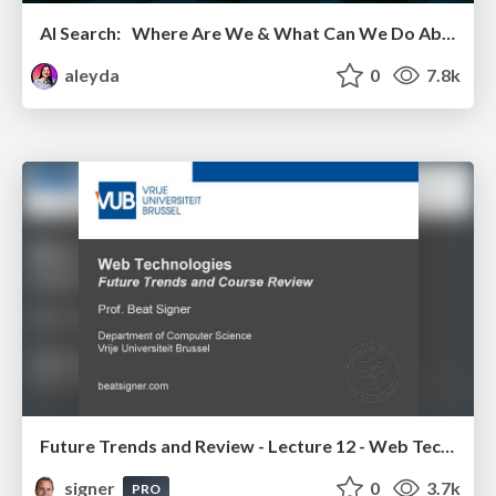
AI Search: Where Are We & What Can We Do About It?
aleyda
0
7.8k
Future Trends and Review - Lecture 12 - Web Technologies (1019888BNR)
signer
0
3.7k
PRO