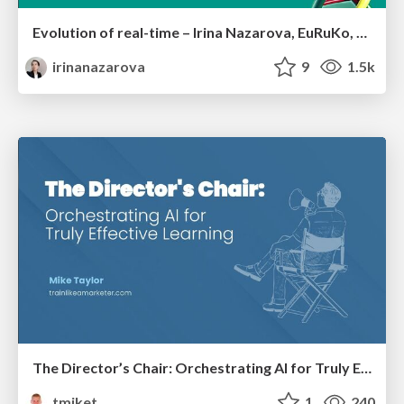
Evolution of real-time – Irina Nazarova, EuRuKo, 2024
irinanazarova
9
1.5k
The Director’s Chair: Orchestrating AI for Truly Effective Learning
tmiket
1
240