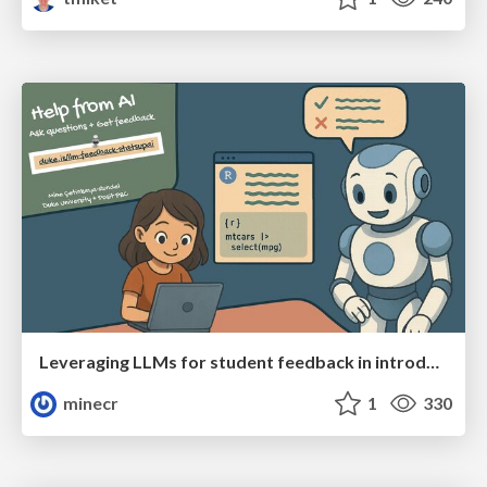
Leveraging LLMs for student feedback in introductory data science courses - posit::conf(2025)
minecr
1
330