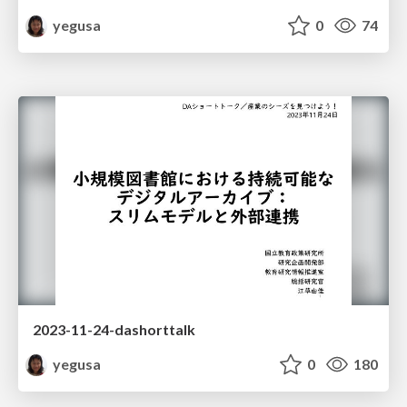
yegusa
0
74
2023-11-24-dashorttalk
yegusa
0
180