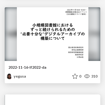
2022-11-16-lf2022-da
yegusa
0
310