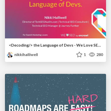
<Decoding/> the Language of Devs - We Love SEO 2024
nikkihalliwell
1
280