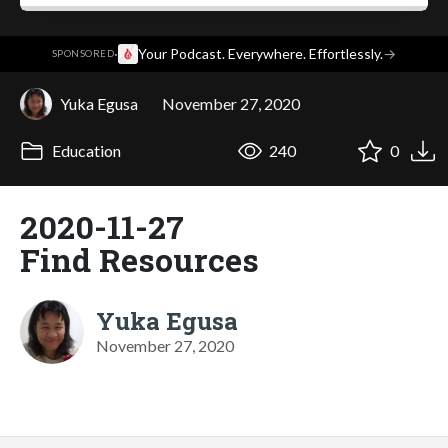
·
Your Podcast. Everywhere. Effortlessly.
→
SPONSORED
Yuka Egusa
November 27, 2020
Education
240
0
2020-11-27
Find Resources
Yuka Egusa
November 27, 2020