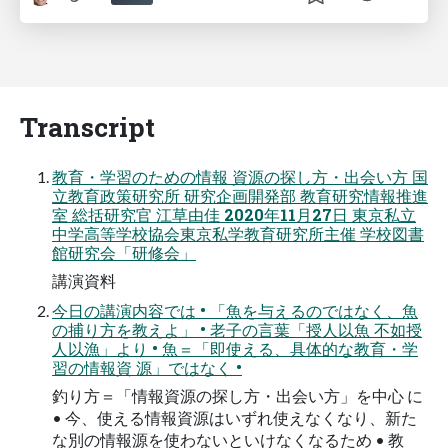
Transcript
教育・学習のための情報 資源の探し方・出会い方 国
立教育政策研究所 研究企画開発部 教育研究情報推進
室 総括研究官 江草由佳 2020年11月27日 東京私立
中学高等学校協会東京私学教育研究所主催 学校図書
館研究会「研修会」
講演資料
今日の講演内容では • 「魚を与えるのではなく、魚
の捕り方を教えよ」 • 老子の言葉「授人以魚 不如授
人以漁」より • 魚＝「即使える、具体的な教育・学
習の情報資 源」ではなく •
釣り方＝「情報資源の探し方・出会い方」を中心 に
• 今、使える情報資源はいずれ使えなくなり、新た
な別の情報源を使わないといけなくなるため • 教