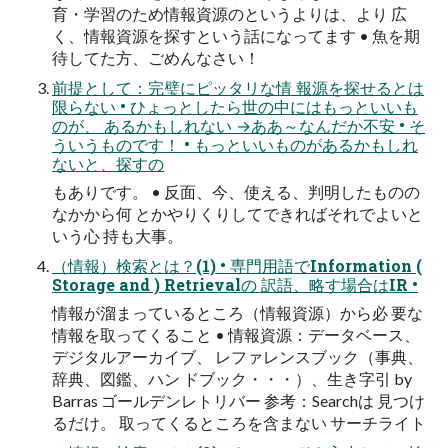
育・学習のため情報資源のというよりは、より 広
く、情報資源を探すという話になってます • 魚を期
待してた方、ごめんなさい！
前提として：完璧にピッタリな情 報源を探せるとは
限らない • ひょっとしたら世の中にはもっといいも
のが、 あるかもしれない →ああ～なんだか不安 • そ
ういうものです！ • もっといいものがあるかもしれ
ないと、探すの
もありです。 • 反面、今、使える、判明したものの
なかから何 とかやりくりしてできればそれでよいと
いう心 持も大事。
（情報）検索とは？(1) • 専門用語でInformation (
Storage and ) Retrievalの 訳語、略す場合はIR •
情報が溜まっているところ（情報資源）から必 要な
情報を取ってくること • 情報資源：データベース、
デジタルアーカイブ、 レファレンスブック（事典、
辞典、図鑑、ハン ドブック・・・）、生き字引 by
Barras ゴールデンレトリバー 参考：Searchは 見つけ
るだけ。 取ってくるところを含まない サーチライト