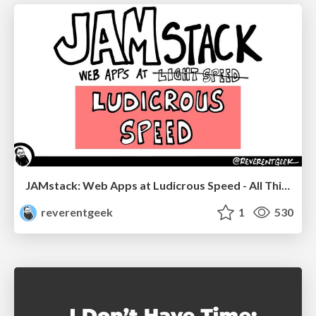
JAMstack: Web Apps at Ludicrous Speed - All Things Open 2022
reverentgeek
1
530