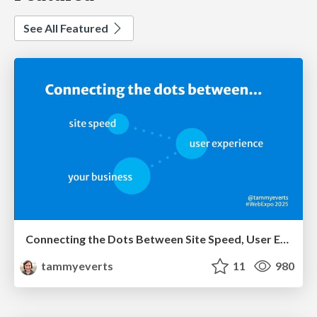
See All Featured
Connecting the Dots Between Site Speed, User Experience & Your Business [WebExpo 2025]
tammyeverts
11
980