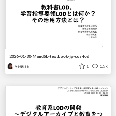
2026-01-30-MandSL-textbook-jp-cos-lod
yegusa
1
1.5k