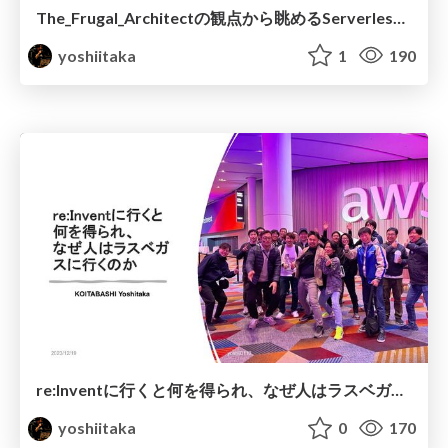
The_Frugal_Architectの観点から眺めるServerless.pdf
yoshiitaka
1
190
re:Inventに行くと何を得られ、 なぜ人はラスベガスに行くのか
yoshiitaka
0
170