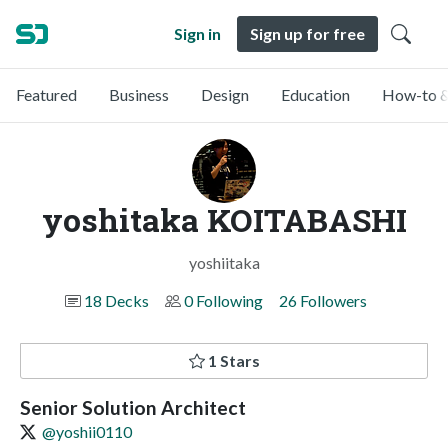
Sign in
Sign up for free
Featured
Business
Design
Education
How-to &
yoshitaka KOITABASHI
yoshiitaka
18 Decks
0 Following
26 Followers
1 Stars
Senior Solution Architect
@yoshii0110