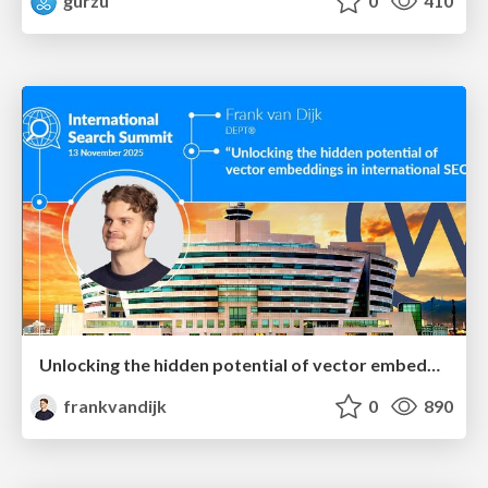
gurzu
0
410
Unlocking the hidden potential of vector embeddings in international SEO
frankvandijk
0
890