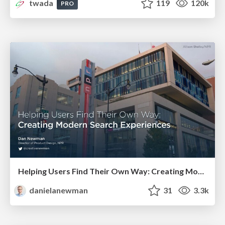
twada
119
120k
PRO
Helping Users Find Their Own Way: Creating Modern Search Experiences
danielanewman
31
3.3k