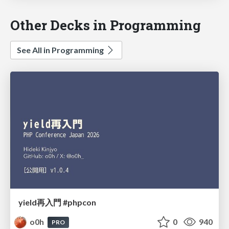
Other Decks in Programming
See All in Programming
yield再入門 #phpcon
o0h
0
940
PRO