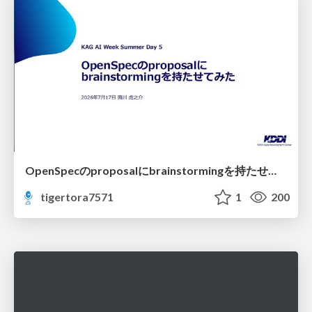
OpenSpecのproposalにbrainstormingを持たせてみた
tigertora7571
1
200