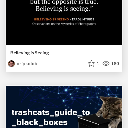
Believing is Seeing
oripsolob
1
180