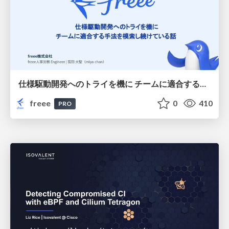
仕様駆動開発へのトライを機に チームに適合する手法を模索し続けている話
freee
0
410
PRO