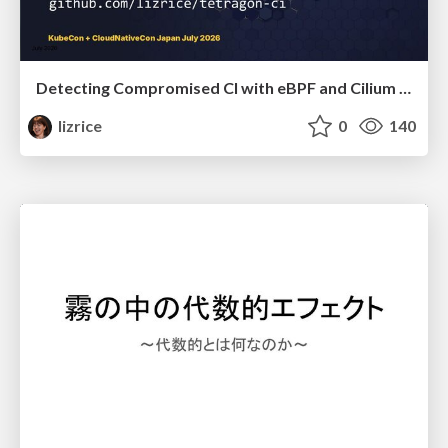
Detecting Compromised CI with eBPF and Cilium Tetragon
lizrice
0
140