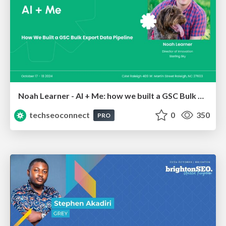
Noah Learner - AI + Me: how we built a GSC Bulk Export data pipeline
techseoconnect
0
350
PRO