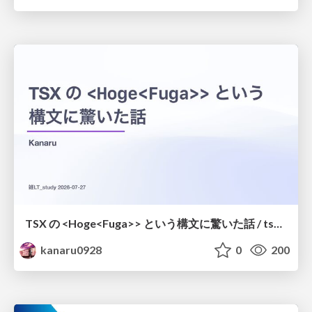
TSX の <Hoge<Fuga>> という構文に驚いた話 / tsx-type-argument-syntax
kanaru0928
0
200