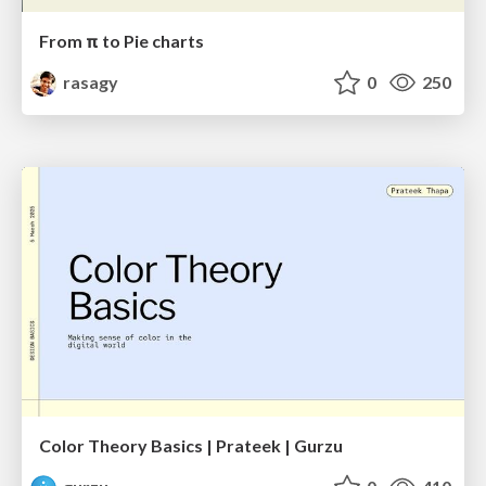
From π to Pie charts
rasagy
0
250
Color Theory Basics | Prateek | Gurzu