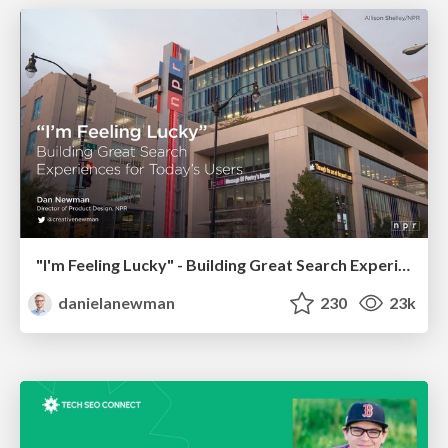
"I'm Feeling Lucky" - Building Great Search Experiences for Today's Users (#IAC19)
danielanewman
230
23k