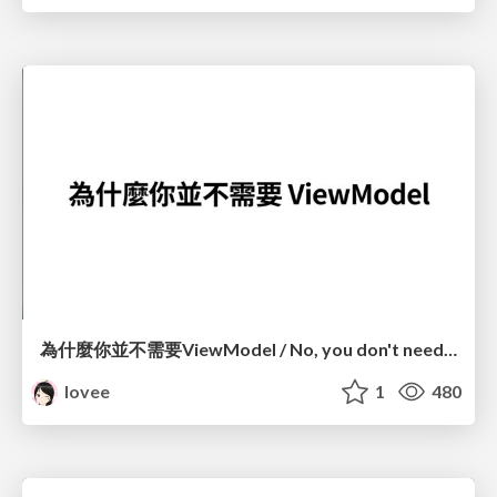
為什麼你並不需要ViewModel / No, you don't need a ViewModel
lovee
1
480