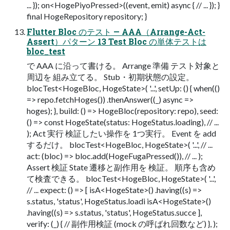
... }); on<HogePiyoPressed>((event, emit) async { // ... }); }
final HogeRepository repository; }
Flutter Bloc のテスト — AAA（Arrange-Act-
Assert）パターン 13 Test Bloc の単体テストは
bloc_test
で AAA に沿って書ける。 Arrange 準備 テスト対象と
周辺を 組み立てる。 Stub・初期状態の設定。
blocTest<HogeBloc, HogeState>( '...', setUp: () { when(()
=> repo.fetchHoges()) .thenAnswer((_) async =>
hoges); }, build: () => HogeBloc(repository: repo), seed:
() => const HogeState(status: HogeStatus.loading), // ...
); Act 実行 検証したい操作を 1つ実行。 Event を add
するだけ。 blocTest<HogeBloc, HogeState>( '...', // ...
act: (bloc) => bloc.add(HogeFugaPressed()), // ... );
Assert 検証 State 遷移と副作用を 検証。 順序も含め
て検査できる。 blocTest<HogeBloc, HogeState>( '...',
// ... expect: () => [ isA<HogeState>() .having((s) =>
s.status, 'status', HogeStatus.loadi isA<HogeState>()
.having((s) => s.status, 'status', HogeStatus.succe ],
verify: (_) { // 副作用検証 (mock の呼ばれ回数など) }, );