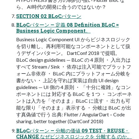
ら、 AI時代の開発に合うのではないか？
SECTION 02 BLoCパターン
BLoCパターン — 定義 08 Definition BLoC =
Business Logic Component。
Business Logic Component UI からビジネスロジック
を切り離し、再利用可能なコンポーネントとして扱
うデザインパターン。 DartConf 2018 で提唱。
BLoC design guidelines — BLoC の 4 原則 ・ 入出力は
すべて Stream / Sink ・ 依存は注入可能でプラットフ
ォーム非依存 ・ BLoC 内にプラットフォーム分岐を
書かない ・ 上記を守れば実装は自由 UI design
guidelines — UI 側の 4 原則 ・ 「十分に複雑」なコン
ポーネントには 対応する BLoC を 1 つ ・ コンポーネ
ントは入力を「そのまま」BLoC に流す ・ 出力も可
能な限り「そのまま」表示する ・ 分岐は BLoC が出
す真偽値で行う 出典: Flutter / AngularDart – Code
sharing, better together (DartConf 2018)
BLoCパターン — 分離の価値 09 TEST・REUSE・
CHANGE なぜビジネスロジックを 分離する のか。