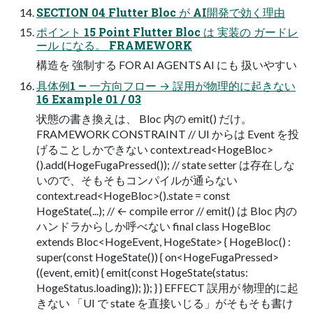
SECTION 04 Flutter Bloc が AI開発で効く理由
ポイント 15 Point Flutter Bloc は 実装の ガードレ
ール になる。 FRAMEWORK
構造を 強制する FOR AI AGENTS AI にも 扱いやすい
具体例1 — 一方向フロー → 誤用が物理的に起きない
16 Example 01 / 03
状態の書き換えは、 Bloc 内の emit() だけ。
FRAMEWORK CONSTRAINT // UI からは Event を投
げることしかできない context.read<HogeBloc>
().add(HogeFugaPressed()); // state setter は存在しな
いので、そもそもコンパイルが通らない
context.read<HogeBloc>().state = const
HogeState(...); // ← compile error // emit() は Bloc 内の
ハンドラからしか呼べない final class HogeBloc
extends Bloc<HogeEvent, HogeState> { HogeBloc() :
super(const HogeState()) { on<HogeFugaPressed>
((event, emit) { emit(const HogeState(status:
HogeStatus.loading)); }); } } EFFECT 誤用が 物理的に起
きない 「UI で state を直接いじる」がそもそも書け