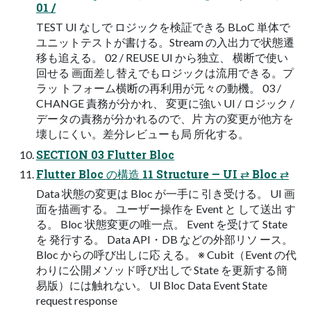
01 /
TEST UI なしで ロジックを検証できる BLoC 単体で
ユニットテストが書ける。Stream の入出力で状態遷
移も追える。 02 / REUSE UI から独立、 横断で使い
回せる 画面差し替えでもロジックは流用できる。プ
ラッ トフォーム横断の再利用が元々の動機。 03 /
CHANGE 責務が分かれ、 変更に強い UI / ロジック /
データの責務が分かれるので、片 方の変更が他方を
壊しにくい。差分レビューも局 所化する。
SECTION 03 Flutter Bloc
Flutter Bloc の構造 11 Structure — UI ⇄ Bloc ⇄
Data 状態の変更は Bloc が一手に 引き受ける。 UI 画
面を描画する。 ユーザー操作を Event と して送出 す
る。 Bloc 状態変更の唯一点。 Event を受けて State
を 発行する。 Data API・DB などの外部リソ ース。
Bloc からの呼び出しに応 える。 ※ Cubit（Event の代
わりに公開メソッド呼び出しで State を更新する簡
易版）には触れない。 UI Bloc Data Event State
request response