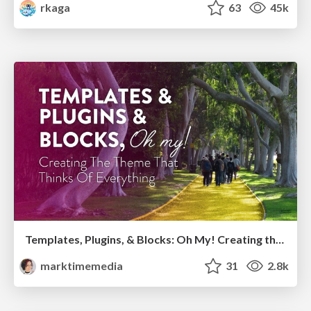
rkaga
63
45k
Templates, Plugins, & Blocks: Oh My! Creating the theme that thinks of everything
marktimemedia
31
2.8k