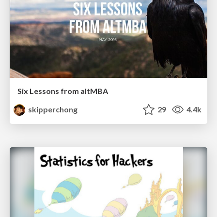
Six Lessons from altMBA
skipperchong
29
4.4k