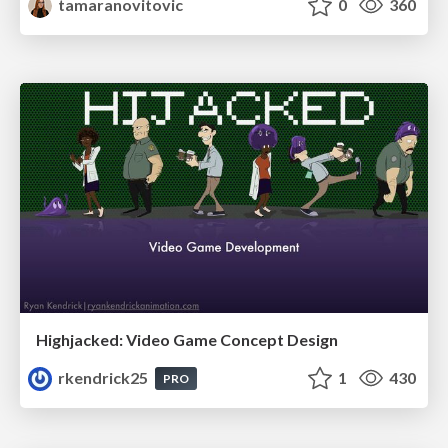
tamaranovitovic
0
360
Highjacked: Video Game Concept Design
rkendrick25
1
430
PRO