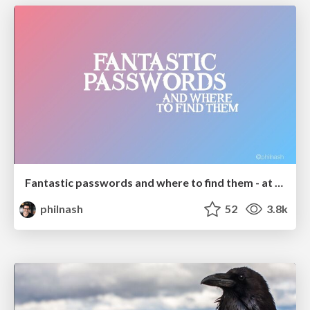
Fantastic passwords and where to find them - at NoRuKo
philnash
52
3.8k