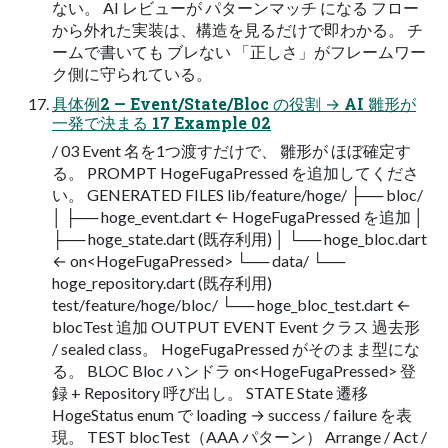
ない。 AI レビューが パターンマッチ になる フロー
から外れた実装は、構造を見るだけで即わかる。 チ
ームで書いても ブレない 「正しさ」がフレームワー
ク側に守られている。
具体例2 — Event/State/Bloc の役割 → AI 雛形が
一発で決まる 17 Example 02
/ 03 Event 名を1つ渡すだけで、 雛形が ほぼ確定す
る。 PROMPT HogeFugaPressed を追加してくださ
い。 GENERATED FILES lib/feature/hoge/ ├── bloc/
│ ├── hoge_event.dart ← HogeFugaPressed を追加 │
├── hoge_state.dart (既存利用) │ └── hoge_bloc.dart
← on<HogeFugaPressed> └── data/ └──
hoge_repository.dart (既存利用)
test/feature/hoge/bloc/ └── hoge_bloc_test.dart ←
blocTest 追加 OUTPUT EVENT Event クラス 過去形
/ sealed class。 HogeFugaPressed がそのまま型にな
る。 BLOC Bloc ハンドラ on<HogeFugaPressed> 登
録 + Repository 呼び出し。 STATE State 遷移
HogeStatus enum で loading → success / failure を表
現。 TEST blocTest（AAA パターン） Arrange / Act /