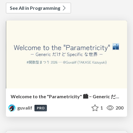
See All in Programming
Welcome to the "Parametricity" 🏙️ − Generic だけど Specific な世界 −
guvalif
1
200
PRO