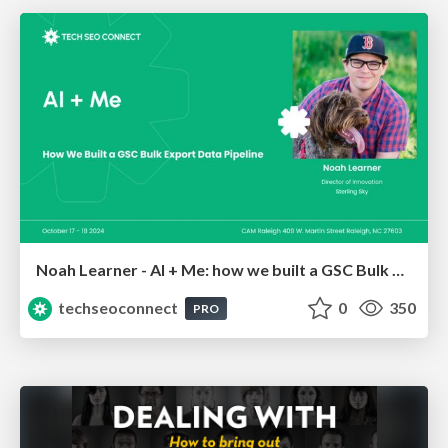
Noah Learner - AI + Me: how we built a GSC Bulk Export data pipeline
techseoconnect
0
350
PRO