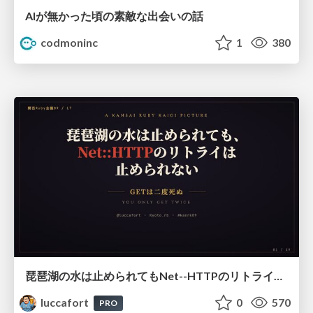
AIが無かった頃の素敵な出会いの話
codmoninc
1
380
琵琶湖の水は止められてもNet--HTTPのリトライは止められない / You might be able to stop the water flow of Lake Biwa but you can't stop Net::HTTP retries
luccafort
0
570
PRO