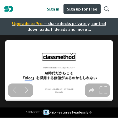
Sign in
Sign up for free
Upgrade to Pro
— share decks privately, control
downloads, hide ads and more …
·
Ship Features Fearlessly
→
SPONSORED