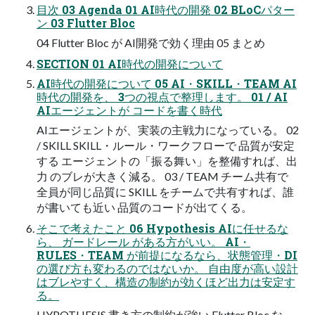
目次 03 Agenda 01 AI時代の開発 02 BLoCパター
ン 03 Flutter Bloc
04 Flutter Bloc が AI開発で効く理由 05 まとめ
SECTION 01 AI時代の開発について
AI時代の開発について 05 AI・SKILL・TEAM AI
時代の開発を、 3つの視点で整理します。 01 / AI
AIエージェントが コードを書く時代
AIエージェントが、実装の主戦力になっている。 02
/ SKILL SKILL・ルール・ワークフローで 品質が安定
する エージェントの「振る舞い」を整備すれば、出
力 のブレが大きく減る。 03 / TEAM チーム共有で
全員が同じ品質に SKILL をチームで共有すれば、誰
が書いても近い 品質のコードが出てくる。
そこで考えたこと 06 Hypothesis AIに任せるな
ら、 ガードレール がある方がいい。 AI・
RULES・TEAM が前提になるなら、状態管理・DI
の選び方も変わるのではないか。 自由度が高い設計
はブレやすく、構造の制約が効くほど出力は安定す
る。
HYPOTHESIS 書き方の制約が強い Flutter Bloc な