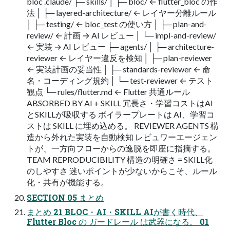
bloc .claude/ ├─ skills/ │ ├─ bloc/ ← flutter_bloc の作
法 │ ├─ layered-architecture/ ← レイヤー分離ルール
│ ├─ testing/ ← bloc_test の使い方 │ ├─ plan-and-
review/ ← 計画 → AI レビュー │ └─ impl-and-review/
← 実装 → AI レビュー ├─ agents/ │ ├─ architecture-
reviewer ← レイヤー違反を検知 │ ├─ plan-reviewer
← 実装計画の妥当性 │ ├─ standards-reviewer ← 命
名・コーディング規約 │ └─ test-reviewer ← テスト
観点 └─ rules/flutter.md ← Flutter 共通ルール
ABSORBED BY AI + SKILL 冗長さ・学習コストはAI
とSKILLが吸収する ボイラープレートは AI、学習コ
ストは SKILL に埋め込める。 REVIEWER AGENTS 構
造から外れた実装を自動検知 レビュワーエージェン
トが、一方向フローからの逸脱を即座に指摘する。
TEAM REPRODUCIBILITY 構造の明確さ = SKILL化
のしやすさ 迷いポイントが少ないからこそ、ルール
化・共有が機能する。
SECTION 05 まとめ
まとめ 21 BLOC・AI・SKILL AIが書く時代、
Flutter Bloc の ガードレール は武器になる。 01