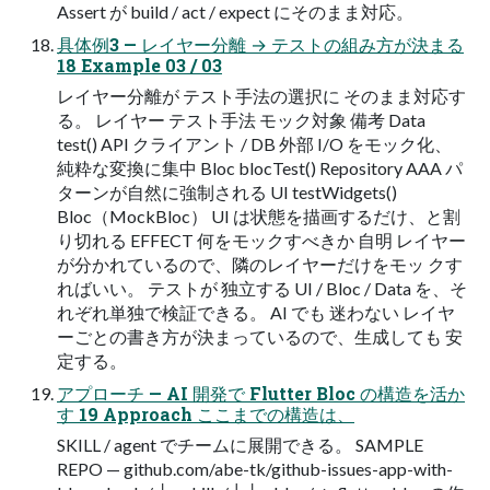
Assert が build / act / expect にそのまま対応。
具体例3 — レイヤー分離 → テストの組み方が決まる
18 Example 03 / 03
レイヤー分離が テスト手法の選択に そのまま対応す
る。 レイヤー テスト手法 モック対象 備考 Data
test() API クライアント / DB 外部 I/O をモック化、
純粋な変換に集中 Bloc blocTest() Repository AAA パ
ターンが自然に強制される UI testWidgets()
Bloc（MockBloc） UI は状態を描画するだけ、と割
り切れる EFFECT 何をモックすべきか 自明 レイヤー
が分かれているので、隣のレイヤーだけをモッ クす
ればいい。 テストが 独立する UI / Bloc / Data を、そ
れぞれ単独で検証できる。 AI でも 迷わない レイヤ
ーごとの書き方が決まっているので、生成しても 安
定する。
アプローチ — AI 開発で Flutter Bloc の構造を活か
す 19 Approach ここまでの構造は、
SKILL / agent でチームに展開できる。 SAMPLE
REPO — github.com/abe-tk/github-issues-app-with-