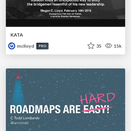
KATA
mclloyd
35
15k
PRO