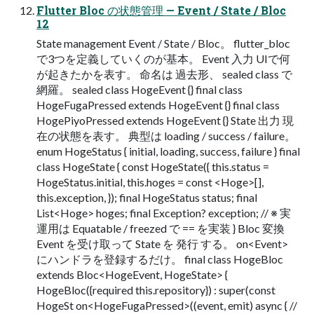
Flutter Bloc の状態管理 — Event / State / Bloc
12
State management Event / State / Bloc。 flutter_bloc
で3つを定義していくのが基本。 Event 入力 UIで何
が起きたかを表す。 命名は 過去形、 sealed class で
網羅。 sealed class HogeEvent {} final class
HogeFugaPressed extends HogeEvent {} final class
HogePiyoPressed extends HogeEvent {} State 出力 現
在の状態を表す。 典型は loading / success / failure。
enum HogeStatus { initial, loading, success, failure } final
class HogeState { const HogeState({ this.status =
HogeStatus.initial, this.hoges = const <Hoge>[],
this.exception, }); final HogeStatus status; final
List<Hoge> hoges; final Exception? exception; // ※ 実
運用は Equatable / freezed で == を実装 } Bloc 変換
Event を受け取って State を 発行 する。 on<Event>
にハンドラを登録するだけ。 final class HogeBloc
extends Bloc<HogeEvent, HogeState> {
HogeBloc({required this.repository}) : super(const
HogeSt on<HogeFugaPressed>((event, emit) async { //