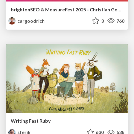
brightonSEO & MeasureFest 2025 - Christian Goodrich - Winning strategies for Black Friday CRO & PPC
cargoodrich
3
760
Writing Fast Ruby
sferik
630
63k