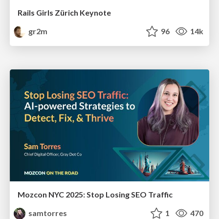
Rails Girls Zürich Keynote
gr2m
96
14k
Mozcon NYC 2025: Stop Losing SEO Traffic
samtorres
1
470