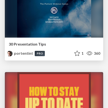
30 Presentation Tips
portentint
1
360
PRO