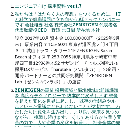
エンジニア向け 採用資料 ver.1.7
私たちは「はたらく人の理想」をつくるために、 IT
と科学で組織課題に立ち向かうAIテックカンパニー
です 会社概要 社名 株式会社ZENKIGEN 代表者名
代表取締役CEO 野澤 比日樹 所在地 本社
設立 2017年10月 資本金 100,000,000円（2025年3月
末） 事業内容 〒105-6021 東京都港区虎ノ門４丁目
３-１ 城山トラストタワー 21F ZENKIGEN Sazan
Beach オフィス 〒253-0055 神奈川県茅ケ崎市中海
岸四丁目12986番地52 サザンビーチヒルズ4階11-a
採用DXサービス 「harutaka（ハルタカ）」の企画・
開発 パートナーとの共同研究機関 「ZENKIGEN
Lab（ゼンキゲンラボ）」の運営
ZENKIGENの事業 採用領域と職場領域の組織課題
を 高度なテクノロジーで 抜本的に変革します 想像
を超えた変化を世界に起こし、 既存の仕組みやルー
ルといった常識にとらわれないことが大切です。 わ
たしたちは変化を生み出し、より良い未来を見つめ
ながら、 挑戦し続けます。 そしてあり方から問う変
革の力で、人や企業の変化を触発し、 社会全体の発