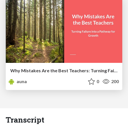
Why Mistakes Are the Best Teachers: Turning Failure into a Pathway for Growth
auna
0
200
Transcript