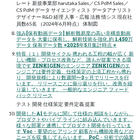
レート 新規事業部 harutaka Sales／CS PdM Sales／
CS PdM データ サイエンティスト データアナリスト
デザイナー R&D 経理 人事・広報 法務 情シス 現在社
員数65名 （2024年6月時点） 体制図
強み[保有動画データ] 解析難易度の高い非構造動画
データを 大量に保有し、解析技術を強化 約 1,450万
データ 保有データ数 ※2025年5月集計時点 ※
特長（１）開発サイクル 携われる工程の幅が広く 新
しい機能・プロセス改善など、誰もが提案できる環
境です ZENKIGENのエンジニア ZENKIGENのエ
ンジニアは要件定義、仕様策定の上流工程から携わ
り、開発規模により数週間〜3ヶ月でリリースを行
います。 リリースごとに振り返りを行い、改善を繰
り返していきます。 一般的なエンジニア フィード
バック リリース
テスト 開発 仕様策定 要件定義 提案
開発したAIモデルに関して仕様の 相談をしながら、
プロダクトやパイプ ラインに組み込んでいきます。
様々な部署と連携してプロダクト開発を行っていま
す Voc・要望のヒアリング 顧客から機能改善などの
ニーズを収 集してもらいます。 PoC・分析での協業