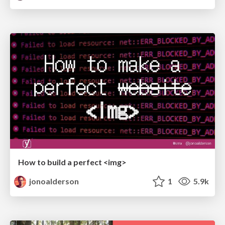
How to build a perfect <img>
jonoalderson
1
5.9k