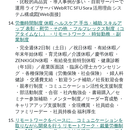
・比較的高品質 ・導入事例が多い ・自前サーバーで
運用 ライブサーバ WebRTC SFU Sora 活用理由 シス
テム構成図[Web面接]
労働時間制度 休暇 ヘルスケア 手当・補助 スキルア
ップ 表彰・慰労・その他 ・フルフレックス制度（コ
アタイムなし） ・リモートワーク ・時短勤務 ・副
業制度
・完全週休2日制（土日）／祝日休暇 ・有給休暇／
年末年始休暇 ・育児休暇／介護休暇／慶弔休暇 ・
ZENKIGEN休暇 ・有給発生前特別休暇 ・健康診断
（年1回）／産業医面談 ・臨床心理士カウンセリン
グ ・各種保険完備（労働保険・社会保険） ・婦人科
健診 ・交通費支給 ・歓迎ランチ補助／社長歓迎会食
・親孝行制度 ・コミュニケーション活性化支援制度
・部活動制度 ・合宿 ・社内勉強会 ・書籍購入／セ
ミナー参加補助 ・メンター制度／リーダー育成塾 ・
キャリアアップ支援制度 ・全現機賞 ・社員総会 ・
ファミリーデー ・社員持株会 福利厚生
リモートワークをベースに、 コミュニケーションを
取りながら開発を行う リモートワーク・裁量労働制