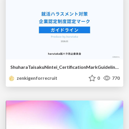
ShuharaTaisakuNintei_CertificationMarkGuidelines.pdf
zenkigenforrecruit
0
770