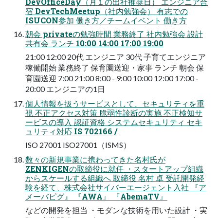
DevOfficeDay（月１の出社推奨日） エンジニア合
宿 DevTechMeetup（社内勉強会） 有志での
ISUCON参加 働き方／チームイベント 働き方
朝会 privateの勉強時間 業務終了 社内勉強会 設計
共有会 ランチ 10:00 14:00 17:00 19:00
21:00 12:00 20代 エンジニア 30代 子育てエンジニア
稼働開始 業務終了 保育園送迎・家事 ランチ 朝会 保
育園送迎 7:00 21:00 8:00 - 9:00 10:00 12:00 17:00 -
20:00 エンジニアの1日
個人情報を扱うサービスとして、セキュリティを重
視 不正アクセス対策 脆弱性診断の実施 不正検知サ
ービスの導入 認証資格 システムセキュリティ セキ
ュリティ対応 IS 702166 /
ISO 27001 ISO27001（ISMS）
数々の新規事業に携わってきた名村氏が
ZENKIGENの取締役に就任 ・スタートアップ組織
からスケールする組織へ 取締役 名村 卓 受託開発経
験を経て、株式会社サイバーエージェント入社 『ア
メーバピグ』 『AWA』 『AbemaTV』
などの開発を担当 ・モダンな技術を用いた設計 ・実