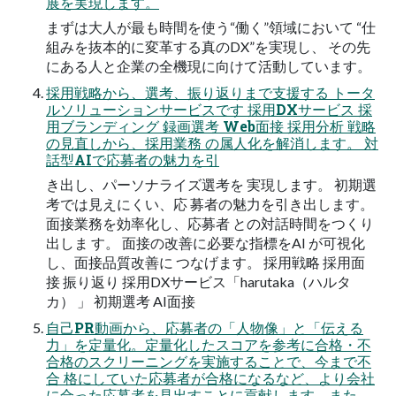
展を実現します。
まずは大人が最も時間を使う“働く”領域において “仕
組みを抜本的に変革する真のDX”を実現し、 その先
にある人と企業の全機現に向けて活動しています。
採用戦略から、選考、振り返りまで支援する トータ
ルソリューションサービスです 採用DXサービス 採
用ブランディング 録画選考 Web面接 採用分析 戦略
の見直しから、採用業務 の属人化を解消します。 対
話型AIで応募者の魅力を引
き出し、パーソナライズ選考を 実現します。 初期選
考では見えにくい、応 募者の魅力を引き出します。
面接業務を効率化し、応募者 との対話時間をつくり
出しま す。 面接の改善に必要な指標をAI が可視化
し、面接品質改善に つなげます。 採用戦略 採用面
接 振り返り 採用DXサービス「harutaka（ハルタ
カ） 」 初期選考 AI面接
自己PR動画から、応募者の「人物像」と「伝える
力」を定量化。定量化したスコアを参考に合格・不
合格のスクリーニングを実施することで、今まで不
合 格にしていた応募者が合格になるなど、より会社
に合った応募者を見出すことに貢献します。また、