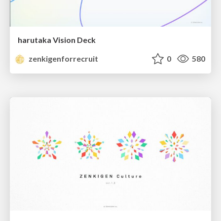
harutaka Vision Deck
zenkigenforrecruit
0
580