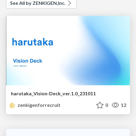
See All by ZENKIGEN,Inc.
harutaka_Vision-Deck_ver.1.0_231011
zenkigenforrecruit
0
12