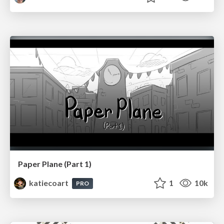
Paper Plane (Part 1)
katiecoart
1
10k
PRO