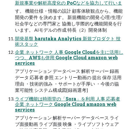
新規事業や解析高度化の PoCなどを協力して行いま
す。 機能仕様・情報の設計 顧客体験観点から、機能
開発の要件 を決めます。 新規機能の開発 心理/生理/
社会学などの専門家と 協働し学際的な機能開発を行
います。 AIモデルの作成 特長（2）開発体制
開発基盤 harutaka Analytics 新規プロダクト 技
術スタック
企業 ネットワーク 人事 Google Cloudを主に活用し
つつ、AWSも併用 Google Cloud amazon web
services
アプリケーション データベース 解析サーバー 録画
データ 応募者 参照 エントリー動画の 提出 保存 活用
理由 ・技術的強み ・サポートが手厚い ・今後の協
業可能性 システム構成図[録画選考]
ライブ機能は時雨堂の「Sora」を利用 人事 応募者
企業 ネットワーク Google Cloud amazon web
services
アプリケーション 解析サーバー データベース ライ
ブ面接動画 ライブ面接 映像 ・ライブソフトウェア