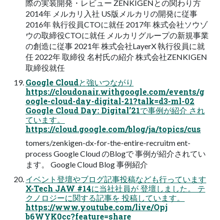
際の実装開発・レビュー ZENKIGENとの関わり方
2014年 メルカリ入社 US版メルカリの開発に従事
2016年 執行役員CTOに就任 2017年 株式会社ソウゾ
ウの取締役CTOに就任 メルカリグループの新規事業
の創造に従事 2021年 株式会社LayerX 執行役員に就
任 2022年 取締役 名村氏の紹介 株式会社ZENKIGEN
取締役就任
Google Cloudと強いつながり
https://cloudonair.withgoogle.com/events/g
oogle-cloud-day-digital-21?talk=d3-ml-02
Google Cloud Day: Digital’21で事例が紹介 され
ています。
https://cloud.google.com/blog/ja/topics/cus
tomers/zenkigen-dx-for-the-entire-recruitm ent-
process Google Cloud のBlogで 事例が紹介されてい
ます。 Google Cloud Blog 事例紹介
イベント登壇やブログ記事投稿なども行っています
X-Tech JAW #14に当社社員が 登壇しました。 テ
クノロジーに関する記事を 投稿しています。
https://www.youtube.com/live/Opj
b6WYK0cc?feature=share