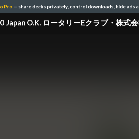
o Pro
— share decks privately, control downloads, hide ads 
 Japan O.K. ロータリーEクラブ・株式会社A