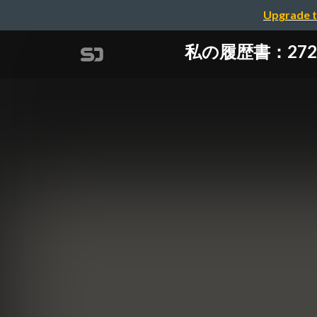
Upgrade t
私の履歴書：2720