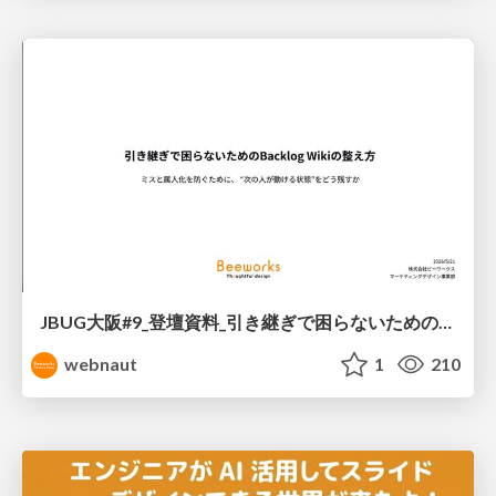
JBUG大阪#9_登壇資料_引き継ぎで困らないためのBacklogWikiの整え方_ミスと属人化を防ぐために、 “次の人が動ける状態”をどう残すか
webnaut
1
210