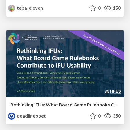
teba_eleven
0
150
Rethinking IFUs: What Board Game Rulebooks Contribute to IFU Usability
deadlinepoet
0
350