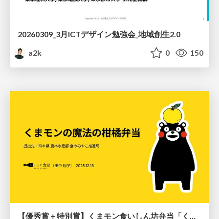
20260309_3月ICTデザイン勉強会_地域創生2.0
a2k
0
150
【優秀賞＋特別賞】くまモン食いしん坊弁当「くまモンの魔法の柑橘弁当」最終審査資料