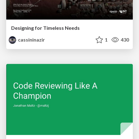
Designing for Timeless Needs
cassininazir
1
430