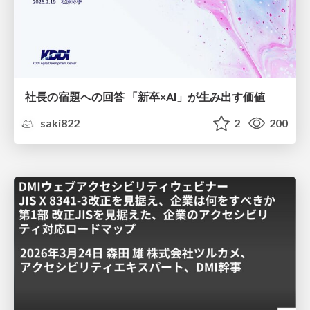
社長の宿題への回答 「新卒×AI」が生み出す価値
saki822
2
200