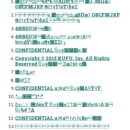
౉ᬒಯ࢙ 6*69ΧΠθϯνʔϜ ͸͡Ί·ͨ͠ σβΠφʔ
OBCFMJXP ϑϩϯτΤϯυΤϯδχΞ
ʙ ౉ᬒಯ࢙ σβΠφʔ OBCFMJXP
ϑϩϯτΤϯυΤϯδχΞ ʙ
4NBSU)3ͷ͝঺հ
4NBSU)3͸ɺࣾձอݥɾޏ༻อݥͷखଓ͖Λ
ࣗಈԽ͢ΔΫϥ΢υܕιϑτ΢ΣΞͰ͢ɻ
CONFIDENTIAL ਓࣄɾ࿑຿෼໺ͷ՝୊
Copyright © 2015 KUFU, Inc. All Rights
Reserved ਓࣄɾ࿑຿͸ ΞφϩάͰ໘౗
೉ղͳॻྨͷࢁ
໾ॴʹߦ͖ͨ͘ͳ͍
CONFIDENTIAL αʔϏε֓ཁ ਓࣄɾ࿑຿ΛϥΫϥΫʹ
ిࢠ੓෎ʰ"1*ެ։ʱ
ࣾձอো੍౓ΛϋοΫ ਓࣄɾ࿑຿ͷํָ͕ʹͳΔ ໾ॴͷखଓ͖Λָʹ͢Δ
ਓࣄ%#ʹͳΔ
CONFIDENTIAL αʔϏε֓ཁ ϦϦʔε͔Βͷ೥൒
         