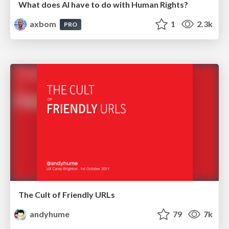
What does AI have to do with Human Rights?
axbom
1
2.3k
PRO
The Cult of Friendly URLs
andyhume
79
7k