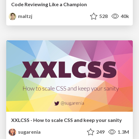
Code Reviewing Like a Champion
maltzj
528
40k
XXLCSS - How to scale CSS and keep your sanity
sugarenia
249
1.3M