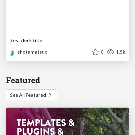
test deck title
shotamatsuo
0
1.5k
Featured
See All Featured