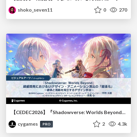
shoko_seven11
0
270
【CEDEC2026】『Shadowverse: Worlds Beyond』続編開発におけるUIデザイン・アニメーション演出の「超進化」 ～継承と挑戦を両立するデザイン手法～
cygames
2
4.3k
PRO