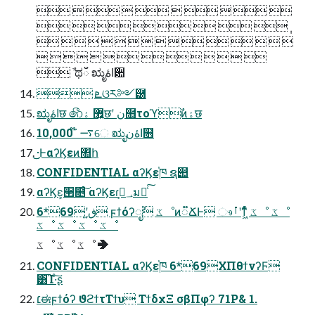
         
        ݄
               
             
 ࣾ ಥഁ ಋೖاۀ਺
 ܧଓར༻཰
ಋೖاۀछ ෯޿͍ ۀछʹ ن໛τοϓࣾͷۀछ
10,000 ໊ ࠷େ ಋೖاۀن໛
͜͜·ͰαʔϏεͷ঺հ
CONFIDENTIAL αʔϏε֓ཁ ຊ୊
αʔϏε͕੒௕ͨ͠ αʔϏεɾ؀ڥ͕มԽͨ͠
6*69ʹڧ͍ ϝϯόʔೖࣾ ػೳͷ૿ՃͰ ෳࡶʹͳ͖ͬͯͨ ػೳ ػೳ
ػೳ ػೳ ػೳ ػೳ
ػೳ ػೳ ػೳ ➔
CONFIDENTIAL αʔϏε֓ཁ 6*69ΧΠθϯνʔϜ
͸͡Ί·ͨ͠ʂ
׆ಈϝϯόʔ ϑϩϯτΤϯυ ΤϯδχΞ σβΠφʔ 71P& 1.