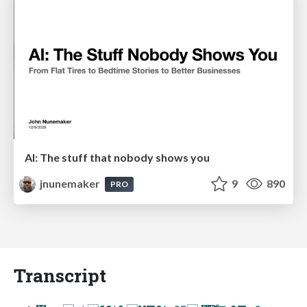
AI: The stuff that nobody shows you
jnunemaker
9
890
PRO
Transcript