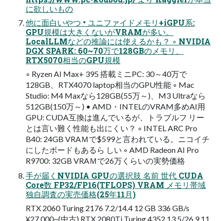
に欲しいもの
他に面白いやつ • ユニファイドメモリ+iGPU系:
GPU規模は大きくないがVRAMが多い。
LocalLLMなどの推論には使えるかも？ ◦ NVIDIA
DGX SPARK: 60~70万で128GBのメモリ、
RTX5070相当のGPU規模
◦ Ryzen AI Max+ 395 搭載ミニPC: 30～40万で
128GB、RTX4070 laptop相当のGPU性能 ◦ Mac
Studio: M4 Maxなら128GB(55万～)、M3 Ultraなら
512GB(150万～) • AMD・INTELのVRAM多めAI用
GPU: CUDA互換は進んでいるが、トラブルフ リー
とは言い難く性能も出にくい？ ◦ INTEL ARC Pro
B40: 24GB VRAＭで$599と言われている。ニコイチ
にしたボードもあるら しい ◦ AMD Radeon AI Pro
R9700: 32GB VRAＭで26万くらいの実勢価格
手が届くNVIDIA GPUの選択肢 名前 世代 CUDA
Core数 FP32/FP16(TFLOPS) VRAM メモリ帯域
独自調査の実売価格(25年11月)
RTX 2060 Turing 2176 7.2/14.4 12 GB 336 GB/s
¥27,000~(中古) RTX 2080Ti Turing 4352 13.5/26.9 11