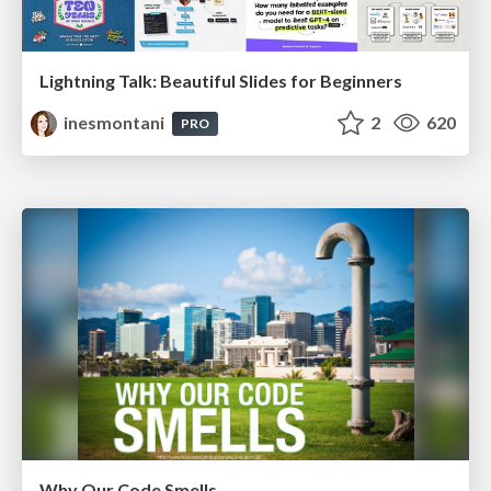
Lightning Talk: Beautiful Slides for Beginners
inesmontani
2
620
PRO
Why Our Code Smells