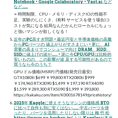
Notebook • Google Colaboratory • Vast.ai など
など……
➢ 時間制限、CPU・メモリ・ディスクIOの性能不
足、実験のしにくさ、(有料 サービスを使う場合)コ
ストが気になる 結局なんだかんだローカルにちょっ
と強いマシンが欲しくなる！
近年のPC高すぎ問題 • 最近円安と半導体価格の高騰
からPCパーツの 値上がりがすさまじい • 更に、AI
需要の高まりでコンシューマ向け DRAM、HDD、
SSDに値上げの波が…… • 逆に今CPU/GPUは比較的
安いものの、この影響が波 及する可能性があるので
買うなら今のうち？
GPU ドル価格(MSRP) 円価格(発売日最安)
GTX1080ti $699 ￥99,800 RTX2080ti $999
￥174,960 RTX3090 $1,499 ￥197,190 RTX4090
$1,599 ￥289,300 RTX5090 $1,999 ￥393,800
https://kakaku.com/item/K0001678149/pricehistory/
2025年 Kaggleに使えそうなマシンの価格感 BTO
に比べて自作も別に安くはない…… 中古パーツを使
ったり、パーツを流用したりしない限りは 梅 竹 松
https://www.pc-koubou.jp/ より Kagglerが本当