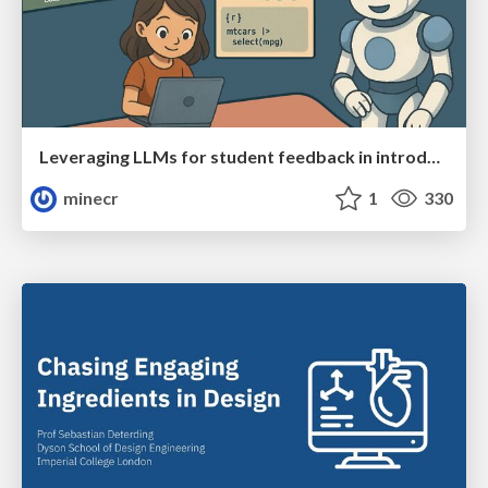
Leveraging LLMs for student feedback in introductory data science courses - posit::conf(2025)
minecr
1
330