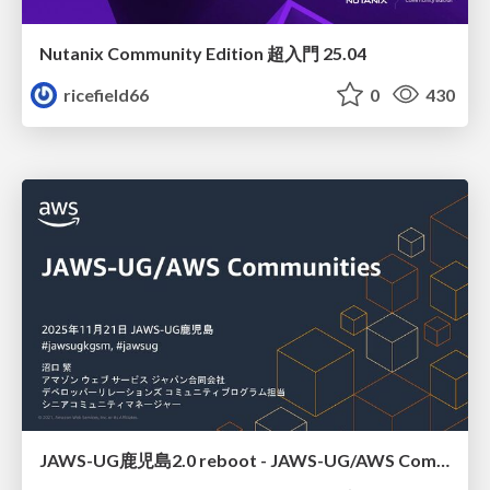
Nutanix Community Edition 超入門 25.04
ricefield66
0
430
JAWS-UG鹿児島2.0 reboot - JAWS-UG/AWS Communitiesのご紹介