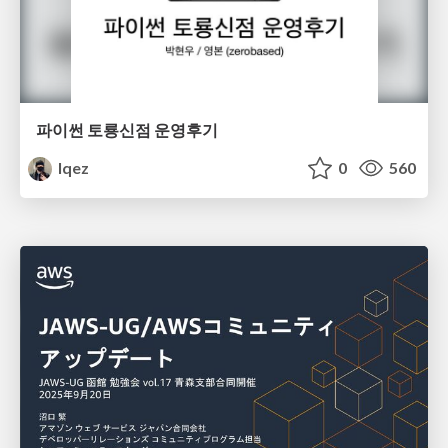
파이썬 토룡신점 운영후기
lqez
0
560