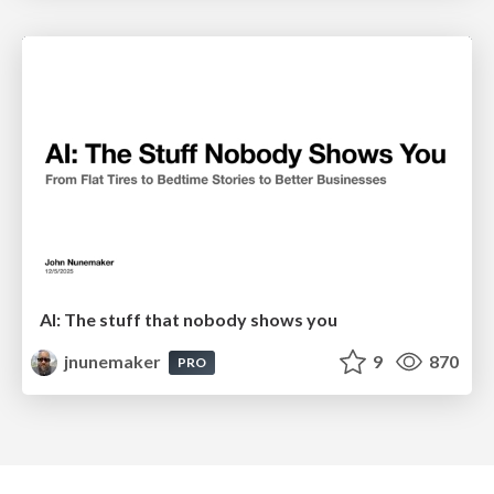
AI: The stuff that nobody shows you
jnunemaker
9
870
PRO