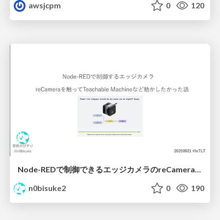
awsjcpm
0
120
Node-REDで制御できるエッジカメラのreCameraを触る #iotlt #JLCPCB #recamera
n0bisuke2
0
190