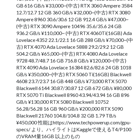
GB 616 GB/s ¥33,000~(中古) RTX 3060 Ampere 3584
12.7/12.7 12 GB 360 GB/s ¥32,000~(中古) RTX 3080
Ampere 8960 30.6/30.6 12 GB 912.4 GB/s ¥47,000~
(中古) RTX 3090 Ampere 10496 35.6/35.6 24 GB
936.2 GB/s ¥110,000~ (中古) RTX 4060Ti(16GB) Ada
Lovelace 4352 22.1/22.1 16 GB 288 GB/s ¥70,000~(中
古) RTX 4070 Ada Lovelace 5888 29.2/29.2 12 GB
504.2 GB/s ¥65,000~(中古) RTX 4080 Ada Lovelace
9728 48.7/48.7 16 GB 716.8 GB/s ¥120,000~(中古)
RTX 4090 Ada Lovelace 16384 82.6/82.6 24 GB 1018
GB/s ¥350,000~(中古) RTX 5060 Ti(16GB) Blackwell
4608 23.7/23.7 16 GB 448 GB/s ¥73,000 RTX 5070
Blackwell 6144 30.87/30.87 12 GB 672 GB/s ¥80,000
RTX 5070 Ti Blackwell 8960 43.94/43.94 16 GB 896
GB/s ¥130,000 RTX 5080 Blackwell 10752
56.28/56.28 16 GB 960 GB/s ¥200,000 RTX 5090
Blackwell 21760 104.8/104.8 32 GB 1.79 TB/s
¥450,000 性能はhttps://www.techpowerup.com/gpu-
specs/ より。ハイライトはKaggleで使えるT4/P100
のVRAM量16GB 以上のもの