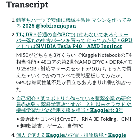
Transcript
鯖落ちパーツで安価に機械学習用 マシンを作ってみ
る 2025 @bobfromjapan
TL; DR • 普通の自作PCでは使わないであろうサー
バー落ちの中古パーツを買って 使ってみた話 • GPU
としてはNVIDIA Tesla P40、AMD Instinct
MI50がどちらも3万くらい でKaggle NotebookのT4
相当性能 • 48コアの第2世代AMD EPYC + DDR4メモ
リ256GB +対応マザーのセット が10万ちょっとで買
えた • いくつかのコンペで実戦登板してみたが、
GPUは結局性能不足が目立ちあ んまり出番が無かっ
た
自己紹介 • 某スポドリも作っている製薬企業 の研究
員@徳島 ◦ 薬科学専攻ですが、入社以来クラウド や
機械学習などの活用支援を担当 • Kaggle歴: 3年
• 最近出たコンペはCryoET、RNA 3D Folding、CMI
• 趣味: 読書、ゲーム、自作PC
個人で使えるKaggleの学習・推論環境 • Kaggle