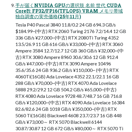
手が届くNVIDIA GPUの選択肢 名前 世代 CUDA
Core数 FP32/FP16(TFLOPS) VRAM メモリ帯域
独自調査の実売価格(25年11月)
Tesla P40 Pascal 3840 11.8/0.2 24 GB 694.3 GB/s
$184.99~(中古) RTX 2060 Turing 2176 7.2/14.4 12 GB
336 GB/s ¥27,000~(中古) RTX 2080Ti Turing 4352
13.5/26.9 11 GB 616 GB/s ¥33,000~(中古) RTX 3060
Ampere 3584 12.7/12.7 12 GB 360 GB/s ¥32,000~(中
古) RTX 3080 Ampere 8960 30.6/30.6 12 GB 912.4
GB/s ¥47,000~(中古) RTX 3090 Ampere 10496
35.6/35.6 24 GB 936.2 GB/s ¥110,000~ (中古) RTX
4060Ti(16GB) Ada Lovelace 4352 22.1/22.1 16 GB
288 GB/s ¥70,000~(中古) RTX 4070 Ada Lovelace
5888 29.2/29.2 12 GB 504.2 GB/s ¥65,000~(中古)
RTX 4080 Ada Lovelace 9728 48.7/48.7 16 GB 716.8
GB/s ¥120,000~(中古) RTX 4090 Ada Lovelace 16384
82.6/82.6 24 GB 1018 GB/s ¥350,000~(中古) RTX
5060 Ti(16GB) Blackwell 4608 23.7/23.7 16 GB 448
GB/s ¥73,000～ RTX 5070 Blackwell 6144
30.87/30.87 12 GB 672 GB/s ¥80,000～ RTX 5070 Ti