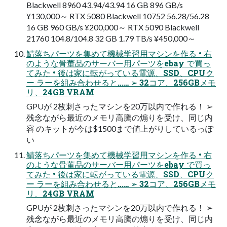
Blackwell 8960 43.94/43.94 16 GB 896 GB/s
¥130,000～ RTX 5080 Blackwell 10752 56.28/56.28
16 GB 960 GB/s ¥200,000～ RTX 5090 Blackwell
21760 104.8/104.8 32 GB 1.79 TB/s ¥450,000～
鯖落ちパーツを集めて機械学習用マシンを作る • 右
のような骨董品のサーバー用パーツをebay で買っ
てみた • 後は家に転がっている電源、SSD、CPUク
ー ラーを組み合わせると…… ➢ 32コア、256GBメモ
リ、24GB VRAM
GPUが 2枚刺さったマシンを20万以内で作れる！ ➢
残念ながら最近のメモリ高騰の煽りを受け、同じ内
容 のキットが今は$1500まで値上がりしているっぽ
い
鯖落ちパーツを集めて機械学習用マシンを作る • 右
のような骨董品のサーバー用パーツをebay で買っ
てみた • 後は家に転がっている電源、SSD、CPUク
ー ラーを組み合わせると…… ➢ 32コア、256GBメモ
リ、24GB VRAM
GPUが 2枚刺さったマシンを20万以内で作れる！ ➢
残念ながら最近のメモリ高騰の煽りを受け、同じ内