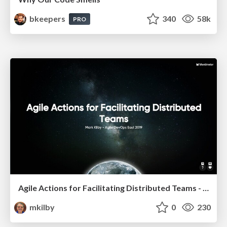
bkeepers
340
58k
PRO
Agile Actions for Facilitating Distributed Teams - ADO2019
mkilby
0
230