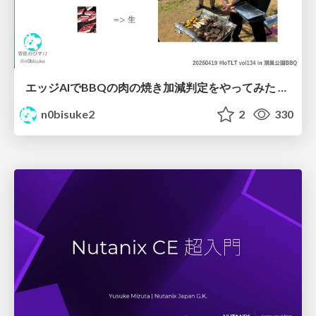
エッジAIでBBQの肉の焼き加減判定をやってみた #iotlt #seeed
n0bisuke2
2
330