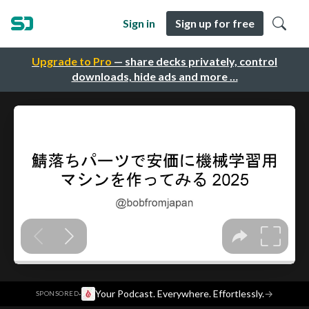
Sign in
Sign up for free
Upgrade to Pro
— share decks privately, control
downloads, hide ads and more …
·
Your Podcast. Everywhere. Effortlessly.
→
SPONSORED