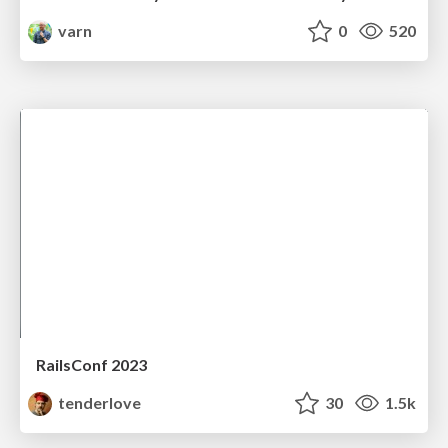
varn
0
520
RailsConf 2023
tenderlove
30
1.5k