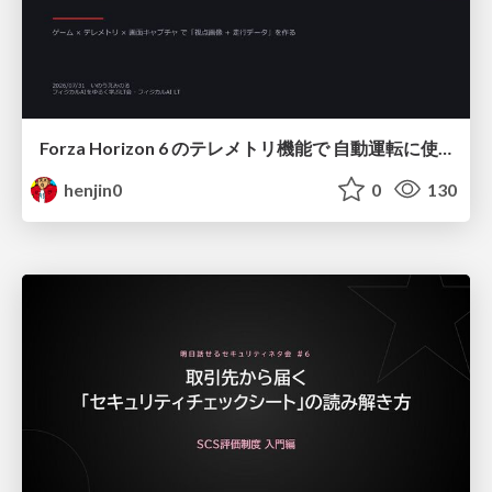
Forza Horizon 6 のテレメトリ機能で 自動運転に使えそうな学習データを集める話
henjin0
0
130