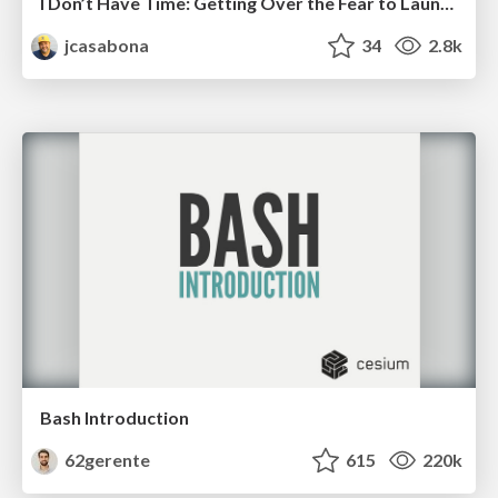
I Don’t Have Time: Getting Over the Fear to Launch Your Podcast
jcasabona
34
2.8k
Bash Introduction
62gerente
615
220k