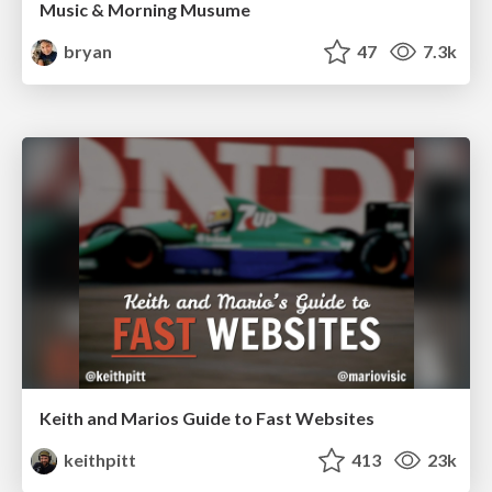
Music & Morning Musume
bryan
47
7.3k
Keith and Marios Guide to Fast Websites
keithpitt
413
23k