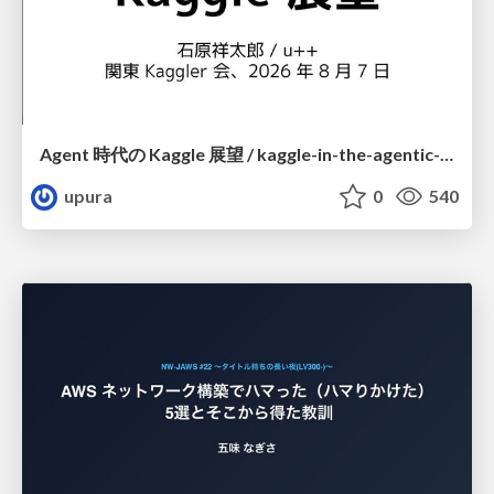
Agent 時代の Kaggle 展望 / kaggle-in-the-agentic-era
upura
0
540