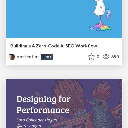
Building a A Zero-Code AI SEO Workflow
portentint
0
650
PRO