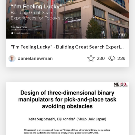
"I'm Feeling Lucky" - Building Great Search Experiences for Today's Users (#IAC19)
danielanewman
230
23k