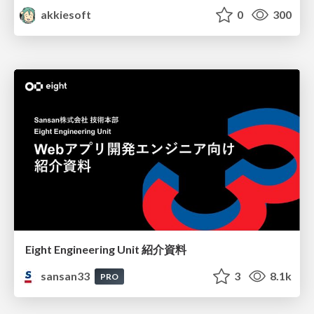
akkiesoft
0
300
Eight Engineering Unit 紹介資料
sansan33
3
8.1k
PRO