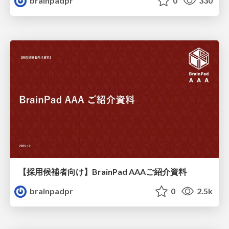
brainpadpr
0
330
【採用候補者向け】BrainPad AAAご紹介資料
brainpadpr
0
2.5k