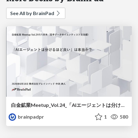
See All by BrainPad
白金鉱業Meetup_Vol.24_「AIエージェントは分けるほど良い」は本当か？ / Is it true that “the more you divide AI agents, the better”?
brainpadpr
1
580