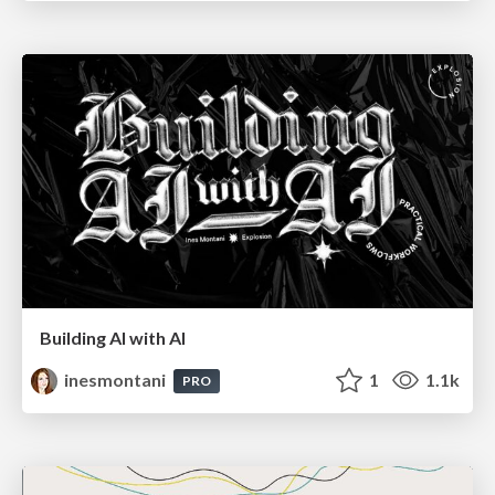
Building AI with AI
inesmontani
1
1.1k
PRO